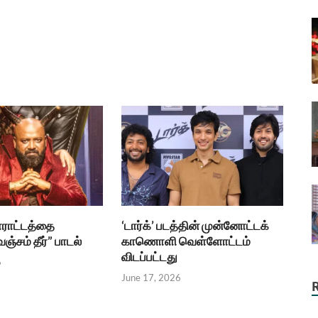
ராட்டத்தை
‘டார்க்’ படத்தின் முன்னோட்டக்
ஞ்சம் தீர்” பாடல்
காணொளி வெள்ளோட்டம்
விடப்பட்டது
6
June 17, 2026