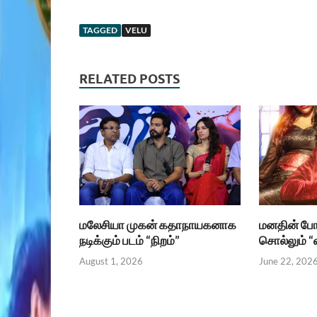
TAGGED
VELU
RELATED POSTS
மலேசியா முகன் கதாநாயகனாக
மனதின் போ
நடிக்கும் படம் “நிறம்”
சொல்லும் “வ
August 1, 2026
June 22, 202