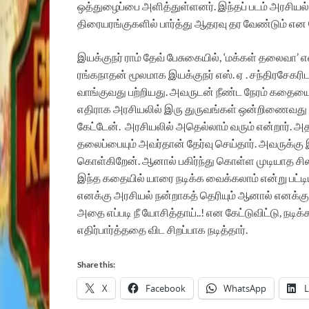
ஒத்துழைப்பை அளித்துள்ளனர். இந்தப் படம் அரசியல
திரையரங்குகளில் பார்த்து ஆதரவு தர வேண்டும் என 
இயக்குநர் ராம் தேவ் பேசுகையில், ‘மக்கள் தலைவா’
ரங்கநாதன் மூலமாக இயக்குநர் எஸ். ஏ . சந்திரசேகரிட
வாங்குவது பற்றியது. அவருடன் நீண்ட நேரம் கதையைப்
எதிராக அரசியலில் இரு துருவங்கள் ஒன்றிணைவது போ
கேட்டேன்.
அரசியலில் அதெல்லாம் வரும் என்றார். அ
தலைப்பையும் அவர்தான் தேர்வு செய்தார். அவருக்கு
கொள்கிறேன். ஆனால் பகிர்ந்து கொள்ள முடியாத சி
இந்த கதையில் யாரை நடிக்க வைக்கலாம் என்று பட்ட
எனக்கு அரசியல் நன்றாகத் தெரியும் ஆனால் எனக்குத
அதை எப்படி நீ யோசித்தாய்..! என கேட்டுவிட்டு, நடிக்க
எதிர்பார்த்ததை விட சிறப்பாக நடித்தார்.‌
Share this:
X
Facebook
WhatsApp
L