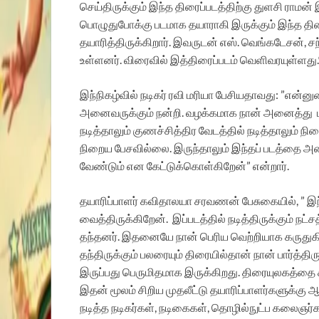
செய்திருக்கும் இந்த திரைப்படத்திற்கு துளசி ராம
பொழுதுபோக்கு படமாக தயாராகி இருக்கும் இந்த த
தயாரித்திருக்கிறார். இவருடன் எஸ். வெங்கடேசன்,
உள்ளனர். விரைவில் இத்திரைப்படம் வெளிவரயுள்ளது.*
இந்நிகழ்வில் நடிகர் ரவி மரியா பேசியதாவது: ”என்னு
அனைவருக்கும் நன்றி.
வழக்கமாக நான் அனைத்து
நடித்தாலும் குணச்சித்திர வேடத்தில் நடித்தாலும் 
நிறைய பேசவில்லை. இருந்தாலும் இந்தப் படத்தை அன
வேண்டும் என கேட்டுக்கொள்கிறேன்” என்றார்.
தயாரிப்பாளர் கவிதாலயா சரவணன் பேசுகையில், ” இந
வைத்திருக்கிறேன்.
இப்படத்தில் நடித்திருக்கும் 
தந்தனர். இதனையே நான் பெரிய வெற்றியாக கருதுகிற
தந்திருக்கும் பலரையும் திரையில்தான் நான் பார்த
இருப்பது பெருமிதமாக இருக்கிறது. திரையுலகத்தை சா
இதன் மூலம் சிறிய முதலீட்டு தயாரிப்பாளர்களுக்கு ஆத
நடித்த நடிகர்கள், நடிகைகள், தொழில்நுட்ப கலை