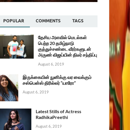
POPULAR
COMMENTS
TAGS
தேசிய அளவில் மெடல்கள்
பெற்ற 20 தமிழ்நாடு
குத்துச்சண்டை வீரர்களுடன்
அருண் விஜய்யின் திடீர் சந்திப்பு
August 6, 2019
இருக்கையின் நுனிக்கு வர வைக்கும்
சஸ்பென்ஸ் திரில்லர் “யாரோ”
August 6, 2019
Latest Stills of Actress
RadhikaPreethi
August 6, 2019