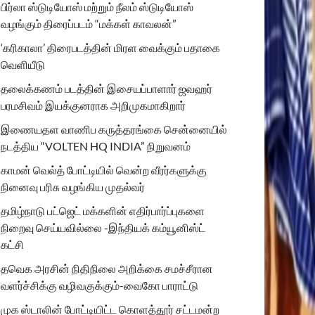
பிர்லா ஸ்டுடியோஸ் மற்றும் நீலம் ஸ்டுடியோஸ்
வழங்கும் திரைப்படம் “மக்கள் காவலன்”
‘கரிகாலா’ திரைபடத்தின் மிரள வைக்கும் பதாகை
வெளியீடு
தலைக்கணம் படத்தின் இசையப்பாளார் ஜவஹர்
பரமசிவம் இயக்குனராக அறிமுகமாகிறார்
இணையதள வாணிப கருத்தரங்கை சென்னையில்
நடத்திய “VOLTEN HQ INDIA” நிறுவனம்
காமன் வெல்த் போட்டியில் வென்ற வீரர்களுக்கு
நினைவு பரிசு வழங்கிய முதல்வர்
தமிழ்நாடு பட்ஜெட் மக்களின் எதிர்பார்ப்புகளை
நிறைவு செய்யவில்லை -இந்தியக் கம்யூனிஸ்ட்
கட்சி
தவெக அரசின் நிதிநிலை அறிக்கை சமச்சீரான
வளர்ச்சிக்கு வழிவகுக்கும்-வைகோ பாராட்டு
முக ஸ்டாலின் போட்டியிட்ட கொளத்தூர் சட்டமன்ற