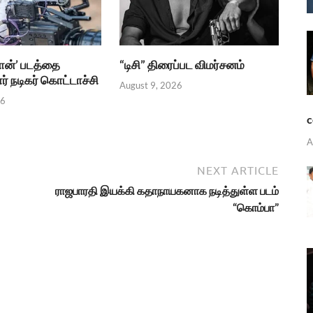
ான்’ படத்தை
“டிசி” திரைப்பட விமர்சனம்
் நடிகர் கொட்டாச்சி
August 9, 2026
26
c
A
NEXT ARTICLE
ராஜபாரதி இயக்கி கதாநாயகனாக நடித்துள்ள படம்
“கொம்பா”