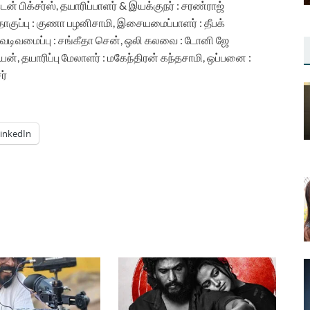
டென் பிக்சர்ஸ், தயாரிப்பாளர் & இயக்குநர் : சரண்ராஜ்
்தொகுப்பு : குணா பழனிசாமி, இசையமைப்பாளர் : தீபக்
வடிவமைப்பு : சங்கீதா சென், ஒலி கலவை : டோனி ஜே
ன், தயாரிப்பு மேலாளர் : மகேந்திரன் கந்தசாமி, ஒப்பனை :
ர்
inkedIn