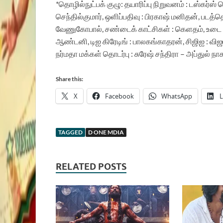
*தொழில்நுட்பக் குழு: தயாரிப்பு நிறுவனம் : டஸ்கர்ஸ் 
செந்தில்குமார், ஒளிப்பதிவு : பிரகாஷ் மனிதன், படத
வேணுகோபால், சண்டைக் காட்சிகள் : கெளதம்,
உடை 
ஆண்டனி, டிஐ கிரேடிங் : பாலகங்காதரன், சிஜிஐ : விஜய
நர்மதா மக்கள் தொடர்பு : சுரேஷ் சந்திரா – அப்துல் நாச
Share this:
X
Facebook
WhatsApp
L
TAGGED
D ONE MDIA
RELATED POSTS