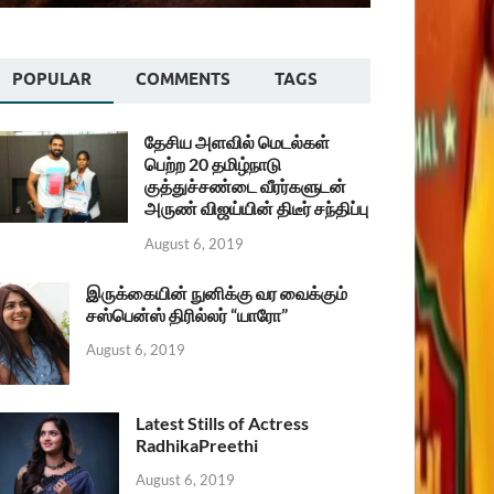
POPULAR
COMMENTS
TAGS
தேசிய அளவில் மெடல்கள்
பெற்ற 20 தமிழ்நாடு
குத்துச்சண்டை வீரர்களுடன்
அருண் விஜய்யின் திடீர் சந்திப்பு
August 6, 2019
இருக்கையின் நுனிக்கு வர வைக்கும்
சஸ்பென்ஸ் திரில்லர் “யாரோ”
August 6, 2019
Latest Stills of Actress
RadhikaPreethi
August 6, 2019