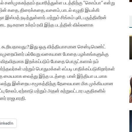
் சண்முகசுந்தரம் தயாரித்துள்ள படத்திற்கு “கொம்பா” என்று
்தின் கதை, திரைக்கதை, வசனம், பாடல் எழுதி இயக்கி
மத் நடித்துள்ளார். மற்றும் சிங்கம் புலி, பருத்திவீரன்
்னட நடிகரான உக்ரம் ரவி இந்த படத்தின் வில்லனாக
தி கூறியதாவது:? இது ஒரு வித்தியாசமான சென்டிமெண்ட்
ுறையினர் பல்வேறு வகையான போதை பழக்கங்களுக்கு
ு விதவிதமாக இறக்கப்படும் போதை பொருட்களால் நம்
ந்தவர்கள் மற்றும் பொதுமக்கள் எப்படி பாதிக்கப்படுகிறார்கள்
பதை மையமாக வைத்து இந்த படத்தை
பான் இந்தியா படமாக
ட் கலந்து இன்றைய சமூகத்திற்கு தேவையான மிக முக்கியமான
பு சேலம், ஏற்காடு மற்றும் அதன் சுற்றுவட்டார பகுதிகளில்
னர் ராஜபாரதி.
inkedIn