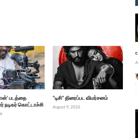
c
A
ான்’ படத்தை
“டிசி” திரைப்பட விமர்சனம்
் நடிகர் கொட்டாச்சி
August 9, 2026
26