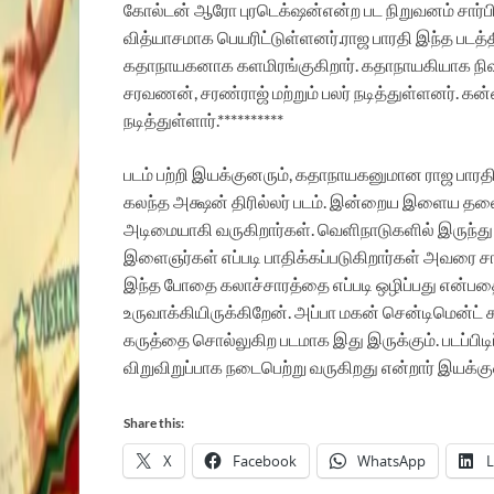
கோல்டன் ஆரோ புரடெக்‌ஷன்என்ற பட நிறுவனம் சார்பில
வித்யாசமாக பெயரிட்டுள்ளனர்.
ராஜ பாரதி இந்த படத
கதாநாயகனாக களமிரங்குகிறார். கதாநாயகியாக நிஷா இஸ்
சரவணன், சரண்ராஜ் மற்றும் பலர் நடித்துள்ளனர். கன
நடித்துள்ளார்.**********
படம் பற்றி இயக்குனரும், கதாநாயகனுமான ராஜ பார
கலந்த அக்ஷன் திரில்லர் படம்.
இன்றைய இளைய தலைம
அடிமையாகி வருகிறார்கள். வெளிநாடுகளில் இருந்த
இளைஞர்கள் எப்படி பாதிக்கப்படுகிறார்கள் அவரை சார்
இந்த போதை கலாச்சாரத்தை எப்படி ஒழிப்பது என்
உருவாக்கியிருக்கிறேன். அப்பா மகன் சென்டிமென்
கருத்தை சொல்லுகிற படமாக இது இருக்கும். படப்பிடிப்
விறுவிறுப்பாக நடைபெற்று வருகிறது என்றார் இயக்கு
Share this:
X
Facebook
WhatsApp
L