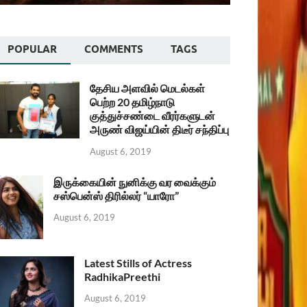
POPULAR
COMMENTS
TAGS
தேசிய அளவில் மெடல்கள்
பெற்ற 20 தமிழ்நாடு
குத்துச்சண்டை வீரர்களுடன்
அருண் விஜய்யின் திடீர் சந்திப்பு
August 6, 2019
இருக்கையின் நுனிக்கு வர வைக்கும்
சஸ்பென்ஸ் திரில்லர் “யாரோ”
August 6, 2019
Latest Stills of Actress
RadhikaPreethi
August 6, 2019