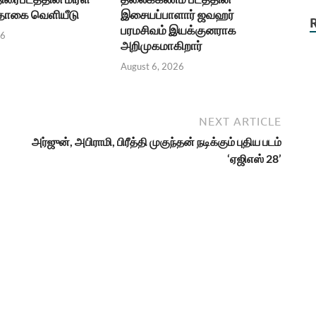
பதாகை வெளியீடு
இசையப்பாளார் ஜவஹர்
பரமசிவம் இயக்குனராக
26
அறிமுகமாகிறார்
August 6, 2026
NEXT ARTICLE
அர்ஜுன், அபிராமி, பிரீத்தி முகுந்தன் நடிக்கும் புதிய படம்
‘ஏஜிஎஸ் 28’