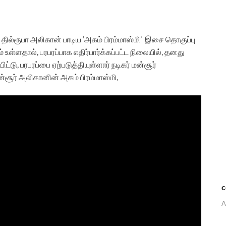
ில்ரூபா அலிகான் பாடிய ‘அகம் பிரம்மாஸ்மி’ இசை தொகுப்பு
் உள்ளதால், பரபரப்பாக எதிர்பார்க்கப்பட்ட நிலையில், தனது
, பரபரப்பை ஏற்படுத்தியுள்ளார் நடிகர் மன்சூர்
ன்சூர் அலிகானின்
அகம் பிரம்மாஸ்மி,
c
A