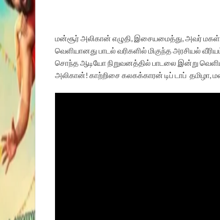
மன்சூர் அலிகான் எழுதி, இசையமைத்து, அவர் மகள் த
வெளியானது
பாடல் வரிகளில் மிகுந்த அரசியல் வீரியம
சொந்த ஆடியோ நிறுவனத்தில் பாடலை இன்று வெளியிட்டு
அலிகான்!
காற்றிசை கலகக்காரன் டிப் டாப்
தமிழா,
ம