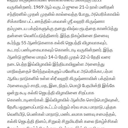
வருகின்றனர். 1969 ஆம் வருடம் ஜுலை 21-ம் நாள் மனிதன்
சந்திரனில் முதன் முதலில் கால்வைத்த போது, அமெரிக்காவில்
சிக்காகோ பட்டணத்தில் பகவான் ஶ்ரீ லஹரி கிருஷ்ணா
தம்முடைய பக்தர்களுக்கு தனது விஷ்வ ரூபத்தை காண்பித்து
தன்னை வெளிப்படுத்தினார். இந்த நிகழ்வினை நினைவு
கூர்ந்து 55 ஆண்டுகளாக கல்கி ஜெயந்தி விழாவாகவும்,
கூடாரப் பண்டிகையாகவும் கொண்டாடி வருகின்றனர். இந்த
ஆண்டு ஜூலை மாதம் 14-ம் தேதி முதல் 22-ம் தேதி வரை
நடைபெற்ற இவ்விழாவில் இந்தியாவிலுள்ள அனைத்து
மாநிலத்தைச் சேர்ந்தவர்களும் மலேசியா அமெரிக்கா, பர்மா
ஆகிய நாடுகளில் உள்ள ஸ்ரீ லஹரி கிருஷ்ணாவின் பக்தர்கள்
அனைவரும் சாதி, மத, இன, நிறம், மொழி பேதமின்றி இங்கே
ஒன்று கூடி கல்கி ஜெயந்தி விழாவினை சிறப்பாக
கொண்டாடினார்கள். இவ்விழாவில் ஆன்மீக சொற்பொழிவுகள்,
தேசீய ஒறுமைப்பாடு கூட்டம் மற்றும் சர்வ சமய மாநாடு, புத்தக
வெளியீடு, பெண்கள் மாநாடு, மண்டலமாக உணவு சமைத்தல்,
கல்கி ஜெயந்தி தினம், சிறுவர் சிறுமியரின் கலை நிகழ்ச்சிகள்