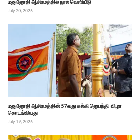
மனுஜோதி ஆசிரமத்தில் நூல் வெளியீடு
July 20, 2026
மனுஜோதி ஆசிரமத்தின் 57வது கல்கி ஜெயந்தி விழா
தொடங்கியது
July 19, 2026