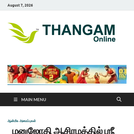
August 7, 2026
T
online
news
On
portal
MAIN MENU
ஆன்மீக அமைப்புகள்
மனுஜோதி ஆசிரமத்தில் ஶ்ரீ