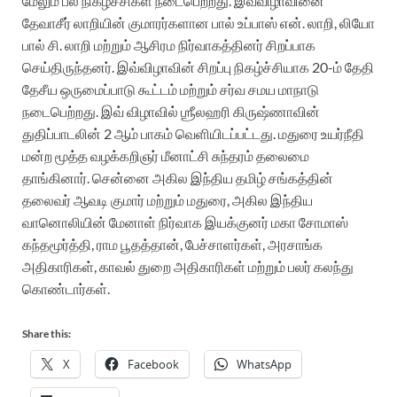
மேலும் பல நிகழ்ச்சிகள் நடைபெற்றது. இவ்விழாவினை
தேவாசீர் லாறியின் குமாரர்களான பால் உப்பாஸ் என். லாறி, லியோ
பால் சி. லாறி மற்றும் ஆசிரம நிர்வாகத்தினர் சிறப்பாக
செய்திருந்தனர். இவ்விழாவின் சிறப்பு நிகழ்ச்சியாக 20-ம் தேதி
தேசீய ஒருமைப்பாடு கூட்டம் மற்றும் சர்வ சமய மாநாடு
நடைபெற்றது. இவ் விழாவில் ஶ்ரீலஹரி கிருஷ்ணாவின்
துதிப்பாடலின் 2 ஆம் பாகம்
வெளியிடப்பட்டது. மதுரை உயர்நீதி
மன்ற மூத்த வழக்கறிஞர் மீனாட்சி சுந்தரம் தலைமை
தாங்கினார். சென்னை அகில இந்திய தமிழ் சங்கத்தின்
தலைவர் ஆவடி குமார் மற்றும் மதுரை, அகில இந்திய
வானொலியின் மேனாள் நிர்வாக இயக்குனர் மகா சோமாஸ்
கந்தமூர்த்தி, ராம பூதத்தான், பேச்சாளர்கள், அரசாங்க
அதிகாரிகள், காவல் துறை அதிகாரிகள் மற்றும் பலர் கலந்து
கொண்டார்கள்.
Share this:
X
Facebook
WhatsApp