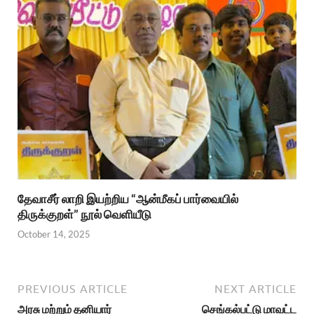
தேவாசீர் லாறி இயற்றிய “ஆன்மீகப் பார்வையில்
திருக்குறள்” நூல் வெளியீடு
October 14, 2025
PREVIOUS ARTICLE
NEXT ARTICLE
அரசு மற்றும் தனியார்
செங்கல்பட்டு மாவட்ட