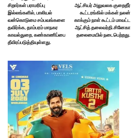
சிறார்கள் பராமரிப்பு
ஆட்சியர் அலுவலக குறைதீர்
இல்லங்களில், பாலியல்
கூட்டரங்கில் மக்கள் நலன்
வன்கொடுமை சம்பவங்களை
காக்கும் நாள் கூட்டம் மாவட்ட
தவிர்க்க, தாம்பரம் மாநகர
ஆட்சித் தலைவர்தி.சினேகா
காவல்துறை, கண்காணிப்பை
தலைமையில் நடைபெற்றது.
தீவிரப்படுத்தியுள்ளது.