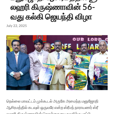
லஹரி கிருஷ்ணாவின் 56-
வது கல்கி ஜெயந்தி விழா
July 22, 2025
நெல்லை மாவட்டம் முக்கூடல் அருகே அமைந்த மனுஜோதி
ஆசிரமத்தில் கடவுள் ஒருவரே என்ற ஸ்ரீமந் நாராயணர் ஸ்ரீ
லஹரி கிருஷ்ணாவின் கொள்கையை உலகிற்கு பரப்பி