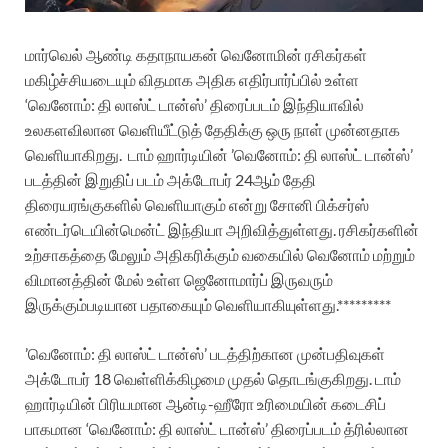
மார்வெல் ஆண்டி கதாநாயகன்
வெனோமின் ரசிகர்கள்
மகிழ்ச்சியடையும் விதமாக அதிக எதிர்பார்ப்பில் உள்ள
‘வெனோம்: தி லாஸ்ட் டான்ஸ்’ திரைப்படம் இந்தியாவில்
உலகளவிலான வெளியீட்டுத் தேதிக்கு ஒரு நாள் முன்னதாக
வெளியாகிறது.
டாம் ஹார்டியின் ’வெனோம்: தி லாஸ்ட் டான்ஸ்’
படத்தின் இறுதிப் படம் அக்டோபர் 24ஆம் தேதி
திரையரங்குகளில் வெளியாகும் என்று சோனி பிக்சர்ஸ்
எண்டர்டெயின்மென்ட் இந்தியா அறிவித்துள்ளது. ரசிகர்களின்
உற்சாகத்தை மேலும் அதிகரிக்கும் வகையில் வெனோம் மற்றும்
விமானத்தின் மேல் உள்ள ஜெனோமார்ப் இருவரும்
இருக்கும்படியான பதாகையும் வெளியாகியுள்ளது.*********
’வெனோம்: தி லாஸ்ட் டான்ஸ்’ படத்திற்கான முன்பதிவுகள்
அக்டோபர் 18 வெள்ளிக்கிழமை முதல் தொடங்குகிறது. டாம்
ஹார்டியின் பிரியமான ஆன்டி-ஹீரோ உரிமையின் கடைசிப்
பாகமான ‘வெனோம்: தி லாஸ்ட் டான்ஸ்’ திரைப்படம் த்ரில்லான