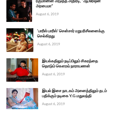
ரகுமானின் அடுத்த அதிரடி, “ஆபரேஷன்
அரபைமா”
August 6, 2019
‘பாரீஸ் பாரீஸ்’ சென்சார் மறுபரிசீலனைக்கு
செல்கிறது
August 6, 2019
இயக்கதிலும் நடிப்பிலும் சிகரத்தை
தொடும் கௌரவ் நாராயணன்
August 6, 2019
இயல் இசை நாடகம் அனைத்திலும் தடம்
பதிக்கும் நடிகை Y.G.மதுவந்தி
August 6, 2019