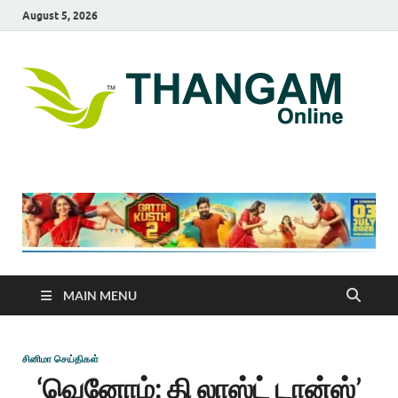
August 5, 2026
T
online
news
On
portal
MAIN MENU
சினிமா செய்திகள்
‘வெனோம்: தி லாஸ்ட் டான்ஸ்’