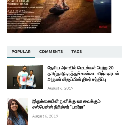
POPULAR
COMMENTS
TAGS
தேசிய அளவில் மெடல்கள் பெற்ற 20
தமிழ்நாடு குத்துச்சண்டை வீரர்களுடன்
அருண் விஜய்யின் திடீர் சந்திப்பு
August 6, 2019
இருக்கையின் நுனிக்கு வர வைக்கும்
சஸ்பென்ஸ் திரில்லர் “யாரோ”
August 6, 2019