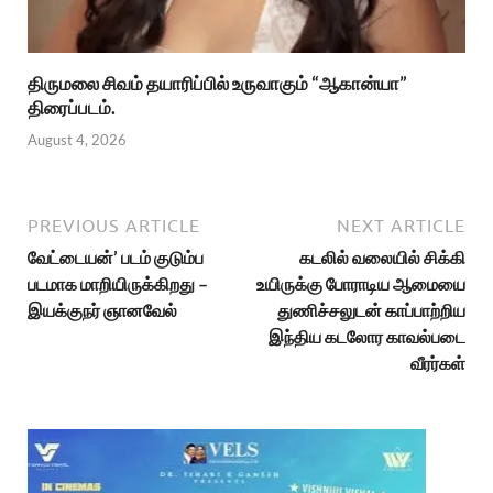
திருமலை சிவம் தயாரிப்பில் உருவாகும் “ஆகான்யா”
திரைப்படம்.
August 4, 2026
PREVIOUS ARTICLE
NEXT ARTICLE
வேட்டையன்’ படம் குடும்ப
கடலில் வலையில் சிக்கி
படமாக மாறியிருக்கிறது –
உயிருக்கு போராடிய ஆமையை
இயக்குநர் ஞானவேல்
துணிச்சலுடன் காப்பாற்றிய
இந்திய கடலோர காவல்படை
வீரர்கள்