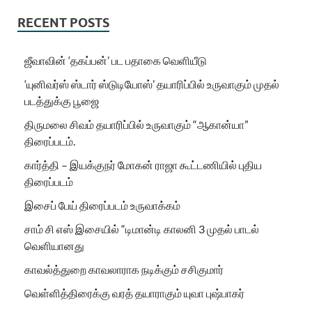
RECENT POSTS
ஜீவாவின் ‘தகப்பன்’ பட பதாகை வெளியீடு
‘யுனிவர்ஸ் ஸ்டார் ஸ்டுடியோஸ்’ தயாரிப்பில் உருவாகும் முதல்
படத்துக்கு பூஜை
திருமலை சிவம் தயாரிப்பில் உருவாகும் “ஆகான்யா”
திரைப்படம்.
கார்த்தி – இயக்குநர் மோகன் ராஜா கூட்டணியில் புதிய
திரைப்படம்
இசைப் பேய் திரைப்படம் உருவாக்கம்
சாம் சி எஸ் இசையில் “டிமான்டி காலனி 3 முதல் பாடல்
வெளியானது
காவல்த்துறை காவலாராக நடிக்கும் சசிகுமார்
வெள்ளித்திரைக்கு வரத் தயாராகும் யுவா புஷ்பாகர்