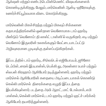
ஆக்‌ஷன் மற்றும் எண்டர்டெயின்மெண்ட் விஷயங்களைக்
கொண்டிருக்கிறது. மேலும், மார்வெலின் ஆன்டி-ஹீரோவுக்கு
உணர்ச்சிப்பூர்வமாக விடை கொடுக்கிறது.
மார்வெலின் மிகச்சிறந்த மற்றும் மிகவும் சிக்கலான
கதாபாத்திரங்களில் ஒன்றான வெனோமாக டாம் ஹார்டி
மீண்டும் ‘வெனோம்: தி லாஸ்ட் டான்ஸி’ல் வருகிறார். எடி மற்றும்
வெனோம் இருவரின் உலகங்களும் வேட்டையாடப்பட்டு
அழிவுகரமான முடிவுக்கு தள்ளப்படுகிறார்கள்.
இப்படத்தில் டாம் ஹார்டி, சிவெடெல் எஜியோஃபர், ஜூனோ
டெம்பிள், ரைஸ் இஃபான்ஸ், பெக்கி லு, அலன்னா உபாச் மற்றும்
ஸ்டீபன் கிரஹாம் ஆகியோர் நடித்துள்ளனர். ஹார்டி மற்றும்
மார்செல் ஆகியோரின் கதையை அடிப்படையாகக் கொண்டு
கெல்லி மார்செல்
திரைக்கதை எழுதி இப்படத்தை
இயக்கியுள்ளார். படத்தை அவி ஆராட், மாட் டோல்மாக், எமி
பாஸ்கல், கெல்லி மார்செல், டாம் ஹார்டி மற்றும் ஹட்ச் பார்க்கர்
ஆகியோர் தயாரித்துள்ளனர்.