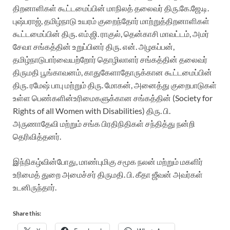
திறனாளிகள் கூட்டமைப்பின் மாநிலத் தலைவர் திரு.கே.ஜே.டி.
புஷ்பராஜ்
, தமிழ்நாடு உயரம் குறைந்தோர் மாற்றுத்திறனாளிகள்
கூட்டமைப்பின் திரு. எம்.ஜி. ராகுல், தென்காசி மாவட்டம், அமர்
சேவா சங்கத்தின் உறுப்பினர் திரு. என். அழகப்பன்,
தமிழ்நாடு
பார்வையற்றோர்
தொழிலாளர்
சங்க
த்தின் தலைவர்
திருமதி பூங்காவனம், காதுகேளாதோருக்கான கூட்டமைப்பின்
திரு. ரமேஷ் பாபு மற்றும் திரு. மோகன்,
அனைத்து
குறைபாடுகள்
உள்ள
பெண்களின்
உரிமைகளுக்கான
ச
ங்கத்தின்
(Society for
Rights of all Women with Disabilities)
திரு. பி.
அருணாதேவி
மற்றும் சங்க பிரதிநிதிகள் சந்தித்து நன்றி
தெரிவித்தனர்.
இந்நிகழ்வின்போது,
மாண்புமிகு சமூக நலன்
மற்றும்
மகளிர்
உரிமைத் துறை அமைச்சர் திருமதி. பி. கீதா ஜீவன்
அவர்கள்
உ
டனிருந்தார்
.
Share this: