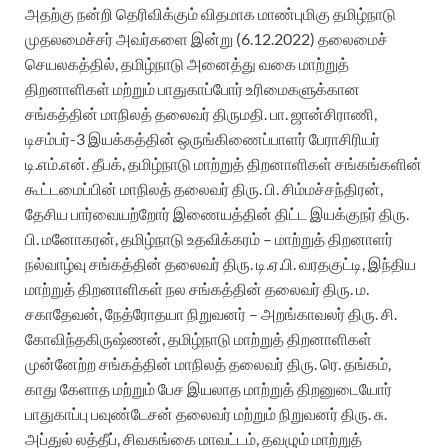
அதற்கு நன்றி தெரிவிக்கும் விதமாக மாண்புமிகு தமிழ்நாடு
முதலமைச்சர் அவர்களை
இன்று (6.12.2022) தலைமைச்
செயலகத்தில், தமிழ்நாடு அனைத்து வகை மாற்றுத்
திறனாளிகள் மற்றும் பாதுகாப்போர் உரிமைகளுக்கான
சங்கத்தின் மாநிலத் தலைவர் திருமதி. பா. ஜான்சிராணி,
டிசம்பர்-3 இயக்கத்தின் ஒருங்கிணைப்பாளர் பேராசிரியர்
டி.எம்.என். தீபக், தமிழ்நாடு மாற்றுத் திறனாளிகள் சங்கங்களின்
கூட்டமைப்பின் மாநிலத் தலைவர் திரு.
பி
. சிம்மச்சந்திரன்,
தேசிய பார்வையற்றோர் இணையத்தின் திட்ட இயக்குநர் திரு.
பி. மனோகரன்,
தமிழ்நாடு உதவிக்கரம் – மாற்றுத் திறனாளர்
நல்வாழ்வு சங்கத்தின் தலைவர் திரு. டி.ஏ.பி. வரதகுட்டி, இந்திய
மாற்றுத் திறனாளிகள் நல சங்கத்தின்
தலைவர் திரு. ம.
சகாதேவன், நேத்ரோதயா நிறுவனர் – அறங்காவலர் திரு. சி.
கோவிந்தகிருஷ்ணன், தமிழ்நாடு மாற்றுத் திறனாளிகள்
முன்னேற்ற சங்கத்தின் மாநிலத் தலைவர் திரு. ரெ. தங்கம்,
காது கேளாத மற்றும் பேச இயலாத மாற்றுத் திறனுடையோர்
பாதுகாப்பு பவுண்டேசன் தலைவர் மற்றும் நிறுவனர் திரு. சு.
அப்துல் லத்தீப், சிவகங்கை மாவட்டம், தவழும் மாற்றுத்