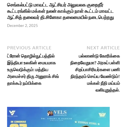
செங்கல்பட்டு மாவட்ட ஆட்சியர் அலுவலக குறைதீர்
கூட்டரங்கில் மக்கள் நலன் காக்கும் நாள் கூட்டம் மாவட்ட
ஆட்சித் தலைவர் தி.சினேகா தலைமையில் நடைபெற்றது
December 2, 2025
PREVIOUS ARTICLE
NEXT ARTICLE
ட்ரோன் தொழில்நுட்பத்தில்
பல்லாண்டு கோரிக்கை
இந்தியா உலகின் மையமாக
நிறைவேறுமா? அரசுப் பள்ளி
உருவெடுக்கும்: மத்திய
சிறப்பாசிரியர்களை பணி
அமைச்சர் திரு அனுராக் சிங்
நிரந்தரம் செய்ய வேண்டும்!
தாக்கூர் நம்பிக்கை
மக்கள் நீதி மய்யம்
வலியுறுத்தல்.