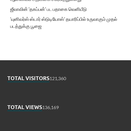
ஜீவாவின் ‘தகப்பன்’ பட பதாகை வெளியீடு
‘யுனிவர்ஸ் ஸ்டார் ஸ்டுடியோஸ்’ தயாரிப்பில் உருவாகும் முதல்
படத்துக்கு பூஜை
TOTAL VISITORS
121,360
TOTAL VIEWS
136,169