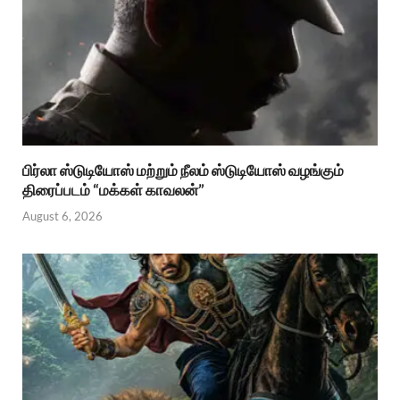
பிர்லா ஸ்டுடியோஸ் மற்றும் நீலம் ஸ்டுடியோஸ் வழங்கும்
திரைப்படம் “மக்கள் காவலன்”
August 6, 2026