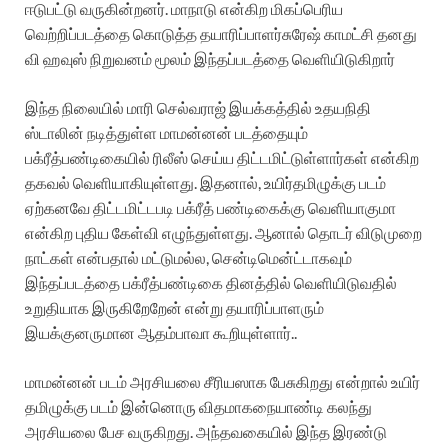
ஈடுபட்டு
வருகின்றனர்
.
மாநாடு
என்கிற
மிகப்பெரிய
வெற்றிப்படத்தை
கொடுத்த
தயாரிப்பாளர்
சுரேஷ்
காமட்சி
தனது
வி
ஹவுஸ்
நிறுவனம்
மூலம்
இந்தப்படத்தை
வெளியிடுகிறார்
இந்த நிலையில்
மாரி
செல்வராஜ்
இயக்கத்தில்
உதயநிதி
ஸ்டாலின்
நடித்துள்ள
மாமன்னன்
படத்தையும்
பக்ரீத்
பண்டிகையில்
ரிலீஸ்
செய்ய
திட்டமிட்டுள்ளார்கள்
என்கிற
தகவல்
வெளியாகியுள்ளது
.
இதனால்
,
உயிர்
தமிழுக்கு
படம்
ஏற்கனவே
திட்டமிட்டபடி
பக்ரீத்
பண்டிகைக்கு
வெளியாகுமா
என்கிற
புதிய
கேள்வி
எழுந்துள்ளது
.
ஆனால்
தொடர்
விடுமுறை
நாட்கள்
என்பதால்
மட்டுமல்ல
,
சென்டிமென்ட்டாகவும்
இந்தப்படத்தை
பக்ரீத்
பண்டிகை
தினத்தில்
வெளியிடுவதில்
உறுதியாக
இருகிறேறேன்
என்று
தயாரிப்பாளரும்
இயக்குனருமான
ஆதம்
பாவா
கூறியுள்ளார்
..
மாமன்னன்
படம்
அரசியலை
சீரியஸாக
பேசுகிறது
என்றால்
உயிர்
தமிழுக்கு
படம்
இன்னொரு
விதமாக
நையாண்டி
கலந்து
அரசியலை
பேச
வருகிறது
.
அந்தவகையில்
இந்த
இரண்டு