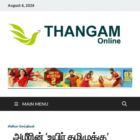
August 6, 2026
T
online
news
On
portal
MAIN MENU
சினிமா செய்திகள்
அமீரின் ‘உயிர் தமிழுக்கு’