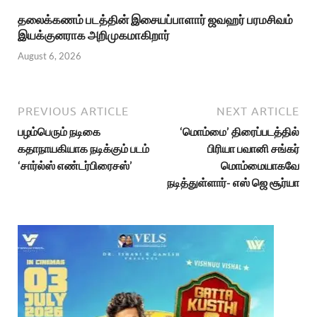
தலைக்கணம் படத்தின் இசையப்பாளார் ஜவஹர் பரமசிவம்
இயக்குனராக அறிமுகமாகிறார்
August 6, 2026
PREVIOUS ARTICLE
NEXT ARTICLE
பழம்பெரும் நடிகை
‘மொம்மை’ திரைப்படத்தில்
கதாநாயகியாக நடிக்கும் படம்
பிரியா பவானி சங்கர்
‘சார்ல்ஸ் எண்டர்பிரைசஸ்’
மொம்மையாகவே
நடித்துள்ளார்- எஸ் ஜெ சூர்யா