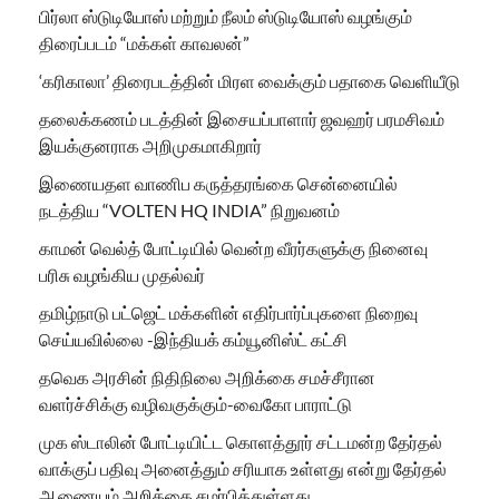
பிர்லா ஸ்டுடியோஸ் மற்றும் நீலம் ஸ்டுடியோஸ் வழங்கும்
திரைப்படம் “மக்கள் காவலன்”
‘கரிகாலா’ திரைபடத்தின் மிரள வைக்கும் பதாகை வெளியீடு
தலைக்கணம் படத்தின் இசையப்பாளார் ஜவஹர் பரமசிவம்
இயக்குனராக அறிமுகமாகிறார்
இணையதள வாணிப கருத்தரங்கை சென்னையில்
நடத்திய “VOLTEN HQ INDIA” நிறுவனம்
காமன் வெல்த் போட்டியில் வென்ற வீரர்களுக்கு நினைவு
பரிசு வழங்கிய முதல்வர்
தமிழ்நாடு பட்ஜெட் மக்களின் எதிர்பார்ப்புகளை நிறைவு
செய்யவில்லை -இந்தியக் கம்யூனிஸ்ட் கட்சி
தவெக அரசின் நிதிநிலை அறிக்கை சமச்சீரான
வளர்ச்சிக்கு வழிவகுக்கும்-வைகோ பாராட்டு
முக ஸ்டாலின் போட்டியிட்ட கொளத்தூர் சட்டமன்ற தேர்தல்
வாக்குப் பதிவு அனைத்தும் சரியாக உள்ளது என்று தேர்தல்
ஆணையம் அறிக்கை சமர்பித்துள்ளது