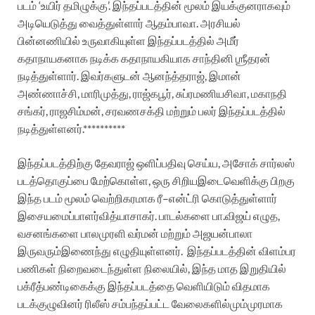
படம்
‘
உயிர்
தமிழுக்கு
’.
இந்தப்படத்தின்
மூலம்
இயக்குனராகவும்
அடியெடுத்து
வைத்துள்ளார்
ஆதம்பாவா
.
அரசியல்
பின்னணியில்
உருவாகியுள்ள
இந்தப்படத்தில்
அமீர்
கதாநாயகனாக
நடிக்க
கதாநாயகியாக
சாந்தினி
ஶ்ரீதரன்
நடித்துள்ளார்
.
இவர்களுடன்
ஆனந்த்தராஜ்
,
இமான்
அண்ணாச்சி
,
மாரிமுத்து
,
ராஜ்கபூர்
,
சுப்ரமணியசிவா
,
மகாநதி
சங்கர்
,
ராஜசிம்மன்
,
சரவணசக்தி
மற்றும்
பலர்
இந்தப்படத்தில்
நடித்துள்ளனர்
.**********
இந்தப்படத்திற்கு
தேவராஜ்
ஒளிப்பதிவு
செய்ய
,
அசோக்
சார்லஸ்
படத்தொகுப்பை
மேற்கொள்ள
,
ஒரு
சிறிய
இடைவெளிக்கு
பிறகு
இந்த
படம்
மூலம்
வெற்றிகரமாக
ரீ
–
என்ட்ரி
கொடுத்துள்ளார்
இசையமைப்பாளர்
வித்யாசாகர்
.
பாடல்களை
பா
.
விஜய்
எழுத
,
வசனங்களை
பாலமுரளி
வர்மன்
மற்றும்
அஜயன்பாலா
இருவரும்
இணைந்து
எழுதியுள்ளனர்
.
இந்தப்படத்தின் விளம்பர
பணிகள்
நிறைவடைந்துள்ள
நிலையில்
,
இந்த
மாத
இறுதியில்
பக்ரீத்
பண்டிகைக்கு
இந்தப்படத்தை
வெளியிடும்
விதமாக
படக்குழுவினர்
ரிலீஸ்
சம்பந்தப்பட்ட
வேலைகளில்
மும்முரமாக