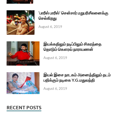
‘பாரீஸ் பாரீஸ்’ சென்சார் மறுபரிசீலனைக்கு
செல்கிறது
August 6, 2019
இயக்கதிலும் நடிப்பிலும் சிகரத்தை
தொடும் கௌரவ் நாராயணன்
August 6, 2019
இயல் இசை நாடகம் அனைத்திலும் தடம்
பதிக்கும் நடிகை Y.G.மதுவந்தி
August 6, 2019
RECENT POSTS