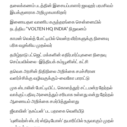
தலைக்கணம் படத்தின் இசையப்பாளார் ஜவஹர் பரமசிவம்
இயக்குனராக அறிமுகமாகிறார்
இணையதள வாணிப கருத்தரங்கை சென்னையில்
நடத்திய “VOLTEN HQ INDIA” நிறுவனம்
காமன் வெல்த் போட்டியில் வென்ற வீரர்களுக்கு நினைவு
பரிசு வழங்கிய முதல்வர்
தமிழ்நாடு பட்ஜெட் மக்களின் எதிர்பார்ப்புகளை நிறைவு
செய்யவில்லை -இந்தியக் கம்யூனிஸ்ட் கட்சி
தவெக அரசின் நிதிநிலை அறிக்கை சமச்சீரான
வளர்ச்சிக்கு வழிவகுக்கும்-வைகோ பாராட்டு
முக ஸ்டாலின் போட்டியிட்ட கொளத்தூர் சட்டமன்ற தேர்தல்
வாக்குப் பதிவு அனைத்தும் சரியாக உள்ளது என்று தேர்தல்
ஆணையம் அறிக்கை சமர்பித்துள்ளது
ஜீவாவின் ‘தகப்பன்’ பட பதாகை வெளியீடு
‘யுனிவர்ஸ் ஸ்டார் ஸ்டுடியோஸ்’ தயாரிப்பில் உருவாகும் முதல்