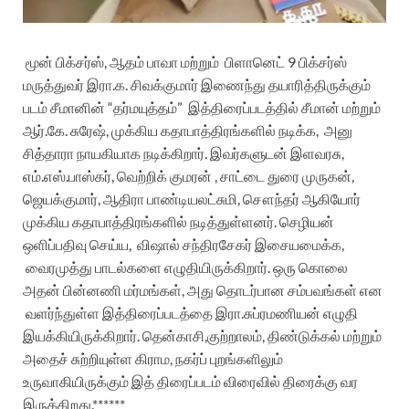
மூன் பிக்சர்ஸ், ஆதம் பாவா மற்றும்
பிளானெட் 9 பிக்சர்ஸ்
மருத்துவர் இரா.க. சிவக்குமார் இணைந்து தயாரித்திருக்கும்
படம் சீமானின் “தர்மயுத்தம்”
இத்திரைப்படத்தில்
சீமான் மற்றும்
ஆர்.கே. சுரேஷ், முக்கிய கதாபாத்திரங்களில் நடிக்க, அனு
சித்தாரா நாயகியாக
நடிக்கிறார்.
இவர்களுடன் இளவரசு,
எம்.எஸ்.பாஸ்கர், வெற்றிக் குமரன் , சாட்டை துரை முருகன்,
ஜெயக்குமார், ஆதிரா பாண்டியலட்சுமி, சௌந்தர் ஆகியோர்
முக்கிய கதாபாத்திரங்களில் நடித்துள்ளனர்.
செழியன்
ஒளிப்பதிவு செய்ய,
விஷால் சந்திரசேகர் இசையமைக்க,
வைரமுத்து பாடல்களை எழுதியிருக்கிறார்.
ஒரு கொலை
அதன் பின்னணி மர்மங்கள், அது தொடர்பான சம்பவங்கள் என
வளர்ந்துள்ள இத்திரைப்படத்தை இரா.சுப்ரமணியன்
எழுதி
இயக்கியிருக்கிறார்.
தென்காசி,குற்றாலம்,
திண்டுக்கல் மற்றும்
அதைச் சுற்றியுள்ள கிராம, நகர்ப் புறங்களிலும்
உருவாகியிருக்கும் இத் திரைப்படம் விரைவில் திரைக்கு வர
இருக்கிறது.******