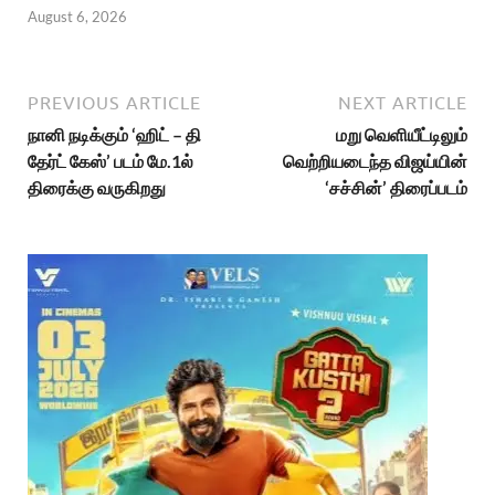
August 6, 2026
PREVIOUS ARTICLE
NEXT ARTICLE
நானி நடிக்கும் ‘ஹிட் – தி
மறு வெளியீட்டிலும்
தேர்ட் கேஸ்’ படம் மே.1ல்
வெற்றியடைந்த விஜய்யின்
திரைக்கு வருகிறது
‘சச்சின்’ திரைப்படம்