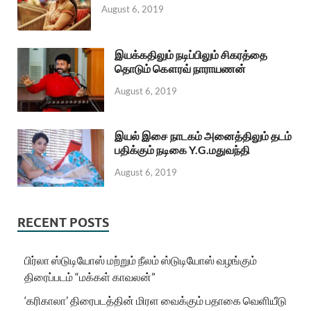
August 6, 2019
இயக்கதிலும் நடிப்பிலும் சிகரத்தை
தொடும் கௌரவ் நாராயணன்
August 6, 2019
இயல் இசை நாடகம் அனைத்திலும் தடம்
பதிக்கும் நடிகை Y.G.மதுவந்தி
August 6, 2019
RECENT POSTS
பிர்லா ஸ்டுடியோஸ் மற்றும் நீலம் ஸ்டுடியோஸ் வழங்கும்
திரைப்படம் “மக்கள் காவலன்”
‘கரிகாலா’ திரைபடத்தின் மிரள வைக்கும் பதாகை வெளியீடு