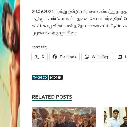
20.09.2021 அன்று ஒன்றிய அரசை கண்டித்து நடந்த கரு
ம.தி.மு‌க‌ சார்பில் மாவட்ட துனை செயலாளர் குரோம் பேட
கட்சி..கம்யூனிஸ்ட்..மனித நேய மக்கள் கட்சி ஆகிய
முழக்கங்கள் முழங்கினர்.‌
Share this:
X
Facebook
WhatsApp
L
TAGGED
MDMK
RELATED POSTS