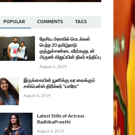
POPULAR
COMMENTS
TAGS
தேசிய அளவில் மெடல்கள்
பெற்ற 20 தமிழ்நாடு
குத்துச்சண்டை வீரர்களுடன்
அருண் விஜய்யின் திடீர் சந்திப்பு
August 6, 2019
இருக்கையின் நுனிக்கு வர வைக்கும்
சஸ்பென்ஸ் திரில்லர் “யாரோ”
August 6, 2019
Latest Stills of Actress
RadhikaPreethi
August 6, 2019