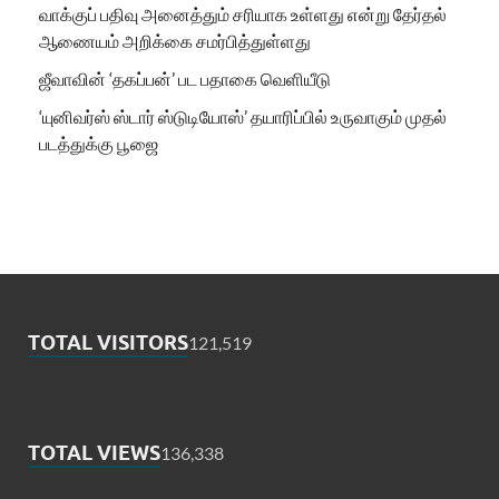
வாக்குப் பதிவு அனைத்தும் சரியாக உள்ளது என்று தேர்தல்
ஆணையம் அறிக்கை சமர்பித்துள்ளது
ஜீவாவின் ‘தகப்பன்’ பட பதாகை வெளியீடு
‘யுனிவர்ஸ் ஸ்டார் ஸ்டுடியோஸ்’ தயாரிப்பில் உருவாகும் முதல்
படத்துக்கு பூஜை
TOTAL VISITORS
121,519
TOTAL VIEWS
136,338