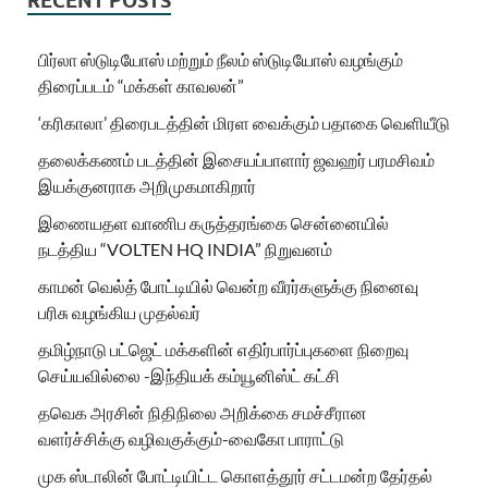
RECENT POSTS
பிர்லா ஸ்டுடியோஸ் மற்றும் நீலம் ஸ்டுடியோஸ் வழங்கும்
திரைப்படம் “மக்கள் காவலன்”
‘கரிகாலா’ திரைபடத்தின் மிரள வைக்கும் பதாகை வெளியீடு
தலைக்கணம் படத்தின் இசையப்பாளார் ஜவஹர் பரமசிவம்
இயக்குனராக அறிமுகமாகிறார்
இணையதள வாணிப கருத்தரங்கை சென்னையில்
நடத்திய “VOLTEN HQ INDIA” நிறுவனம்
காமன் வெல்த் போட்டியில் வென்ற வீரர்களுக்கு நினைவு
பரிசு வழங்கிய முதல்வர்
தமிழ்நாடு பட்ஜெட் மக்களின் எதிர்பார்ப்புகளை நிறைவு
செய்யவில்லை -இந்தியக் கம்யூனிஸ்ட் கட்சி
தவெக அரசின் நிதிநிலை அறிக்கை சமச்சீரான
வளர்ச்சிக்கு வழிவகுக்கும்-வைகோ பாராட்டு
முக ஸ்டாலின் போட்டியிட்ட கொளத்தூர் சட்டமன்ற தேர்தல்