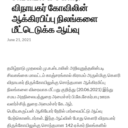
விநாயகர் கோவிலின்
ஆக்கிரபிப்பு நிலங்களை
மீட்டெடுக்க ஆய்வு
June 21, 2021
தமிழ்நாடு முதலவர்
மு.க.ஸ்டாலின்
அறிவுறுத்தலின்படி
சிவகங்கை மாவட்டம் காஞ்சரங்கால் கிராமம் அருள்மிகு கௌரி
விநாயகர் திருக்கோயிலுக்கு சொந்தமான ஆக்கிரமிப்பு
நிலங்களை விரைவாக மீட்பது குறித்து
(
20.06.2021)
இந்து
சமய
அறநிலையத்துறை அமைச்சர்
பி.கே.சேகர்பாபு
ஊரக
வளர்ச்சித் துறை அமைச்சர் கே. ஆர்.
பெரியகருப்பன்
ஆகியோர்
நேரில் பார்வையிட்டு ஆய்வு
மேற்கொண்டார்
கள்
.
இந்த ஆய்வின் போது கௌரி விநாயகர்
திருக்கோயிலுக்கு சொந்தமான 142 ஏக்கர் நிலங்களில்