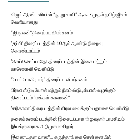
விஜய் ஆண்டனியின் “நூறு சாமி” ஆக. 7 முதல் தமிழ் ஜீ5 ல்
வெளியானது
“ஜி.டி.என்”.திரைப்பட விமர்சனம்
‘குப்பி’ திரைப்படத்தின் 10ஆம் ஆண்டு நிறைவு
கொண்டாட்டம்
‘செய்! செய்யாதே! திரைப்படத்தின் இசை மற்றும்
காணொளி வெளியீடு
“போட்டோகிராபர்” திரைப்பட விமர்சனம்
பிர்லா ஸ்டுடியோஸ் மற்றும் நீலம் ஸ்டுடியோஸ் வழங்கும்
திரைப்படம் “மக்கள் காவலன்”
‘கரிகாலா’ திரைபடத்தின் மிரள வைக்கும் பதாகை வெளியீடு
தலைக்கணம் படத்தின் இசையப்பாளார் ஜவஹர் பரமசிவம்
இயக்குனராக அறிமுகமாகிறார்
இணையதள வாணிப கருத்தரங்கை சென்னையில்