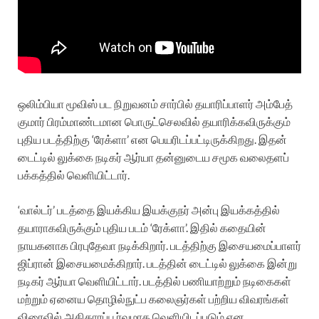
ஒலிம்பியா மூவிஸ் பட நிறுவனம் சார்பில் தயாரிப்பாளர் அம்பேத்
குமார் பிரம்மாண்டமான பொருட்செலவில் தயாரிக்கவிருக்கும்
புதிய படத்திற்கு ‘ரேக்ளா’ என பெயரிடப்பட்டிருக்கிறது. இதன்
டைட்டில் லுக்கை நடிகர் ஆர்யா தன்னுடைய சமூக வலைதளப்
பக்கத்தில் வெளியிட்டார்.
‘வால்டர்’ படத்தை இயக்கிய இயக்குநர் அன்பு இயக்கத்தில்
தயாராகவிருக்கும் புதிய படம் ‘ரேக்ளா’. இதில் கதையின்
நாயகனாக பிரபுதேவா நடிக்கிறார். படத்திற்கு இசையமைப்பாளர்
ஜிப்ரான் இசையமைக்கிறார். படத்தின் டைட்டில் லுக்கை இன்று
நடிகர் ஆர்யா வெளியிட்டார். படத்தில் பணியாற்றும் நடிகைகள்
மற்றும் ஏனைய தொழில்நுட்ப கலைஞர்கள் பற்றிய விவரங்கள்
விரைவில் அதிகாரப்பூர்வமாக வெளியிடப்படும் என