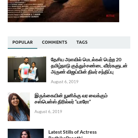
POPULAR
COMMENTS
TAGS
தேசிய அளவில் மெடல்கள் பெற்ற 20
தமிழ்நாடு குத்துச்சண்டை வீரர்களுடன்
அருண் விஜய்யின் திடீர் சந்திப்பு
August 6, 2019
இருக்கையின் நுனிக்கு வர வைக்கும்
சஸ்பென்ஸ் திரில்லர் “யாரோ”
August 6, 2019
Latest Stills of Actress
RadhikaPreethi