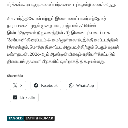
ஈர்க்கக்கூடிய ஒரு கலைப்பார்வையையும் ஒன்றிணைக்கிறது.
சிவகார்த்திகேயன் மற்றும் இசையமைப்பாளர் சந்தோஷ்
நாராயணன் முதல் முறையாக, ராஜ்கமல் ஃபிலிம்ஸ்
இன்டர்நேஷனல் நிறுவனத்தின் கீழ் இணையும் படைப்பாக
‘சேயோன்’ திரைப்படம் அமைந்துள்ளதால், இத்திரைப்படத்தின்
இசைக்கும், மொத்த திரைப்பட அனுபவத்திற்கும் பெரும் ஆவல்
உள்ளதுடன், 2026-ஆம் ஆண்டின் மிகவும் எதிர்பார்க்கப்படும்
திரையரங்கு வெளியீடுகளில் ஒன்றாகத் திகழ உள்ளது.
Share this:
X
Facebook
WhatsApp
LinkedIn
TAGGED
SATHISH KUMAR