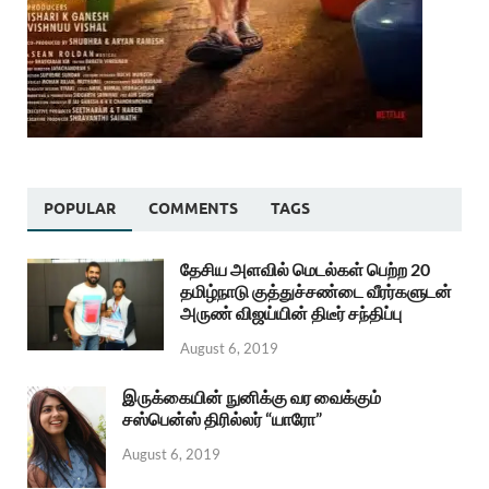
POPULAR
COMMENTS
TAGS
தேசிய அளவில் மெடல்கள் பெற்ற 20
தமிழ்நாடு குத்துச்சண்டை வீரர்களுடன்
அருண் விஜய்யின் திடீர் சந்திப்பு
August 6, 2019
இருக்கையின் நுனிக்கு வர வைக்கும்
சஸ்பென்ஸ் திரில்லர் “யாரோ”
August 6, 2019