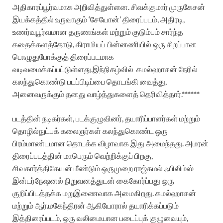
அதிகாரப்பூர்வமாக அறிவித்துள்ளன. சிவக்குமார் முருகேசன்
இயக்கத்தில் உருவாகும் ‘சேயோன்’ திரைப்படம், அதிரடி,
உணர்வுபூர்வமான தருணங்கள் மற்றும் குடும்பம் சார்ந்த
கதைக்களத்தோடு, கிராமியப் பின்னணியில் ஒரு சிறப்பான
பொழுதுபோக்குத் திரைப்படமாக
வடிவமைக்கப்பட்டுள்ளது.இந்நிகழ்வில்
கமல்ஹாசன் நேரில்
கலந்துகொண்டு படப்பிடிப்பை தொடங்கி வைத்து,
அனைவருக்கும் தனது வாழ்த்துகளைத் தெரிவித்தார்.******
படத்தின் நடிகர்கள், படக்குழுவினர், தயாரிப்பாளர்கள் மற்றும்
தொழில்நுட்பக் கலைஞர்கள் கலந்துகொண்ட ஒரு
பிரம்மாண்டமான தொடக்க விழாவாக இது அமைந்தது. அமரன்
திரைப்படத்தின் மாபெரும் வெற்றிக்குப் பிறகு,
சிவகார்த்திகேயன் மீண்டும் ஒருமுறை ராஜ்கமல் ஃபிலிம்ஸ்
இன்டர்நேஷனல் நிறுவனத்துடன் கைகோர்ப்பது ஒரு
குறிப்பிடத்தக்க மறுஇணைவாக அமைகிறது. கமல்ஹாசன்
மற்றும் ஆர்.மகேந்திரன் ஆகியோரால் தயாரிக்கப்படும்
இத்திரைப்படம், ஒரு வலிமையான படைப்புக் குழுவையும்,