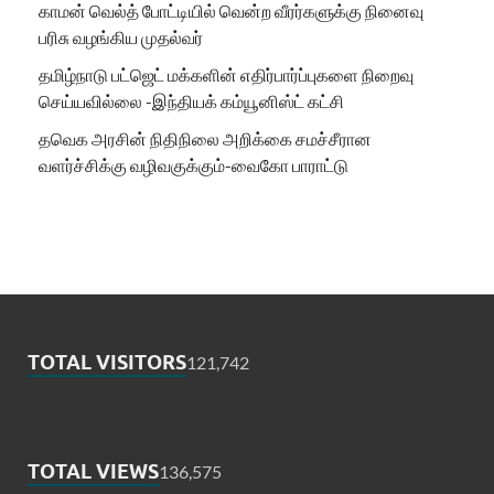
காமன் வெல்த் போட்டியில் வென்ற வீரர்களுக்கு நினைவு
பரிசு வழங்கிய முதல்வர்
தமிழ்நாடு பட்ஜெட் மக்களின் எதிர்பார்ப்புகளை நிறைவு
செய்யவில்லை -இந்தியக் கம்யூனிஸ்ட் கட்சி
தவெக அரசின் நிதிநிலை அறிக்கை சமச்சீரான
வளர்ச்சிக்கு வழிவகுக்கும்-வைகோ பாராட்டு
TOTAL VISITORS
121,742
TOTAL VIEWS
136,575