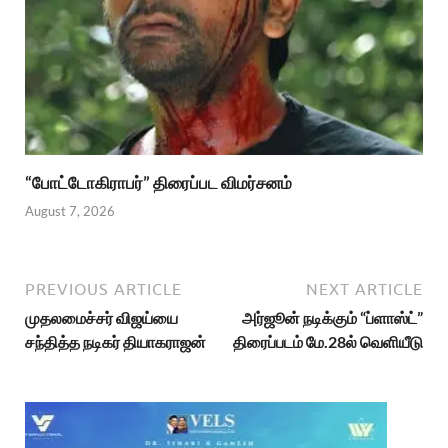
“போட்டோகிராபர்” திரைப்பட விமர்சனம்
August 7, 2026
PREVIOUS ARTICLE
NEXT ARTICLE
முதலமைச்சர் விஜய்யை
அர்ஜூன் நடிக்கும் “ப்ளாஸ்ட்”
சந்தித்த நடிகர் தியாகராஜன்
திரைப்படம் மே.28ல் வெளியீடு