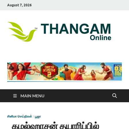
August 7, 2026
T
online
news
On
portal
MAIN MENU
சினிமா செய்திகள்
/
பூஜா
கமல்ஹாசன் தயாரிப்பில்