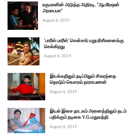
ரகுமானின் அடுத்த அதிரடி, “ஆபரேஷன்
அரபைமா”
August 6, 2019
‘பாரீஸ் பாரீஸ்’ சென்சார் மறுபரிசீலனைக்கு
செல்கிறது
August 6, 2019
இயக்கதிலும் நடிப்பிலும் சிகரத்தை
தொடும் கௌரவ் நாராயணன்
August 6, 2019
இயல் இசை நாடகம் அனைத்திலும் தடம்
பதிக்கும் நடிகை Y.G.மதுவந்தி
August 6, 2019