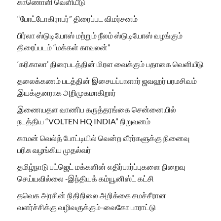
காணொளி வெளியீடு
“போட்டோகிராபர்” திரைப்பட விமர்சனம்
பிர்லா ஸ்டுடியோஸ் மற்றும் நீலம் ஸ்டுடியோஸ் வழங்கும்
திரைப்படம் “மக்கள் காவலன்”
‘கரிகாலா’ திரைபடத்தின் மிரள வைக்கும் பதாகை வெளியீடு
தலைக்கணம் படத்தின் இசையப்பாளார் ஜவஹர் பரமசிவம்
இயக்குனராக அறிமுகமாகிறார்
இணையதள வாணிப கருத்தரங்கை சென்னையில்
நடத்திய “VOLTEN HQ INDIA” நிறுவனம்
காமன் வெல்த் போட்டியில் வென்ற வீரர்களுக்கு நினைவு
பரிசு வழங்கிய முதல்வர்
தமிழ்நாடு பட்ஜெட் மக்களின் எதிர்பார்ப்புகளை நிறைவு
செய்யவில்லை -இந்தியக் கம்யூனிஸ்ட் கட்சி
தவெக அரசின் நிதிநிலை அறிக்கை சமச்சீரான
வளர்ச்சிக்கு வழிவகுக்கும்-வைகோ பாராட்டு