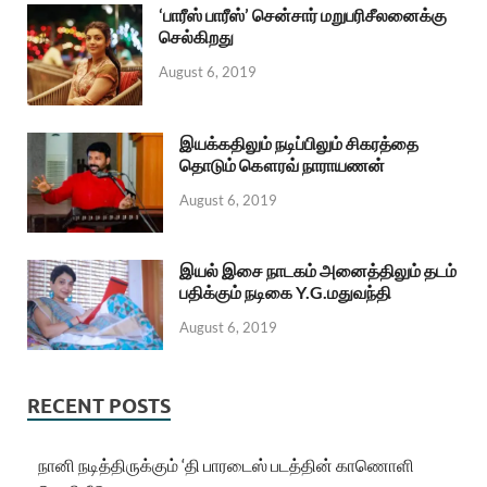
‘பாரீஸ் பாரீஸ்’ சென்சார் மறுபரிசீலனைக்கு
செல்கிறது
August 6, 2019
இயக்கதிலும் நடிப்பிலும் சிகரத்தை
தொடும் கௌரவ் நாராயணன்
August 6, 2019
இயல் இசை நாடகம் அனைத்திலும் தடம்
பதிக்கும் நடிகை Y.G.மதுவந்தி
August 6, 2019
RECENT POSTS
நானி நடித்திருக்கும் ‘தி பாரடைஸ் படத்தின் காணொளி