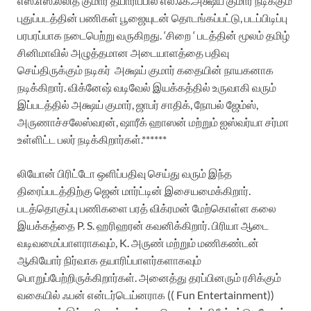
எஸ்.எஸ்.லலித் குமார் தயாரிப்பில் எல்.கே.அக்ஷய் குமார் நடிக்கும்
புதுப்படத்தின்
பணிகள் பூஜையுடன் தொடங்கப்பட்டு, படப்பிடிப்பு
பரபரப்பாக நடைபெற்று வருகிறது. ‘சிறை ‘ படத்தின் மூலம் தமிழ்
சினிமாவில் அழுத்தமான அடையாளத்தை பதிவு
செய்திருக்கும் நடிகர்
அக்ஷய் குமார் கதையின் நாயகனாக
நடிக்கிறார்.
விக்னேஷ் வடிவேல் இயக்கத்தில் உருவாகி வரும்
இப்படத்தில் அக்ஷய் குமார், ஜாபர் சாதிக், நோபல் ஜேம்ஸ்,
அருணாச்சலேஸ்வரன், ஷாரீக் ஹாஸன் மற்றும் ஐஸ்வர்யா சர்மா
உள்ளிட்ட பலர் நடிக்கிறார்கள்.******
லியோன் பிரிட்டோ ஒளிப்பதிவு செய்து வரும் இந்த
திரைப்படத்திற்கு ஜென் மார்ட்டின் இசையமைக்கிறார்.
படத்தொகுப்பு பணிகளை பரத் விக்ரமன் மேற்கொள்ள கலை
இயக்கத்தை P. S. ஹரிஹரன் கவனிக்கிறார். பிரியா ஆடை
வடிவமைப்பாளராகவும், K. அருண் மற்றும் மணிகண்டன்
ஆகியோர் நிர்வாக தயாரிப்பாளர்களாகவும்
பொறுப்பேற்றிருக்கிறார்கள். அனைத்து தரப்பினரும் ரசிக்கும்
வகையில் ஃபன் என்டர்டெய்னராக (( Fun Entertainment))