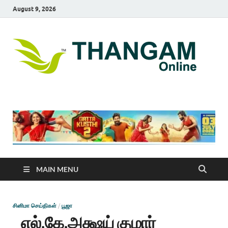
August 9, 2026
T
online
news
On
portal
MAIN MENU
சினிமா செய்திகள்
/
பூஜா
எல்.கே.அக்ஷய் குமார்