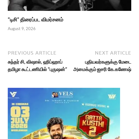
“டிசி” திரைப்பட விமர்சனம்
August 9, 2026
PREVIOUS ARTICLE
NEXT ARTICLE
சுந்தர் சி, விஷால், ஹிப்ஹாப்
புதியவர்களுக்கு மேடை
தமிழா கூட்டணியில் “புருஷன்”
அமைக்கும் ஐசரி கே.கணேஷ்