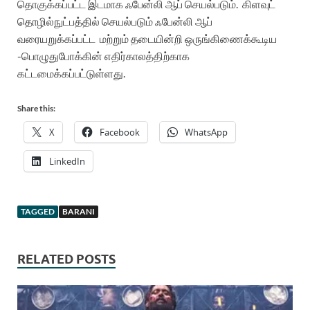
தொகுக்கப்பட்ட இடமாக ஃபேன்லி ஆப் செயல்படும்.
கிளவுட்
தொழில்நுட்பத்தில் செயல்படும் ஃபேன்லி ஆப்
வரையறுக்கப்பட்ட
மற்றும் தடையின்றி ஒருங்கிணைக்கூடிய
-பொழுதுபோக்கின் எதிர்காலத்திற்காக
கட்டமைக்கப்பட்டுள்ளது.
Share this:
X
Facebook
WhatsApp
LinkedIn
TAGGED
BARANI
RELATED POSTS