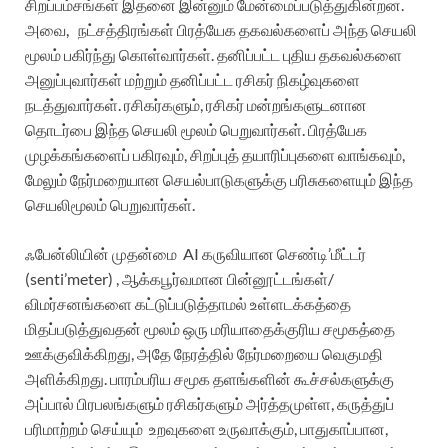
சிறப்பம்சங்கள் இதனை இன்னும் மேன்மைப்படுத்துகின்றன.
அவை,
நட்சத்திரங்கள் பிரத்யேக தகவல்களைப் அந்த செயலி
மூலம் பகிர்ந்து கொள்வார்கள். தனிப்பட்ட புதிய தகவல்களை
அனுப்புவார்கள் மற்றும் தனிப்பட்ட ரசிகர் நிகழ்வுகளை
நடத்துவார்கள்.
ரசிகர்களும், ரசிகர் மன்றங்களுடனான
தொடர்பை இந்த செயலி மூலம் பெறுவார்கள். பிரத்யேக
முழக்கங்களைப் பகிரவும், சிறப்புத் தயாரிப்புகளை வாங்கவும்,
மேலும் நேர்மறையான செயல்பாடுகளுக்கு பரிசுகளையும் இந்த
செயலிமூலம் பெறுவார்கள்.
ஃபேன்லியின் முதன்மை
AI கருவியான செண்டி’மீட்டர்
(senti’meter) , ஆக்கபூர்வமான பின்னூட்டங்கள்/
விமர்சனங்களை கட்டுப்படுத்தாமல் உள்ளடக்கத்தை
மிதப்படுத்துவதன் மூலம் ஒரு மரியாதைக்குரிய சமூகத்தை
ஊக்குவிக்கிறது, அதே நேரத்தில் நேர்மறையை வெகுமதி
அளிக்கிறது.
பாரம்பரிய சமூக தளங்களின் கூச்சல்களுக்கு
அப்பால் பிரபலங்களும் ரசிகர்களும் அர்த்தமுள்ள, கருத்துப்
பரிமாற்றம் செய்யும்
உறவுகளை உருவாக்கும், பாதுகாப்பான,