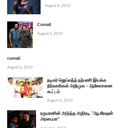
August 6, 2019
Comali
August 6, 2019
comali
August 6, 2019
நடிகர் ஜெய்வந்த் நற்பணி இயக்க
நிர்வாகிகள் அறிமுக – ஆலோசனை
கூட்டம்
August 6, 2019
ரகுமானின் அடுத்த அதிரடி, “ஆபரேஷன்
அரபைமா”