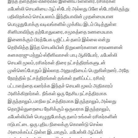
இந்த தளத்தில் விரைவில் இணைய உள்ளனர். ரசிகர்கள்
ஃபேன்லி செயலியை ஆப் ஸ்டோர் அல்லது பிளே ஸ்டோரிலிருந்து
பதிவிறக்கம் செய்யலாம்.
இந்தியாவின் முதன்மையான
பொழுதுபோக்கு வடிவங்களில் முக்கிய இடம் பிடித்துள்ள
சினிமாவிற்கு தற்போதுவரை, சமூகத்தை உணமையாக
இணைக்கும் பிரத்யேக டிஜிட்டல் தளம் இல்லை என்று
தெரிவித்த இந்த செயலியின் நிறுவனர்களான சரவணனன்
கனகராஜு மற்றும் ஸ்ரீனிவாசன் பாபு ஆகியோர்,
ஃபேன்லி
செயலி மூலம், ரசிகர்கள் திரை நட்சத்திரங்களுடன்
முன்னெப்போதும் இல்லாத அனுமதியைப் பெறுகின்றனர். அதே
நேரத்தில் நட்சத்திரங்கள் தங்கள் தனிப்பட்ட ரசிகர்
பட்டாளத்தை வளர்க்க இந்தச் செயலி மூலம் அதிகாரம்
அளிக்கிறார்கள்.
நீங்கள் ஒரு தேசிய நட்சத்திரமாக
இருந்தாலும், மாநில நட்சத்திரமாக இருந்தாலும், அல்லது
தொழில்துறையை நேசிக்கும் ஒருவராக இருந்தாலும்,
ஃபேன்லியின் பொழுதுபோக்கு தளம் உங்கள் ரசிகர்களின்
ஈடுபாட்டை ஒரு புதிய நிலைக்கு கொண்டு செல்ல
அமைக்கப்பட்டுள்ள இடமாகும்.
ஃபேன்லி ஆப்பின்