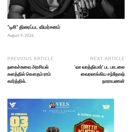
“டிசி” திரைப்பட விமர்சனம்
August 9, 2026
PREVIOUS ARTICLE
NEXT ARTICLE
நகைச்சுவை அரசியல்
‘வா வாத்தியார்’ பட பாடலை
களத்தில் கௌதம் ராம்
வைரலாக்கிய சந்தோஷ்
கார்த்திக்.
நாராயணன்