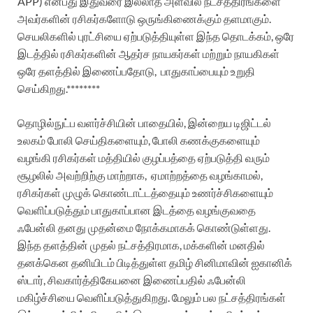
APP) என்பது இதுவரை இல்லாத அளவில் நட்சத்திரங்களை
அவர்களின் ரசிகர்களோடு ஒருங்கிணைக்கும் தளமாகும்.
செயலிகளில் புரட்சியை ஏற்படுத்தியுள்ள இந்த தொடக்கம், ஒரே
இடத்தில் ரசிகர்களின் ஆதர்ச நாயகர்கள் மற்றும் நாயகிகள்
ஒரே தளத்தில் இணைப்பதோடு, பாதுகாப்பையும் உறுதி
செய்கிறது.********
தொழில்நுட்ப வளர்ச்சியின் பாதையில், இன்றைய டிஜிட்டல்
உலகம் போலி செய்திகளையும், போலி கணக்குகளையும்
வழங்கி ரசிகர்கள் மத்தியில் குழப்பத்தை ஏற்படுத்தி வரும்
சூழலில் அவற்றிற்கு மாற்றாக, ஏமாற்றத்தை வழங்காமல்,
ரசிகர்கள் முழுக் கொண்டாட்டத்தையும் உணர்ச்சிகளையும்
வெளிப்படுத்தும் பாதுகாப்பான இடத்தை வழங்குவதை
ஃபேன்லி தனது முதன்மை நோக்கமாகக் கொண்டுள்ளது.
இந்த தளத்தின் முதல் நட்சத்திரமாக, மக்களின் மனதில்
தனக்கென தனியிடம் பிடித்துள்ள
தமிழ் சினிமாவின் ஐகானிக்
ஸ்டார், சிவகார்த்திகேயனை இணைப்பதில் ஃபேன்லி
மகிழ்ச்சியை வெளிப்படுத்துகிறது. மேலும் பல நட்சத்திரங்கள்