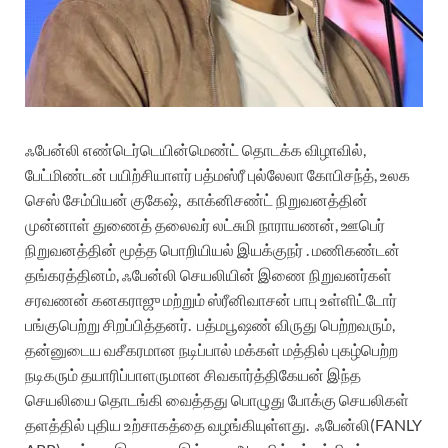
ஃபேன்லி எண்டெர்டெயின்மெண்ட் தொடக்க விழாவில்,
பேட்மிண்டன் பயிற்சியாளர் பத்மஸ்ரீ புல்லேலா கோபிசந்த், உலக
செஸ் சேம்பியன் குகேஷ்,
காக்னிசண்ட் நிறுவனத்தின்
முன்னாள் துணைத் தலைவர் லட்சுமி நாராயணன், ஊபெர்
நிறுவனத்தின் மூத்த பொறியியல் இயக்குநர் . மணிகண்டன்
தங்கரத்தினம், ஃபேன்லி செயலியின் இணை நிறுவனர்கள்
சரவணன் கனகராஜு மற்றும் ஸ்ரீனிவாசன் பாபு உள்ளிட்டோர்
பங்குபெற்று சிறப்பித்தனர்.
பத்மபூஷண் விருது பெற்றவரும்,
தன்னுடைய வசீகரமான நடிப்பால் மக்கள் மத்தில் புகழ்பெற்ற
நடிகரும் தயாரிப்பாளருமான சிவகார்த்திகேயன் இந்த
செயலியை தொடங்கி வைத்தது பொழுது போக்கு செயலிகள்
தளத்தில் புதிய உற்சாகத்தை வழங்கியுள்ளது.
ஃபேன்லி(FANLY