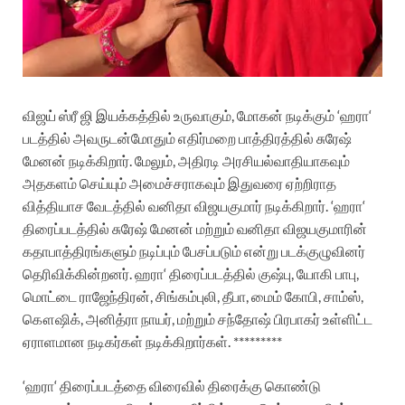
விஜய்
ஸ்ரீ
ஜி
இயக்கத்தில்
உருவாகும்
,
மோகன்
நடிக்கும்
‘
ஹரா
‘
படத்தில்
அவருடன்
மோதும்
எதிர்மறை
பாத்திரத்தில்
சுரேஷ்
மேனன்
நடிக்கிறார்
.
மேலும்
,
அதிரடி
அரசியல்வாதியாகவும்
அதகளம்
செய்யும்
அமைச்சராகவும்
இதுவரை
ஏற்றிராத
வித்தியாச
வேடத்தில்
வனிதா
விஜயகுமார்
நடிக்கிறார்
. ‘
ஹரா
‘
திரைப்படத்தில்
சுரேஷ்
மேனன்
மற்றும்
வனிதா
விஜயகுமாரின்
கதாபாத்திரங்களும்
நடிப்பும்
பேசப்படும்
என்று
படக்குழுவினர்
தெரிவிக்கின்றனர்
.
ஹரா
‘
திரைப்படத்தில்
குஷ்பு
,
யோகி
பாபு
,
மொட்டை
ராஜேந்திரன்
,
சிங்கம்புலி
,
தீபா
,
மைம்
கோபி
,
சாம்ஸ்
,
கௌஷிக்
,
அனித்ரா
நாயர்
,
மற்றும்
சந்தோஷ்
பிரபாகர்
உள்ளிட்ட
ஏராளமான
நடிகர்கள்
நடிக்கிறார்கள். *********
‘
ஹரா
‘
திரைப்படத்தை
விரைவில்
திரைக்கு
கொண்டு