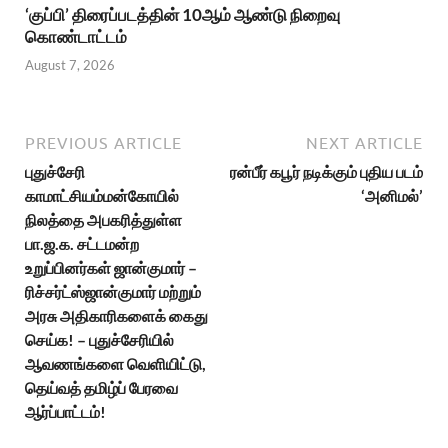
‘குப்பி’ திரைப்படத்தின் 10ஆம் ஆண்டு நிறைவு
கொண்டாட்டம்
August 7, 2026
PREVIOUS ARTICLE
NEXT ARTICLE
புதுச்சேரி
ரன்பீர் கபூர் நடிக்கும் புதிய படம்
காமாட்சியம்மன்கோயில்
‘அனிமல்’
நிலத்தை அபகரித்துள்ள
பா.ஜ.க. சட்டமன்ற
உறுப்பினர்கள் ஜான்குமார் –
ரிச்சர்ட்ஸ்ஜான்குமார் மற்றும்
அரசு அதிகாரிகளைக் கைது
செய்க! – புதுச்சேரியில்
ஆவணங்களை வெளியிட்டு,
தெய்வத் தமிழ்ப் பேரவை
ஆர்ப்பாட்டம்!