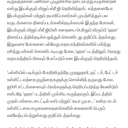
வருவதற்கான
பணிகள்
முழுவீச்சில்
நடைபெற்று
வருகின்றன
என்று
இயக்குநர்
விஜய்
ஸ்ரீ
ஜி
தெரிவித்தார்
.
எத்தனையோ
இயக்குநர்கள்
மற்றும்
தயாரிப்பாளர்கள்
முயற்சித்தும்
பல
வருடங்களாக
திரைப்படங்களில்
நடிக்காமல்
இருந்த
மோகன்
,
இயக்குநர்
விஜய்
ஸ்ரீ
ஜியின்
கதையை
பெரிதும்
விரும்பி
‘
ஹரா
‘
திரைப்படத்தில்
நடிக்க
ஒத்துக்
கொண்டது
குறிப்பிடத்தக்கது
.
இதுவரை
மோகனை
பல்வேறு
கதாபாத்திரங்களில்
பார்த்து
ரசித்து
மக்கள்
கொண்டாடியது
போல
, ‘
ஹரா
‘
படத்திலும்
அவரது
கதாபாத்திரம்
மிகவும்
பேசப்படும்
என
இயக்குநர்
தெரிவித்தார்
.
‘
பள்ளியில்
படிக்கும்
போதிலிருந்தே
முதலுதவி
,
குட்
டச்
,
பேட்
டச்
உள்ளிட்டவற்றை
குழந்தைகளுக்கு
சொல்லித்
தருவது
போல
,
ஐபிசி
சட்டங்களையும்
அவர்களுக்கு
தெரியப்படுத்த
வேண்டும்
என்பதே
‘
ஹரா
‘
படத்தின்
முக்கிய
கருத்தாகும்
.
இப்படத்தில்
முதல்
பார்வை
,
டைட்டில்
டீசர்
மற்றும்
‘
கயா
முயா
…’
என்ற
பாடல்
உள்ளிட்டவை
சமூக
வலைதளங்களில்
வைரலாகி
பெரும்
வரவேற்பு
பெற்றுள்ளது
குறிப்பிடத்தக்கது
.