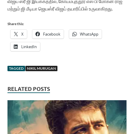
விஜய்
ஸ்ரீ
ஜி
இயக்கத்தில்
,
கோயம்புத்தூர்
எஸ்
பி
மோகன்
ராஜ்
மற்றும்
ஜி
மீடியா
ஜெயஸ்ரீ
விஜய்
தயாரிப்பில்
உருவாகிறது.
Share this:
X
Facebook
WhatsApp
LinkedIn
TAGGED
NIKIL MURUGAN
RELATED POSTS