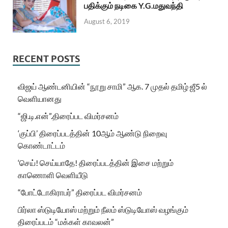
பதிக்கும் நடிகை Y.G.மதுவந்தி
August 6, 2019
RECENT POSTS
விஜய் ஆண்டனியின் “நூறு சாமி” ஆக. 7 முதல் தமிழ் ஜீ5 ல்
வெளியானது
“ஜி.டி.என்”.திரைப்பட விமர்சனம்
‘குப்பி’ திரைப்படத்தின் 10ஆம் ஆண்டு நிறைவு
கொண்டாட்டம்
‘செய்! செய்யாதே! திரைப்படத்தின் இசை மற்றும்
காணொளி வெளியீடு
“போட்டோகிராபர்” திரைப்பட விமர்சனம்
பிர்லா ஸ்டுடியோஸ் மற்றும் நீலம் ஸ்டுடியோஸ் வழங்கும்
திரைப்படம் “மக்கள் காவலன்”