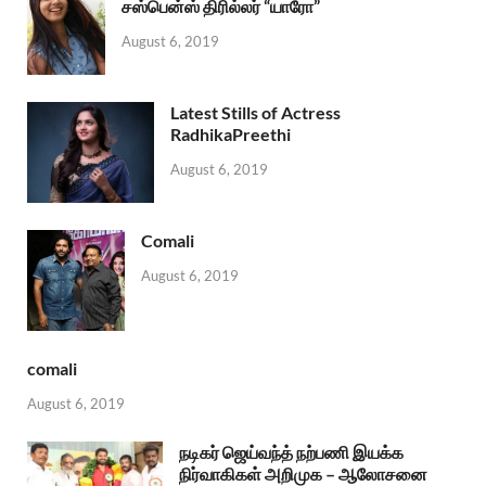
சஸ்பென்ஸ் திரில்லர் “யாரோ”
August 6, 2019
Latest Stills of Actress
RadhikaPreethi
August 6, 2019
Comali
August 6, 2019
comali
August 6, 2019
நடிகர் ஜெய்வந்த் நற்பணி இயக்க
நிர்வாகிகள் அறிமுக – ஆலோசனை