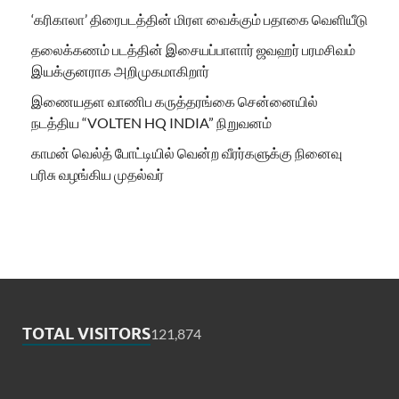
‘கரிகாலா’ திரைபடத்தின் மிரள வைக்கும் பதாகை வெளியீடு
தலைக்கணம் படத்தின் இசையப்பாளார் ஜவஹர் பரமசிவம்
இயக்குனராக அறிமுகமாகிறார்
இணையதள வாணிப கருத்தரங்கை சென்னையில்
நடத்திய “VOLTEN HQ INDIA” நிறுவனம்
காமன் வெல்த் போட்டியில் வென்ற வீரர்களுக்கு நினைவு
பரிசு வழங்கிய முதல்வர்
TOTAL VISITORS
121,874