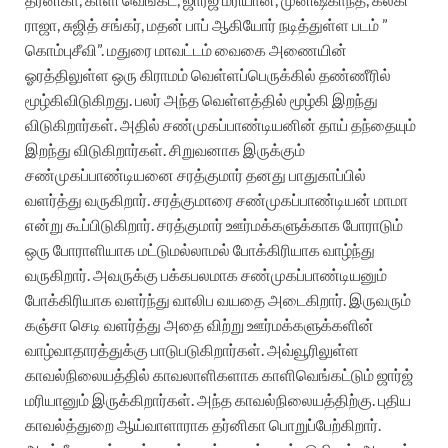
ராஜா, சுஜித் சங்கர், மதன் பாப் ஆகியோர் நடித்துள்ள படம் ”
கொம்புசீவி”. மதுரை மாவட்டம் வைகை அணையின்
ஓரத்திலுள்ள ஒரு கிராமம் வெள்ளப்பெருக்கில் தண்ணீரில்
மூழ்கிவிடுகிறது. பலர் அந்த வெள்ளத்தில் மூழ்கி இறந்து
விடுகிறார்கள். அதில் சண்முகப்பாண்டியனின் தாய் தந்தையும்
இறந்து விடுகிறார்கள். சிறுவனாக இருக்கும்
சண்முகப்பாண்டியனை சரத்குமார் தனது பாதுகாப்பில்
வளர்த்து வருகிறார். சரத்குமாரை சண்முகப்பாண்டியன் மாமா
என்று கூப்பிடுகிறார். சரத்குமார் ஊர்மக்களுக்காக போராடும்
ஒரு போராளியாக மட்டுமல்லாமல் போக்கிரியாக வாழ்ந்து
வருகிறார். அவருக்கு பக்கபலமாக சண்முகப்பாண்டியனும்
போக்கிரியாக வளர்ந்து வாலிப வயதை அடைகிறார். இருவரும்
கஞ்சா செடி வளர்த்து அதை விற்று ஊர்மக்களுக்களின்
வாழ்வாதாரத்துக்கு பாடுபடுகிறார்கள். அவ்வூரிலுள்ள
காவல்நிலையத்தில் காவலாளிகளாக காளிவெங்கட்டும் ஜார்ஜ்
மரியானும் இருக்கிறார்கள். அந்த காவல்நிலையத்திற்கு. புதிய
காவல்த்துறை ஆய்வாளாராக தர்னிகா பொறுப்பேற்கிறார்.