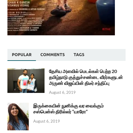
POPULAR
COMMENTS
TAGS
தேசிய அளவில் மெடல்கள் பெற்ற 20
தமிழ்நாடு குத்துச்சண்டை வீரர்களுடன்
அருண் விஜய்யின் திடீர் சந்திப்பு
August 6, 2019
இருக்கையின் நுனிக்கு வர வைக்கும்
சஸ்பென்ஸ் திரில்லர் “யாரோ”
August 6, 2019