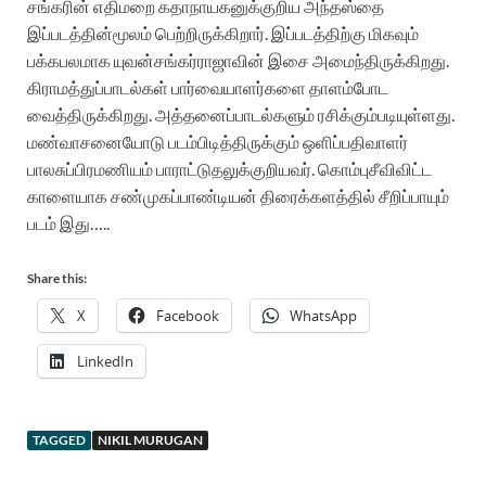
சங்கரின் எதிமறை கதாநாயகனுக்குறிய அந்தஸ்தை
இப்படத்தின்மூலம் பெற்றிருக்கிறார். இப்படத்திற்கு மிகவும்
பக்கபலமாக யுவன்சங்கர்ராஜாவின் இசை அமைந்திருக்கிறது.
கிராமத்துப்பாடல்கள் பார்வையாளர்களை தாளம்போட
வைத்திருக்கிறது. அத்தனைப்பாடல்களும் ரசிக்கும்படியுள்ளது.
மண்வாசனையோடு படம்பிடித்திருக்கும் ஒளிப்பதிவாளர்
பாலசுப்பிரமணியம் பாராட்டுதலுக்குறியவர். கொம்புசீவிவிட்ட
காளையாக சண்முகப்பாண்டியன் திரைக்களத்தில் சீறிப்பாயும்
படம் இது…..
Share this:
X
Facebook
WhatsApp
LinkedIn
TAGGED
NIKIL MURUGAN