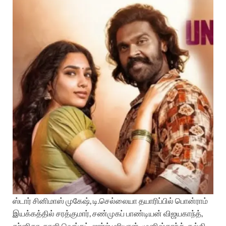
ஸ்டார் சினிமாஸ் முகேஷ், டி.செல்லையா தயாரிப்பில் பொன்ராம்
இயக்கத்தில் சரத்குமார், சண்முகப் பாண்டியன் விஜயகாந்த்,
தர்னிகா, காளி வெங்கட், ஜார்ஜ் மரியான், முனிஷ்காந்த், கல்கி