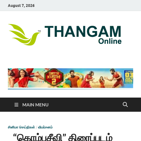
August 7, 2026
T
online
news
On
portal
MAIN MENU
சினிமா செய்திகள்
/
விமர்சனம்
“கொம்புசீவி” திரைப்படம்