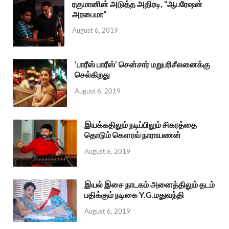
ரகுமானின் அடுத்த அதிரடி, “ஆபரேஷன்
அரபைமா”
August 6, 2019
‘பாரீஸ் பாரீஸ்’ சென்சார் மறுபரிசீலனைக்கு
செல்கிறது
August 6, 2019
இயக்கதிலும் நடிப்பிலும் சிகரத்தை
தொடும் கௌரவ் நாராயணன்
August 6, 2019
இயல் இசை நாடகம் அனைத்திலும் தடம்
பதிக்கும் நடிகை Y.G.மதுவந்தி
August 6, 2019