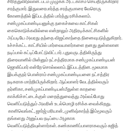
சிரித்துவிடுவான். படம் முழுக்க அட்டகாசம் செய்திருக்கிறார்
சரத்குமார். இதுவரைபார்த்த சரத்குமாரை வேரொரு
கோணத்தில் இப்படத்தில் பார்த்து ரசிக்கலாம்.
சண்முகப்பாண்டியனுக்கு நகைச்சுவை காட்சிகள்
கைகொடுக்கவில்லை என்றாலும் அதிரடிக்காட்சிகளில்
அப்படியே அவரது தந்தை விஜய்காந்தை நினைவுபடுத்துகிறார்.
உச்சக்கட்ட காட்சியில் பார்வையாளர்களை தனது துள்ளலான
நடிப்பால் கட்டிப்போட்டுவிட்டார். புதுவருடத்திலிருந்து
திரைவானில் மின்னும் நட்சத்திரமாக சண்முகப்பாண்டியன்
ஜொலிப்பார் என்றே சொல்லலாம். இப்படத்தின. மூலமாக
இயக்குநர் பொன்ராம் சண்முகப்பாண்டியனை நட்சத்திர
நடிகராக மாற்றியிருக்கிறார். ஆய்வாளர் வேடத்தில்வரும்
தர்னிகா, சண்முகப்பாண்டியன்மீதுள்ள காதலை
காக்கிச்சட்டைக்குள் மறைத்துவைத்து அவ்வப்போது
வெளிப்படுத்தும் அவரின் உடல்மொழி ரசிக்க வைக்கிறது.
காளிவெங்கட், ஜார்ஜ் மரியான், முனிஷ்காந்த் இம்மூவரும்
தங்களது அனுப்பவ நடிப்பை அழகாக
வெளிப்படுத்தியுள்ளார்கள். கண்காணிப்பாளராகவரும் சுஜித்