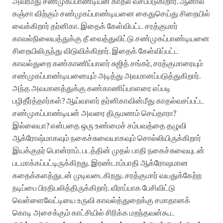
அவர்மீது சண்முகப்பாண்டியன் காதல் வசப்படுகிறார். ஆனால்
கஞ்சா விற்கும் சண்முகப்பாண்டியனை கைதுசெய்து சிறையில்
வைக்கிறார் தர்னிகா. இதைக் கேள்விபட்ட சரத்குமார்
காவல்நிலையத்துக்கு தீ வைத்துவிட்டு சண்முகப்பாண்டியனை
சிறையிலிருந்து விடுவிக்கிறார். இதைக் கேள்விப்பட்ட
காவல்துறை கண்காணிப்பாளர் சுஜித் சங்கர், சரத்குமாரையும்
சண்முகப்பாண்டியனையும் அடித்து அவமானப்படுத்துகிறார்.
அந்த அவமானத்துக்கு கண்காணிப்பாளரை எப்படி
பழிதீர்த்தார்கள்? ஆய்வாளர் தர்னிகாவின்மீது காதல்வசப்பட்ட
சண்முகப்பாண்டியன் அவரை திருமணம் செய்தாரா?
இல்லையா? என்பதை ஒரு உண்மைச் சம்பவத்தை தழுவி
ஆக்ரோஷ்மாகவும் நகைச்சுவையாகவும் சொல்லியிருக்கிறார்
இயக்குநர் பொன்ராம். படத்தின் முதல் பாதி நகைச்சுவையுடன்
படமாக்கப்பட்டிருக்கிறது. இரண்டாம்பாதி ஆக்ரோஷமான
கதைக்களத்துடன் முடிவடைகிறது. சரத்குமார்
வயதுக்கேற்ற
நடிப்பை பிரதிபலித்திருக்கிறார். வீராப்பாக பேசிவிட்டு
வெள்ளைவேட்டியை உருவி காவல்த்துறைக்கு சமாதானக்
கொடி அசைக்கும் காட்சியில் சிரிக்க மறந்தவன்கூட