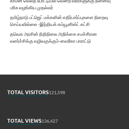
காமன் வெல்த் போட்டியில் வென்ற வீரர்களுக்கு நினைவு
பரிசு வழங்கிய முதல்வர்
தமிழ்நாடு பட்ஜெட் மக்களின் எதிர்பார்ப்புகளை நிறைவு
செய்யவில்லை -இந்தியக் கம்யூனிஸ்ட் கட்சி
தவெக அரசின் நிதிநிலை அறிக்கை சமச்சீரான
வளர்ச்சிக்கு வழிவகுக்கும்-வைகோ பாராட்டு
TOTAL VISITORS
121,598
TOTAL VIEWS
136,427