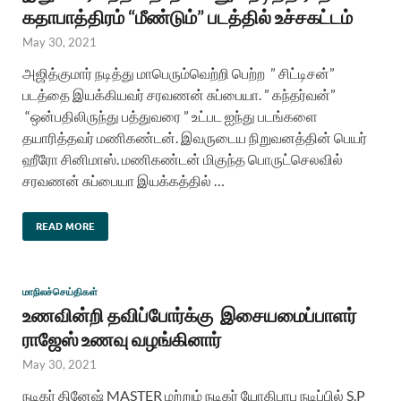
கதாபாத்திரம் “மீண்டும்” படத்தில் உச்சகட்டம்
May 30, 2021
அஜித்குமார் நடித்து மாபெரும்வெற்றி பெற்ற ” சிட்டிசன்”
படத்தை இயக்கியவர் சரவணன் சுப்பையா. ” கந்தர்வன்”
“ஒன்பதிலிருந்து பத்துவரை ” உட்பட ஐந்து படங்களை
தயாரித்தவர் மணிகண்டன். இவருடைய நிறுவனத்தின் பெயர்
ஹீரோ சினிமாஸ். மணிகண்டன் மிகுந்த பொருட்செலவில்
சரவணன் சுப்பையா இயக்கத்தில் …
READ MORE
மாநிலச்செய்திகள்
உணவின்றி தவிப்போர்க்கு இசையமைப்பாளர்
ராஜேஸ் உணவு வழங்கினார்
May 30, 2021
நடிகர் தினேஷ் MASTER மற்றும் நடிகர் யோகிபாபு நடிப்பில் S.P