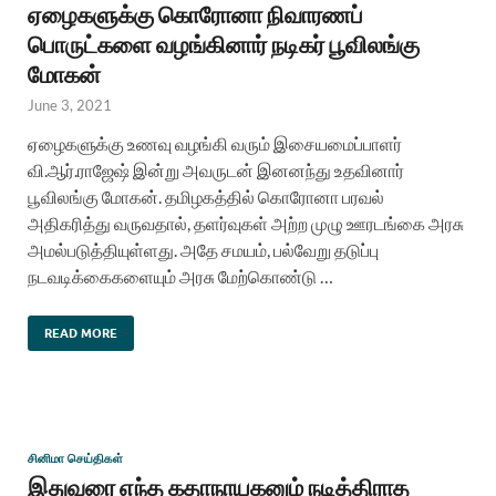
ஏழைகளுக்கு கொரோனா நிவாரணப்
பொருட்களை வழங்கினார் நடிகர் பூவிலங்கு
மோகன்
June 3, 2021
ஏழைகளுக்கு உணவு வழங்கி வரும் இசையமைப்பாளர்
வி.ஆர்.ராஜேஷ் இன்று அவருடன் இனனந்து உதவினார்
பூவிலங்கு மோகன். தமிழகத்தில் கொரோனா பரவல்
அதிகரித்து வருவதால், தளர்வுகள் அற்ற முழு ஊரடங்கை அரசு
அமல்படுத்தியுள்ளது. அதே சமயம், பல்வேறு தடுப்பு
நடவடிக்கைகளையும் அரசு மேற்கொண்டு …
READ MORE
சினிமா செய்திகள்
இதுவரை எந்த கதாநாயகனும் நடித்திராத