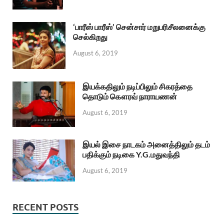
‘பாரீஸ் பாரீஸ்’ சென்சார் மறுபரிசீலனைக்கு
செல்கிறது
August 6, 2019
இயக்கதிலும் நடிப்பிலும் சிகரத்தை
தொடும் கௌரவ் நாராயணன்
August 6, 2019
இயல் இசை நாடகம் அனைத்திலும் தடம்
பதிக்கும் நடிகை Y.G.மதுவந்தி
August 6, 2019
RECENT POSTS