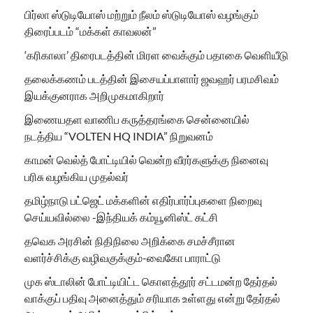
பிர்லா ஸ்டுடியோஸ் மற்றும் நீலம் ஸ்டுடியோஸ் வழங்கும்
திரைப்படம் “மக்கள் காவலன்”
‘கரிகாலா’ திரைபடத்தின் மிரள வைக்கும் பதாகை வெளியீடு
தலைக்கணம் படத்தின் இசையப்பாளார் ஜவஹர் பரமசிவம்
இயக்குனராக அறிமுகமாகிறார்
இணையதள வாணிப கருத்தரங்கை சென்னையில்
நடத்திய “VOLTEN HQ INDIA” நிறுவனம்
காமன் வெல்த் போட்டியில் வென்ற வீரர்களுக்கு நினைவு
பரிசு வழங்கிய முதல்வர்
தமிழ்நாடு பட்ஜெட் மக்களின் எதிர்பார்ப்புகளை நிறைவு
செய்யவில்லை -இந்தியக் கம்யூனிஸ்ட் கட்சி
தவெக அரசின் நிதிநிலை அறிக்கை சமச்சீரான
வளர்ச்சிக்கு வழிவகுக்கும்-வைகோ பாராட்டு
முக ஸ்டாலின் போட்டியிட்ட கொளத்தூர் சட்டமன்ற தேர்தல்
வாக்குப் பதிவு அனைத்தும் சரியாக உள்ளது என்று தேர்தல்