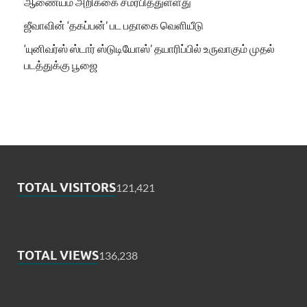
ஆணையம் அறிக்கை சமர்பித்துள்ளது
ஜீவாவின் ‘தகப்பன்’ பட பதாகை வெளியீடு
‘யுனிவர்ஸ் ஸ்டார் ஸ்டுடியோஸ்’ தயாரிப்பில் உருவாகும் முதல்
படத்துக்கு பூஜை
TOTAL VISITORS
121,421
TOTAL VIEWS
136,238