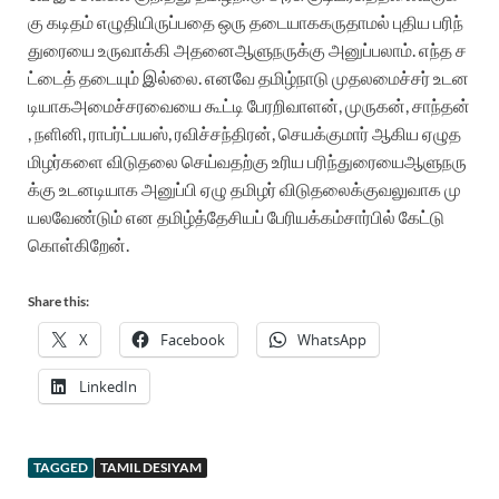
கு
கடிதம்
எழுதியிருப்பதை
ஒரு
தடையாக
கருதாமல்
புதிய
பரிந்
துரையை
உருவாக்கி
அதனை
ஆளுநருக்கு
அனுப்பலாம்
.
எந்த
ச
ட்டைத்
தடையும்
இல்லை
.
எனவே
தமிழ்நாடு
முதலமைச்சர்
உடன
டியாக
அமைச்சரவையை
கூட்டி
பேரறிவாளன்
,
முருகன்
,
சாந்தன்
,
நளினி
,
ராபர்ட்பயஸ்
,
ரவிச்சந்திரன்
,
செயக்குமார்
ஆகிய
ஏழு
த
மிழர்களை
விடுதலை
செய்வதற்கு
உரிய
பரிந்துரையை
ஆளுநரு
க்கு
உடனடியாக
அனுப்பி
ஏழு
தமிழர்
விடுதலைக்கு
வலுவாக
மு
யலவேண்டும்
என
தமிழ்த்தேசியப்
பேரியக்கம்
சார்பில்
கேட்டு
கொள்கிறேன்
.
Share this:
X
Facebook
WhatsApp
LinkedIn
TAGGED
TAMIL DESIYAM