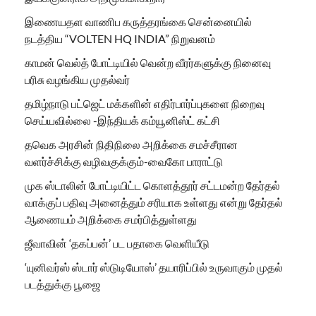
இணையதள வாணிப கருத்தரங்கை சென்னையில்
நடத்திய “VOLTEN HQ INDIA” நிறுவனம்
காமன் வெல்த் போட்டியில் வென்ற வீரர்களுக்கு நினைவு
பரிசு வழங்கிய முதல்வர்
தமிழ்நாடு பட்ஜெட் மக்களின் எதிர்பார்ப்புகளை நிறைவு
செய்யவில்லை -இந்தியக் கம்யூனிஸ்ட் கட்சி
தவெக அரசின் நிதிநிலை அறிக்கை சமச்சீரான
வளர்ச்சிக்கு வழிவகுக்கும்-வைகோ பாராட்டு
முக ஸ்டாலின் போட்டியிட்ட கொளத்தூர் சட்டமன்ற தேர்தல்
வாக்குப் பதிவு அனைத்தும் சரியாக உள்ளது என்று தேர்தல்
ஆணையம் அறிக்கை சமர்பித்துள்ளது
ஜீவாவின் ‘தகப்பன்’ பட பதாகை வெளியீடு
‘யுனிவர்ஸ் ஸ்டார் ஸ்டுடியோஸ்’ தயாரிப்பில் உருவாகும் முதல்
படத்துக்கு பூஜை