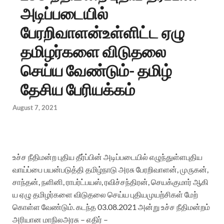
அடிப்படையில்
பேரறிவாளன்உள்ளிட்ட ஏழு
தமிழர்களை விடுதலை
செய்ய வேண்டும்- தமிழ்
தேசிய பேரியக்கம்
August 7, 2021
உச்ச
நீதிமன்ற
புதிய
தீர்ப்பின்
அடிப்படையில்
எழுந்துள்ள
புதிய
வாய்ப்பை
பயன்படுத்தி
தமிழ்நாடு
அரசு
பேரறிவாளன்
,
முருகன்
,
சாந்தன்
,
நளினி
,
ராபர்ட்பயஸ்
,
ரவிச்சந்திரன்
,
செயக்குமார்
ஆகி
ய
ஏழு
தமிழர்களை
விடுதலை
செய்ய
புதிய
முயற்சிகள்
மேற்
கொள்ள
வேண்டும்
.
கடந்த
03.08.2021
அன்று
உச்ச
நீதிமன்றம்
அரியான
மாநில
அரசு
–
எதிர்
–