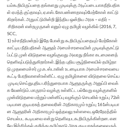
யம்
கூறியிருப்பதை
தங்களது
முடிவுக்கு
அடிப்படையாக
நீதிபதிக
ள்
ஏமந்த்
குப்தாவும்
,
ஏ
.
எஸ்
.
கோபண்ணதாவும்
மேற்கோள்
காட்டு
கிறார்கள்.
அதுமட்டுமின்றி
இந்திய
ஒன்றிய
அரசு
–
எதிர்
–
சிறிகரன்
என்ற
முருகன்
எனும்
ஏழு
தமிழர்
வழக்கில்
(2016, 7,
SCC,
1)
உச்ச
நீதிமன்றம்
இதே
போன்று
கூறியிருப்பதையும்
மேற்கோள்
காட்டிய
நீதிபதிகள்
ஆளுநர்
அமைச்சரவையின்
முடிவுக்கு
கட்டு
ப்பட்டு
முன்
விடுதலை
வழங்குவது
அவரது
நீங்கா
கடமை
எனத்
தெளிவுப்படுத்துகிறார்கள்
.
இந்த
புதிய
சூழ்நிலையில்
தமிழ்நா
டு
முதலமைச்சர்
மு
.
க
.
ஸ்டாலின்
உடனடியாக
அமைச்சரவையை
கூட்டி
பேரறிவாளன்
உள்ளிட்ட
ஏழு
தமிழர்களை
விடுதலை
செய்ய
முடிவு
செய்து
புதிய
பரிந்துரையாக
ஆளுநருக்கு
அனுப்பி
வைக்
க
வேண்டும்
.
மாருராம்
வழக்கு
உள்ளிட்ட
பல்வேறு
வழக்குகளில்
முன்
விடுதலை
மற்றும்
மன்னிப்பு
வழங்கும்
செயலில்
உறுப்பு
72
ன்
படியான
குடியரசுத்
தலைவரின்
அதிகாரமும்
உறுப்பு
161
ன்
படியா
ன
ஆளுநரின்
அதிகாரமும்
ஒத்தவலு
உள்ளவை
,
ஒரே
நேரத்தில்
செயல்பட
கூடியவை
என்று
தெளிவுபட
கூறியிருக்கின்றன
.
என
வே
இச்சிக்கல்
குறித்து
தமிழ்நாடு
அரசு
குடியரசுத்
தலைவருக்