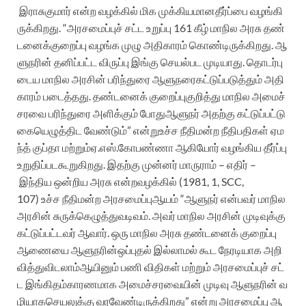
இராசுகுமார்
என்ற
வழக்கில்
மிக
முக்கியமான
தீர்ப்பை
வழங்கி
ருக்கிறது
.
“
அரசமைப்புச்
சட்ட
உறுப்பு
161
கீழ்
மாநில
அரசு
தண்
டனைக்
குறைப்பு
வழங்க
முழு
அதிகாரம்
கொண்டிருக்கிறது
.
ஆ
ளுநரின்
தனிப்பட்ட
விருப்பு
இங்கு
செயல்பட
முடியாது
.
தொடர்பு
டைய
மாநில
அரசின்
பரிந்துரை
ஆளுநரை
கட்டுப்படுத்தும்
அதி
காரம்
படைத்தது
.
தண்டனைக்
குறைப்பு
குறித்து
மாநில
அமைச்
சரவை
பரிந்துரை
அளிக்கும்
போது
ஆளுநர்
அதற்கு
கட்டுப்பட்டு
கையெழுத்திட
வேண்டும்
”
என்று
உச்ச
நீதிமன்ற
நீதிபதிகள்
ஏம
ந்த்
குப்தா
மற்றும்
ஏ
.
எஸ்
.
கோபண்ணா
ஆகியோர்
வழங்கிய
தீர்ப்பு
உறுதிப்பட
கூறுகிறது
.
இதற்கு
முன்னர்
மாருராம்
–
எதிர்
–
இந்திய
ஒன்றிய
அரசு
என்ற
வழக்கில்
(1981, 1, SCC,
107)
உச்ச
நீதிமன்ற
அரசமைப்பு
ஆயம்
“
ஆளுநர்
என்பவர்
மாநில
அரசின்
சுருக்கெழுத்து
வடிவம்
.
அவர்
மாநில
அரசின்
முடிவுக்கு
கட்டுப்பட்டவர்
ஆவார்
.
ஒரு
மாநில
அரசு
தண்டனைக்
குறைப்பு
ஆணையை
ஆளுநரின்
ஒப்புதல்
இல்லாமல்
கூட
நேரடியாக
அறி
வித்துவிடலாம்
ஆயினும்
பணி
விதிகள்
மற்றும்
அரசமைப்புச்
சட்
ட
இங்கிதம்
காரணமாக
அமைச்சரவையின்
முடிவு
ஆளுநரின்
வ
ழியாக
செயலுக்கு
வரவேண்டிருக்கிறது
”
என்று
அரசமைப்பு
ஆ