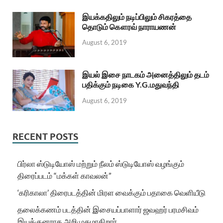
இயக்கதிலும் நடிப்பிலும் சிகரத்தை
தொடும் கௌரவ் நாராயணன்
August 6, 2019
இயல் இசை நாடகம் அனைத்திலும் தடம்
பதிக்கும் நடிகை Y.G.மதுவந்தி
August 6, 2019
RECENT POSTS
பிர்லா ஸ்டுடியோஸ் மற்றும் நீலம் ஸ்டுடியோஸ் வழங்கும்
திரைப்படம் “மக்கள் காவலன்”
‘கரிகாலா’ திரைபடத்தின் மிரள வைக்கும் பதாகை வெளியீடு
தலைக்கணம் படத்தின் இசையப்பாளார் ஜவஹர் பரமசிவம்
இயக்குனராக அறிமுகமாகிறார்