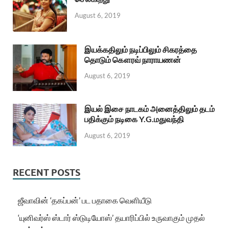
August 6, 2019
இயக்கதிலும் நடிப்பிலும் சிகரத்தை
தொடும் கௌரவ் நாராயணன்
August 6, 2019
இயல் இசை நாடகம் அனைத்திலும் தடம்
பதிக்கும் நடிகை Y.G.மதுவந்தி
August 6, 2019
RECENT POSTS
ஜீவாவின் ‘தகப்பன்’ பட பதாகை வெளியீடு
‘யுனிவர்ஸ் ஸ்டார் ஸ்டுடியோஸ்’ தயாரிப்பில் உருவாகும் முதல்