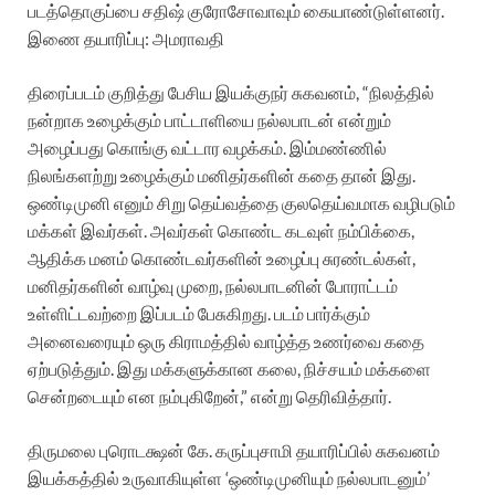
படத்தொகுப்பை சதிஷ் குரோசோவாவும் கையாண்டுள்ளனர்.
இணை தயாரிப்பு: அமராவதி
திரைப்படம் குறித்து பேசிய இயக்குநர் சுகவனம், “நிலத்தில்
நன்றாக உழைக்கும் பாட்டாளியை நல்லபாடன் என்றும்
அழைப்பது கொங்கு வட்டார வழக்கம். இம்மண்ணில்
நிலங்களற்று உழைக்கும் மனிதர்களின் கதை தான் இது.
ஒண்டிமுனி எனும் சிறு தெய்வத்தை குலதெய்வமாக வழிபடும்
மக்கள் இவர்கள். அவர்கள் கொண்ட கடவுள் நம்பிக்கை,
ஆதிக்க மனம் கொண்டவர்களின் உழைப்பு சுரண்டல்கள்,
மனிதர்களின் வாழ்வு முறை, நல்லபாடனின் போராட்டம்
உள்ளிட்டவற்றை இப்படம் பேசுகிறது. படம் பார்க்கும்
அனைவரையும் ஒரு கிராமத்தில் வாழ்த்த உணர்வை கதை
ஏற்படுத்தும். இது மக்களுக்கான கலை, நிச்சயம் மக்களை
சென்றடையும் என நம்புகிறேன்,” என்று தெரிவித்தார்.
திருமலை புரொடக்ஷன் கே. கருப்புசாமி தயாரிப்பில் சுகவனம்
இயக்கத்தில் உருவாகியுள்ள ‘ஒண்டிமுனியும் நல்லபாடனும்’