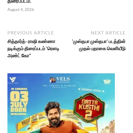
திரைப்படம்.
August 4, 2026
PREVIOUS ARTICLE
NEXT ARTICLE
சித்தார்த்- ராஷி கண்ணா
‘முஸ்தபா முஸ்தபா’ படத்தின்
நடிக்கும் திரைப்படம் ‘ரெளடி
முதல் பதாகை வெளியீடு
அண்ட் கோ”