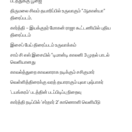
படத்துக்கு பூஜை
திருமலை சிவம் தயாரிப்பில் உருவாகும் “ஆகான்யா”
திரைப்படம்.
கார்த்தி – இயக்குநர் மோகன் ராஜா கூட்டணியில் புதிய
திரைப்படம்
இசைப் பேய் திரைப்படம் உருவாக்கம்
சாம் சி எஸ் இசையில் “டிமான்டி காலனி 3 முதல் பாடல்
வெளியானது
காவல்த்துறை காவலாராக நடிக்கும் சசிகுமார்
வெள்ளித்திரைக்கு வரத் தயாராகும் யுவா புஷ்பாகர்
‘டயங்கரம்’ படத்தின் படப்பிடிப்பு நிறைவு
கார்த்தி நடிப்பில் ‘சர்தார் 2’ காணொளி வெளியீடு