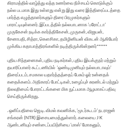
கிராமத்தில் வாழ்த்து வந்த உணர்வை நிச்சயம் கொடுக்கும்
நல்ல படமாக இது உள்ளது என்று இது வரை இத்திரைப்படத்தை
பார்த்த எழுத்தாளர்களும் திரை பிரமுகர்களும்
பாராட்டியுள்ளனர்.
இப்படத்தில் நல்லபாடனாக ‘பரோட்டா’
முருகேசன் நடிக்க கார்த்திகேசன், முருகன், விஜயன்,
சேனாபதி, சித்ரா, கெளசிகா, தமிழினியன் விகடன் ஆகியோர்
முக்கிய கதாபாத்திரங்களில் நடித்திருக்கின்றனர்******
புதிய சிந்தனைகள், புதிய நடிகர்கள், புதிய இயக்குநர் மற்றும்
தயாரிப்பாளர் கூட்டணியில்
‘ஒண்டிமுனியும் நல்லபாடாவும்’
திரைப்படம், சமகால யதார்த்தத்தைப் பேசும் ஓர் உன்னதக்
கதைக்களம். அதிகாரப் போட்டிகள், உழைப்புச் சுரண்டல் மற்றும்
நிலவுரிமைப் போராட்டங்களை மிக நுட்பமாக ஆழமாகப் பதிவு
செய்திருக்கிறது.
. ஒளிப்பதிவை ஜெ.டி. விமல் கவனிக்க, ‘மூடர்கூடம்’ நடராஜன்
சங்கரன் (NTR) இசையமைத்துள்ளார். கலையை J K
ஆண்டனியும் சண்டைப்பயிற்சியை ‘மாஸ்’ மோகனும்,