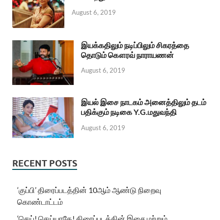
August 6, 2019
இயக்கதிலும் நடிப்பிலும் சிகரத்தை
தொடும் கௌரவ் நாராயணன்
August 6, 2019
இயல் இசை நாடகம் அனைத்திலும் தடம்
பதிக்கும் நடிகை Y.G.மதுவந்தி
August 6, 2019
RECENT POSTS
‘குப்பி’ திரைப்படத்தின் 10ஆம் ஆண்டு நிறைவு
கொண்டாட்டம்
‘செய்! செய்யாதே! திரைப்படத்தின் இசை மற்றும்