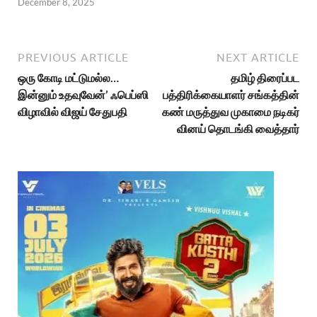
December 8, 2025
PREVIOUS ARTICLE
NEXT ARTICLE
ஒரு கோடி மட்டுமல்ல…
தமிழ் திரைப்பட
இன்னும் உதவுவேன்’ ஃபெப்ஸி
பத்திரிக்கையாளர் சங்கத்தின்
விழாவில் விஜய் சேதுபதி
கண் மருத்துவ முகாமை நடிகர்
வினய் தொடங்கி வைத்தார்