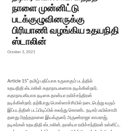
நாளை முன்னிட்டு
படக்குழுவினருக்கு
பிரியாணி வழங்கிய உதயநிதி
ஸ்டாலின்
October 3, 2021
Article 15″ தமிழ் பதிப்பாக உருவாகும் படத்தில்
உதயநிதி ஸ்டாலின் கதாநாயகனாக நடிக்கின்றார்.
கதாநாயகியாக நடிகை தான்யா ரவிச்சந்திரன்
நடிக்கின்றார். தற்போது பொள்ளாச்சியில் நடைபெற்று வரும்
இப்படத்தின் படப்பிடிப்பில் கலந்து கொண்ட நடிகர் மயில்சாமி
தனது பிறந்தநாளை இயக்குனர் அருண்ராஜா காமராஜ்,
நடிகர்கள் உதயநிதி ஸ்டாலின், தான்யா ரவிச்சந்திரன் உள்ளிட்ட