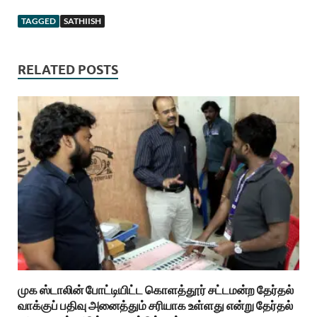
TAGGED
SATHIISH
RELATED POSTS
முக ஸ்டாலின் போட்டியிட்ட கொளத்தூர் சட்டமன்ற தேர்தல்
வாக்குப் பதிவு அனைத்தும் சரியாக உள்ளது என்று தேர்தல்