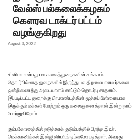
வேல்ஸ் பல்கலைக்கழகம்
கௌரவ டாக்டர் பட்டம்
வழங்குகிறது
August 3, 2022
சினிமா என்பது பல கலைத்துறைகளின் சங்கமம்.
தொடர்பில்லாத துறைகளில் இருந்து பல திறமையானவர்களை
ஒன்றிணைத்து அடையாளம் காட்டும் தொடர்பு சாதனம்.
இப்படிப்பட்ட துறைக்கு பிரமாண்டத்தின் மூத்தப் பிள்ளையாக
இருக்கும் மக்கள் போற்றும் ஒரு கலைஞனைத்தான் இன்று நாம்
போற்றுகிறோம்.
கும்பகோணத்தில் நடுத்தரக் குடும்பத்தில் பிறந்த இவர்,
மெக்கானிக்கல் இன்ஜினியரிங் டிப்ளமோ படித்தார். அவரது