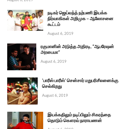
நடிகர் ஜெய்வந்த் நற்பணி இயக்க
நிர்வாகிகள் அறிமுக – ஆலோசனை
கூட்டம்
August 6, 2019
ரகுமானின் அடுத்த அதிரடி, “ஆபரேஷன்
அரபைமா”
August 6, 2019
‘பாரீஸ் பாரீஸ்’ சென்சார் மறுபரிசீலனைக்கு
செல்கிறது
August 6, 2019
இயக்கதிலும் நடிப்பிலும் சிகரத்தை
தொடும் கௌரவ் நாராயணன்