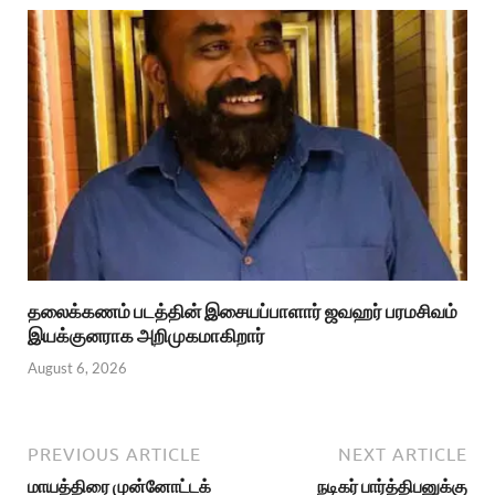
தலைக்கணம் படத்தின் இசையப்பாளார் ஜவஹர் பரமசிவம்
இயக்குனராக அறிமுகமாகிறார்
August 6, 2026
PREVIOUS ARTICLE
NEXT ARTICLE
மாயத்திரை முன்னோட்டக்
நடிகர் பார்த்திபனுக்கு