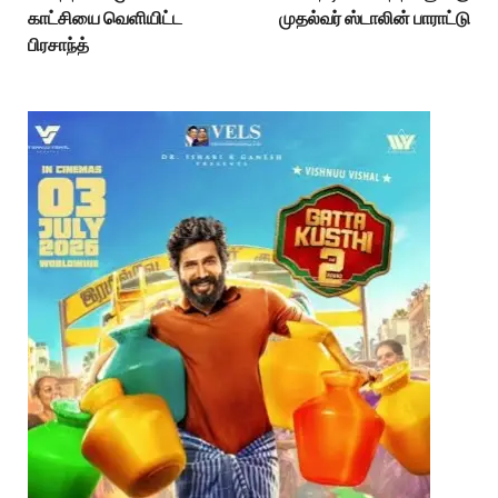
காட்சியை வெளியிட்ட
முதல்வர் ஸ்டாலின் பாராட்டு
பிரசாந்த்