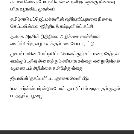
காமன் வெல்த் போட்டியில் வென்ற வீரர்களுக்கு நினைவு
பரிசு வழங்கிய முதல்வர்
தமிழ்நாடு பட்ஜெட் மக்களின் எதிர்பார்ப்புகளை நிறைவு
செய்யவில்லை -இந்தியக் கம்யூனிஸ்ட் கட்சி
தவெக அரசின் நிதிநிலை அறிக்கை சமச்சீரான
வளர்ச்சிக்கு வழிவகுக்கும்-வைகோ பாராட்டு
முக ஸ்டாலின் போட்டியிட்ட கொளத்தூர் சட்டமன்ற தேர்தல்
வாக்குப் பதிவு அனைத்தும் சரியாக உள்ளது என்று தேர்தல்
ஆணையம் அறிக்கை சமர்பித்துள்ளது
ஜீவாவின் ‘தகப்பன்’ பட பதாகை வெளியீடு
‘யுனிவர்ஸ் ஸ்டார் ஸ்டுடியோஸ்’ தயாரிப்பில் உருவாகும் முதல்
படத்துக்கு பூஜை