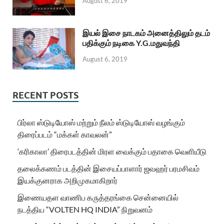
August 6, 2019
இயல் இசை நாடகம் அனைத்திலும் தடம்
பதிக்கும் நடிகை Y.G.மதுவந்தி
August 6, 2019
RECENT POSTS
பிர்லா ஸ்டுடியோஸ் மற்றும் நீலம் ஸ்டுடியோஸ் வழங்கும்
திரைப்படம் “மக்கள் காவலன்”
‘கரிகாலா’ திரைபடத்தின் மிரள வைக்கும் பதாகை வெளியீடு
தலைக்கணம் படத்தின் இசையப்பாளார் ஜவஹர் பரமசிவம்
இயக்குனராக அறிமுகமாகிறார்
இணையதள வாணிப கருத்தரங்கை சென்னையில்
நடத்திய “VOLTEN HQ INDIA” நிறுவனம்