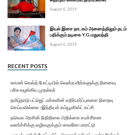
August 6, 2019
இயல் இசை நாடகம் அனைத்திலும் தடம்
பதிக்கும் நடிகை Y.G.மதுவந்தி
August 6, 2019
RECENT POSTS
காமன் வெல்த் போட்டியில் வென்ற வீரர்களுக்கு நினைவு
பரிசு வழங்கிய முதல்வர்
தமிழ்நாடு பட்ஜெட் மக்களின் எதிர்பார்ப்புகளை நிறைவு
செய்யவில்லை -இந்தியக் கம்யூனிஸ்ட் கட்சி
தவெக அரசின் நிதிநிலை அறிக்கை சமச்சீரான
வளர்ச்சிக்கு வழிவகுக்கும்-வைகோ பாராட்டு
முக ஸ்டாலின் போட்டியிட்ட கொளத்தூர் சட்டமன்ற தேர்தல்