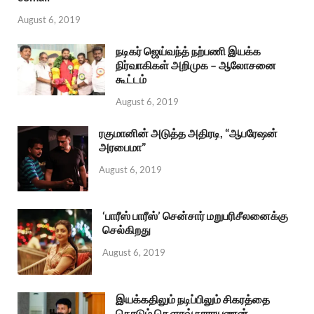
August 6, 2019
நடிகர் ஜெய்வந்த் நற்பணி இயக்க
நிர்வாகிகள் அறிமுக – ஆலோசனை
கூட்டம்
August 6, 2019
ரகுமானின் அடுத்த அதிரடி, “ஆபரேஷன்
அரபைமா”
August 6, 2019
‘பாரீஸ் பாரீஸ்’ சென்சார் மறுபரிசீலனைக்கு
செல்கிறது
August 6, 2019
இயக்கதிலும் நடிப்பிலும் சிகரத்தை
தொடும் கௌரவ் நாராயணன்