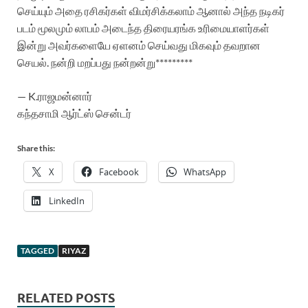
செய்யும் அதை ரசிகர்கள் விமர்சிக்கலாம் ஆனால் அந்த நடிகர்
படம் மூலமும் லாபம் அடைந்த திரையரங்க உரிமையாளர்கள்
இன்று அவர்களையே ஏளனம் செய்வது மிகவும் தவறான
செயல்.
நன்றி மறப்பது நன்றன்று*********
— K.ராஜமன்னார்
கந்தசாமி ஆர்ட்ஸ் சென்டர்
Share this:
X
Facebook
WhatsApp
LinkedIn
TAGGED
RIYAZ
RELATED POSTS