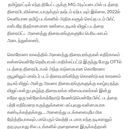
தமிழ்நாட்டில் எந்த தியேட்டருக்கு MG அடிப்படையில் படத்தை
திரையிடவில்லை, யாருக்கும் நஷ்டம் ஏற்படவும் இல்லை, 2022ல்
வெளியான தமிழ் படங்களில் அதிக வசூல் செய்த படம் பீஸ்ட்
என்பதே நிதர்சனமான உண்மை,
நடிகர் விஜய் படத்தை
திரையிட்ட அனைத்து திரையரங்குகளுமே பெரிய லாபம்
அடைந்துள்ளனர்,
கொரோனா காலத்தில் அனைத்து திரையரங்குகள் எதிர்காலம்
என்னவென்றே தெரியாமல் பாதிக்கப்பட்டு இருந்து போது OTTல்
படத்தை திரையிடாமல் அந்த கடுமையான கொரோனா
சூழலிலும் மாஸ்டர் படம் திரையரங்கிற்கு கொண்டு வர காரணம்
நடிகர் விஜய் அன்று அவரை திரையரங்குகளுக்கு வாழ்வு தந்த
விஜய் என்று புகழ்ந்த திரையரங்க உரிமையாளர்கள் இன்று
எதோ ஒரு உள்நோக்கத்தோடு வேண்டுமென்றே பீஸ்ட் படத்தை
பற்றி எதிர்மறை கருத்துக்களை பரப்புவது வன்மையாக
கண்டிக்கத்தக்கது… அனைத்து படங்களையுமே மிக
நேர்த்தியாகவும், மாபெரும் வெற்றி படமாக எந்த நடிகராலும்
தரமுடியாது சில படங்களில் குறைகளை இருக்கத்தான்