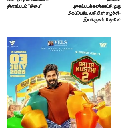
திரைப்படம் “ஸ்பை”
புகைப்படக்கண்காட்சி:ஒரு
மிகப்பெரிய வலியின் எழுச்சி-
இயக்குனர் மிஷ்கின்