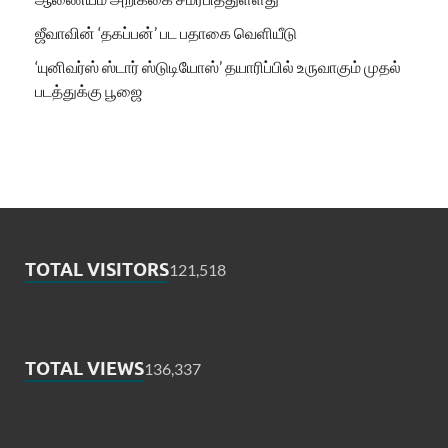
ஜீவாவின் ‘தகப்பன்’ பட பதாகை வெளியீடு
‘யுனிவர்ஸ் ஸ்டார் ஸ்டுடியோஸ்’ தயாரிப்பில் உருவாகும் முதல்
படத்துக்கு பூஜை
TOTAL VISITORS
121,518
TOTAL VIEWS
136,337