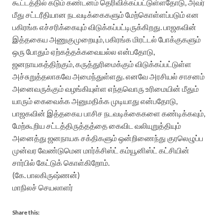
கூட்டத்தில் கடும் கண்டனம் தெரிவிக்கப்பட்டுள்ளதோடு, அவர்
மீது சட்டரீதியான நடவடிக்கைகளும் மேற்கொள்ளப்படும் என
பகிரங்க எச்சரிக்கையும் விடுக்கப்பட்டிருக்கிறது. பாஜகவின்
இத்தகைய அணுகுமுறையும், பகிரங்க மிரட்டல் போக்குகளும்
ஒரு போதும் ஏற்கத்தக்கவையல்ல என்பதோடு,
ஜனநாயகத்திற்கும், கருத்துரிமைக்கும் விடுக்கப்பட்டுள்ள
அச்சுறுத்தலாகவே அமைந்துள்ளது. எனவே அரசியல் சாசனம்
அனைவருக்கும் வழங்கியுள்ள எந்தவொரு உரிமையின் மீதும்
யாரும் கைவைக்க அனுமதிக்க முடியாது என்பதோடு,
பாஜகவின் இத்தகைய பாசிச நடவடிக்கைகளை கண்டிக்கவும்,
மேற்கூறிய சட்டத்திருத்தத்தை கைவிட வலியுறுத்தியும்
அனைத்து ஜனநாயக சக்திகளும் ஒன்றிணைந்து குரலெழுப்ப
முன்வர வேண்டுமென மார்க்சிஸ்ட் கம்யூனிஸ்ட் கட்சியின்
சார்பில் கேட்டுக் கொள்கிறோம்.
(கே. பாலகிருஷ்ணன்)
மாநிலச் செயலாளர்
Share this: