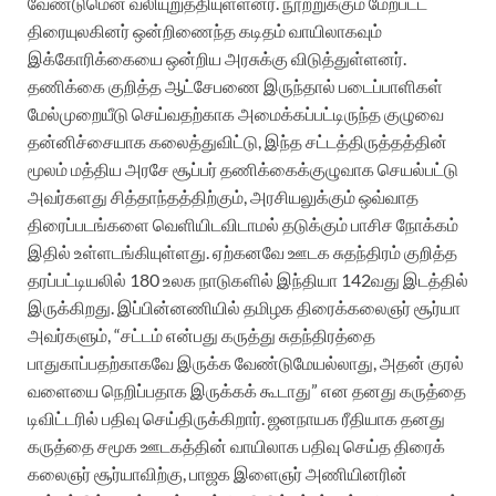
வேண்டுமென வலியுறுத்தியுள்ளனர். நூற்றுக்கும் மேற்பட்ட
திரையுலகினர் ஒன்றிணைந்த கடிதம் வாயிலாகவும்
இக்கோரிக்கையை ஒன்றிய அரசுக்கு விடுத்துள்ளனர்.
தணிக்கை குறித்த ஆட்சேபணை இருந்தால் படைப்பாளிகள்
மேல்முறையீடு செய்வதற்காக அமைக்கப்பட்டிருந்த குழுவை
தன்னிச்சையாக கலைத்துவிட்டு, இந்த சட்டத்திருத்தத்தின்
மூலம் மத்திய அரசே சூப்பர் தணிக்கைக்குழுவாக செயல்பட்டு
அவர்களது சித்தாந்தத்திற்கும், அரசியலுக்கும் ஒவ்வாத
திரைப்படங்களை வெளியிடவிடாமல் தடுக்கும் பாசிச நோக்கம்
இதில் உள்ளடங்கியுள்ளது. ஏற்கனவே ஊடக சுதந்திரம் குறித்த
தரப்பட்டியலில் 180 உலக நாடுகளில் இந்தியா 142வது இடத்தில்
இருக்கிறது. இப்பின்னணியில் தமிழக திரைக்கலைஞர் சூர்யா
அவர்களும், “சட்டம் என்பது கருத்து சுதந்திரத்தை
பாதுகாப்பதற்காகவே இருக்க வேண்டுமேயல்லாது, அதன் குரல்
வளையை நெறிப்பதாக இருக்கக் கூடாது” என தனது கருத்தை
டிவிட்டரில் பதிவு செய்திருக்கிறார். ஜனநாயக ரீதியாக தனது
கருத்தை சமூக ஊடகத்தின் வாயிலாக பதிவு செய்த திரைக்
கலைஞர் சூர்யாவிற்கு, பாஜக இளைஞர் அணியினரின்