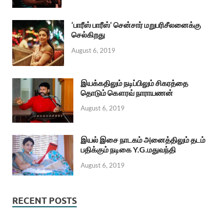
‘பாரீஸ் பாரீஸ்’ சென்சார் மறுபரிசீலனைக்கு
செல்கிறது
August 6, 2019
இயக்கதிலும் நடிப்பிலும் சிகரத்தை
தொடும் கௌரவ் நாராயணன்
August 6, 2019
இயல் இசை நாடகம் அனைத்திலும் தடம்
பதிக்கும் நடிகை Y.G.மதுவந்தி
August 6, 2019
RECENT POSTS