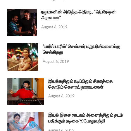
ரகுமானின் அடுத்த அதிரடி, “ஆபரேஷன்
அரபைமா”
August 6, 2019
‘பாரீஸ் பாரீஸ்’ சென்சார் மறுபரிசீலனைக்கு
செல்கிறது
August 6, 2019
இயக்கதிலும் நடிப்பிலும் சிகரத்தை
தொடும் கௌரவ் நாராயணன்
August 6, 2019
இயல் இசை நாடகம் அனைத்திலும் தடம்
பதிக்கும் நடிகை Y.G.மதுவந்தி
August 6, 2019