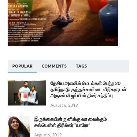
POPULAR
COMMENTS
TAGS
தேசிய அளவில் மெடல்கள் பெற்ற 20
தமிழ்நாடு குத்துச்சண்டை வீரர்களுடன்
அருண் விஜய்யின் திடீர் சந்திப்பு
August 6, 2019
இருக்கையின் நுனிக்கு வர வைக்கும்
சஸ்பென்ஸ் திரில்லர் “யாரோ”
August 6, 2019