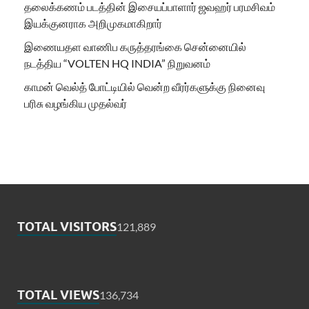
தலைக்கணம் படத்தின் இசையப்பாளார் ஜவஹர் பரமசிவம்
இயக்குனராக அறிமுகமாகிறார்
இணையதள வாணிப கருத்தரங்கை சென்னையில்
நடத்திய “VOLTEN HQ INDIA” நிறுவனம்
காமன் வெல்த் போட்டியில் வென்ற வீரர்களுக்கு நினைவு
பரிசு வழங்கிய முதல்வர்
TOTAL VISITORS
121,889
TOTAL VIEWS
136,734