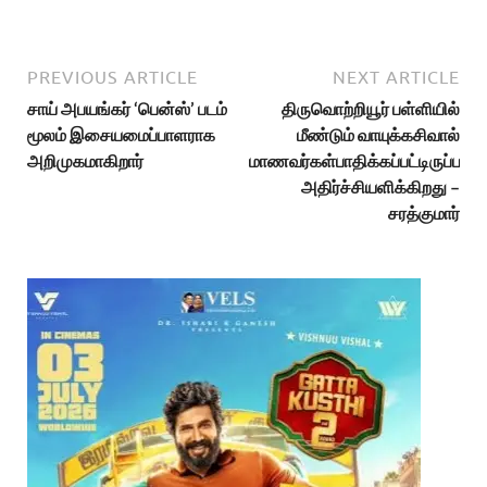
PREVIOUS ARTICLE
NEXT ARTICLE
சாய் அபயங்கர் ‘பென்ஸ்’ படம்
திருவொற்றியூர் பள்ளியில்
மூலம் இசையமைப்பாளராக
மீண்டும் வாயுக்கசிவால்
அறிமுகமாகிறார்
மாணவர்கள்பாதிக்கப்பட்டிருப்பது
அதிர்ச்சியளிக்கிறது –
சரத்குமார்