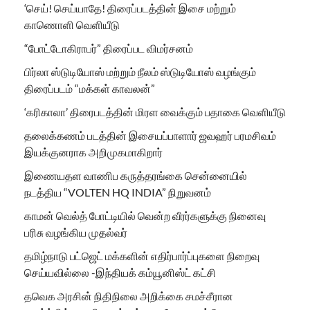
‘செய்! செய்யாதே! திரைப்படத்தின் இசை மற்றும்
காணொளி வெளியீடு
“போட்டோகிராபர்” திரைப்பட விமர்சனம்
பிர்லா ஸ்டுடியோஸ் மற்றும் நீலம் ஸ்டுடியோஸ் வழங்கும்
திரைப்படம் “மக்கள் காவலன்”
‘கரிகாலா’ திரைபடத்தின் மிரள வைக்கும் பதாகை வெளியீடு
தலைக்கணம் படத்தின் இசையப்பாளார் ஜவஹர் பரமசிவம்
இயக்குனராக அறிமுகமாகிறார்
இணையதள வாணிப கருத்தரங்கை சென்னையில்
நடத்திய “VOLTEN HQ INDIA” நிறுவனம்
காமன் வெல்த் போட்டியில் வென்ற வீரர்களுக்கு நினைவு
பரிசு வழங்கிய முதல்வர்
தமிழ்நாடு பட்ஜெட் மக்களின் எதிர்பார்ப்புகளை நிறைவு
செய்யவில்லை -இந்தியக் கம்யூனிஸ்ட் கட்சி
தவெக அரசின் நிதிநிலை அறிக்கை சமச்சீரான