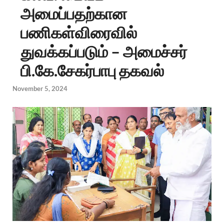
அமைப்பதற்கான
பணிகள்விரைவில்
துவக்கப்படும் – அமைச்சர்
பி.கே.சேகர்பாபு தகவல்
November 5, 2024