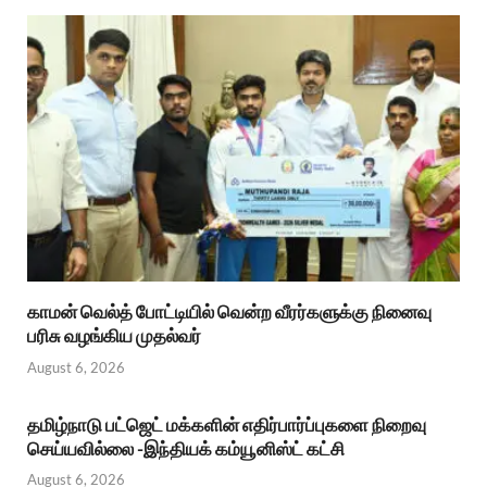
காமன் வெல்த் போட்டியில் வென்ற வீரர்களுக்கு நினைவு
பரிசு வழங்கிய முதல்வர்
August 6, 2026
தமிழ்நாடு பட்ஜெட் மக்களின் எதிர்பார்ப்புகளை நிறைவு
செய்யவில்லை -இந்தியக் கம்யூனிஸ்ட் கட்சி
August 6, 2026