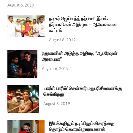
August 6, 2019
நடிகர் ஜெய்வந்த் நற்பணி இயக்க
நிர்வாகிகள் அறிமுக – ஆலோசனை
கூட்டம்
August 6, 2019
ரகுமானின் அடுத்த அதிரடி, “ஆபரேஷன்
அரபைமா”
August 6, 2019
‘பாரீஸ் பாரீஸ்’ சென்சார் மறுபரிசீலனைக்கு
செல்கிறது
August 6, 2019
இயக்கதிலும் நடிப்பிலும் சிகரத்தை
தொடும் கௌரவ் நாராயணன்