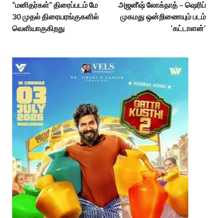
“மனிதர்கள்” திரைப்படம் மே
அஜனீஷ் லோக்நாத் – ஷெரிப்
30 முதல் திரையரங்குகளில்
முகமது ஒன்றிணையும் படம்
வெளியாகுகிறது
‘கட்டாளன்’