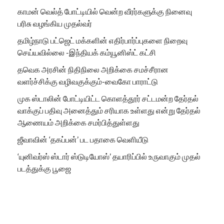
காமன் வெல்த் போட்டியில் வென்ற வீரர்களுக்கு நினைவு
பரிசு வழங்கிய முதல்வர்
தமிழ்நாடு பட்ஜெட் மக்களின் எதிர்பார்ப்புகளை நிறைவு
செய்யவில்லை -இந்தியக் கம்யூனிஸ்ட் கட்சி
தவெக அரசின் நிதிநிலை அறிக்கை சமச்சீரான
வளர்ச்சிக்கு வழிவகுக்கும்-வைகோ பாராட்டு
முக ஸ்டாலின் போட்டியிட்ட கொளத்தூர் சட்டமன்ற தேர்தல்
வாக்குப் பதிவு அனைத்தும் சரியாக உள்ளது என்று தேர்தல்
ஆணையம் அறிக்கை சமர்பித்துள்ளது
ஜீவாவின் ‘தகப்பன்’ பட பதாகை வெளியீடு
‘யுனிவர்ஸ் ஸ்டார் ஸ்டுடியோஸ்’ தயாரிப்பில் உருவாகும் முதல்
படத்துக்கு பூஜை