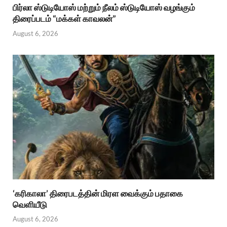
பிர்லா ஸ்டுடியோஸ் மற்றும் நீலம் ஸ்டுடியோஸ் வழங்கும்
திரைப்படம் “மக்கள் காவலன்”
August 6, 2026
‘கரிகாலா’ திரைபடத்தின் மிரள வைக்கும் பதாகை
வெளியீடு
August 6, 2026