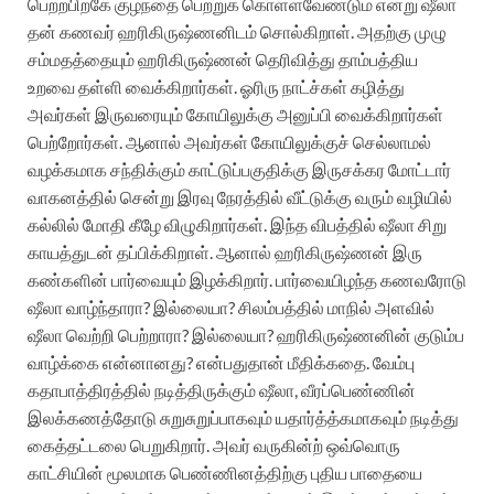
பெற்றபிறகே குழந்தை பெற்றுக் கொள்ளவேண்டும் என்று ஷீலா
தன் கணவர் ஹரிகிருஷ்ணனிடம் சொல்கிறாள். அதற்கு முழு
சம்மதத்தையும் ஹரிகிருஷ்ணன் தெரிவித்து தாம்பத்திய
உறவை தள்ளி வைக்கிறார்கள். ஓரிரு நாட்ச்கள் கழித்து
அவர்கள் இருவரையும் கோயிலுக்கு அனுப்பி வைக்கிறார்கள்
பெற்றோர்கள். ஆனால் அவர்கள் கோயிலுக்குச் செல்லாமல்
வழக்கமாக சந்திக்கும் காட்டுப்பகுதிக்கு இருசக்கர மோட்டார்
வாகனத்தில் சென்று இரவு நேரத்தில் வீட்டுக்கு வரும் வழியில்
கல்லில் மோதி கீழே விழுகிறார்கள். இந்த விபத்தில் ஷீலா சிறு
காயத்துடன் தப்பிக்கிறாள். ஆனால் ஹரிகிருஷ்ணன் இரு
கண்களின் பார்வையும் இழக்கிறார். பார்வையிழந்த கணவரோடு
ஷீலா வாழ்ந்தாரா? இல்லையா? சிலம்பத்தில் மாநில் அளவில்
ஷீலா வெற்றி பெற்றாரா? இல்லையா? ஹரிகிருஷ்ணனின் குடும்ப
வாழ்க்கை என்னானது? என்பதுதான் மீதிக்கதை. வேம்பு
கதாபாத்திரத்தில் நடித்திருக்கும் ஷீலா, வீரப்பெண்ணின்
இலக்கணத்தோடு சுறுசுறுப்பாகவும் யதார்த்த்கமாகவும் நடித்து
கைத்தட்டலை பெறுகிறார். அவர் வருகின்ற் ஒவ்வொரு
காட்சியின் மூலமாக பெண்ணினத்திற்கு புதிய பாதையை