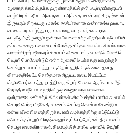
படம் “வேம்பு”. பெண்களுக்கு முக்கியத்துவம் கொடுக்காத
ஆணாதிக்கம் மிகுந்த ஒரு கிராமத்தில் தன் பெற்றோர்களுடன்
வாழ்கிறாள். ஷீலா. அவளுடைய அத்தை மகன் ஹரிகிருஷ்ணன்.
இருவரும் சிறுவயது முதலே நண்பர்களாக ஒன்றாகவே ஓடியாடி
விளையாடி வாழ்ந்து பருவ வயதை எட்டியவர்கள். பருவ
வயதிலும் இருவரும் ஒன்றாகவெ ஊர் சுற்றுகிறார்கள். ஷீலாவின்
தந்தை, தனது மகளை முற்போக்கு சிந்தனையுள்ள பெண்ணாக
வளர்க்கிறார். ஷீலாவும் சிலம்பம் விளையாட்டில் மாநில் அளவில்
வெற்றி பெறவேண்டும் என்ற ஆசையில் பக்கத்து ஊருக்குச்
சென்று சிலம்பம் கற்று வருகிறார். ஹரிகிருஷ்ணன் தனது
கிராமத்திலேயே சொந்தமாக நிழற்பட கடை (போட்டோ
ஸ்டுடியோ) வைத்து நடத்தி வருகிறார். வேலை நேரம்போக மீதி
நேரத்தில் ஷீலாவும் ஹரிகிருஷ்ணனும் காதலர்களாக
ஒன்றாகவே ஊர் சுற்றி திரிவார்கள். சிலம்பத்தில் மாநில அளவில்
வெற்றி பெற்ற பிறகே திருமணம் செய்து கொள்ள வேண்டும்
என்று ஷீலா நினைத்திருக்க, ஊர் வழக்கத்திற்கு கட்டுப்பட்டு
ஷீலாவுக்கும் ஹரிகிருஷ்ணனுக்கும் பெற்றோர்கள் திருமணம்
செய்து வைக்கிறார்கள். சிலம்பத்தில் மாநில அளவில் வெற்றி