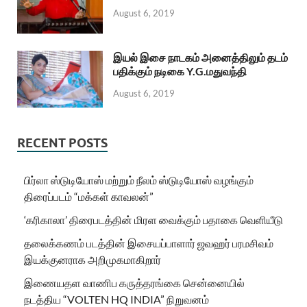
August 6, 2019
இயல் இசை நாடகம் அனைத்திலும் தடம்
பதிக்கும் நடிகை Y.G.மதுவந்தி
August 6, 2019
RECENT POSTS
பிர்லா ஸ்டுடியோஸ் மற்றும் நீலம் ஸ்டுடியோஸ் வழங்கும்
திரைப்படம் “மக்கள் காவலன்”
‘கரிகாலா’ திரைபடத்தின் மிரள வைக்கும் பதாகை வெளியீடு
தலைக்கணம் படத்தின் இசையப்பாளார் ஜவஹர் பரமசிவம்
இயக்குனராக அறிமுகமாகிறார்
இணையதள வாணிப கருத்தரங்கை சென்னையில்
நடத்திய “VOLTEN HQ INDIA” நிறுவனம்