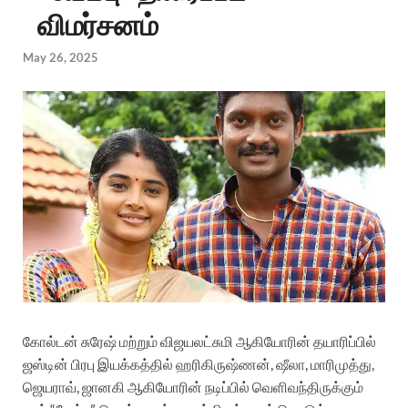
விமர்சனம்
May 26, 2025
கோல்டன் சுரேஷ் மற்றும் விஜயலட்சுமி ஆகியோரின் தயாரிப்பில்
ஜஸ்டின் பிரபு இயக்கத்தில் ஹரிகிருஷ்ணன், ஷீலா, மாரிமுத்து,
ஜெயராவ், ஜானகி ஆகியோரின் நடிப்பில்
வெளிவந்திருக்கும்