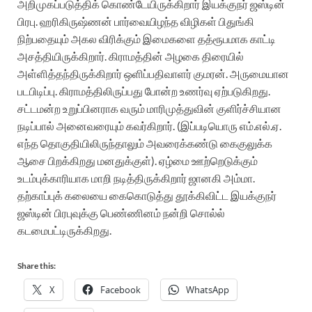
அறிமுகப்படுத்திக் கொண்டேயிருக்கிறார் இயக்குநர் ஜஸ்டின்
பிரபு. ஹரிகிருஷ்ணன் பார்வையிழந்த விழிகள் பிதுங்கி
நிற்பதையும் அகல விரிக்கும் இமைகளை தத்ரூபமாக காட்டி
அசத்தியிருக்கிறார். கிராமத்தின் அழகை திரையில்
அள்ளித்தந்திருக்கிறார் ஒளிப்பதிவாளர் குமரன். அருமையான
படபிடிப்பு. கிராமத்திலிருப்பது போன்ற உணர்வு ஏற்படுகிறது.
சட்டமன்ற உறுப்பினராக வரும் மாரிமுத்துவின் குளிர்ச்சியான
நடிப்பால் அனைவரையும் கவர்கிறார். (இப்படியொரு எம்.எல்.ஏ.
எந்த தொகுதியிலிருந்தாலும் அவரைக்கண்டு கைகுலுக்க
ஆசை பிறக்கிறது மனதுக்குள்). ஏழ்மை ஊற்றெடுக்கும்
உடம்புக்காரியாக மாறி நடித்திருக்கிறார் ஜானகி அம்மா.
தற்காப்புக் கலையை கைகொடுத்து தூக்கிவிட்ட இயக்குநர்
ஜஸ்டின் பிரபுவுக்கு பெண்ணினம் நன்றி சொல்ல்
கடமைபட்டிருக்கிறது.
Share this:
X
Facebook
WhatsApp