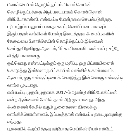
பிளாக்செயின் தொழில்நுட்பம். பிளாக்செயின்
தொழில்நுட்பத்தை அடிப்படையாகக் கொண்டுதான்
கிரிப்டோகரன்ஸி, என்எஃப்டி போன்றவை செயல்படுகிறது.
பரிமாற்றம் பாதுகாப்பானதாகவும், வெளிப்படையாகவும்
இருப்பதால் வங்கிகள் போன்ற இடைத்தரக அமைப்புகளின்
தேவையை பிளாக்செயின் தொழில்நுட்பம் இல்லாமல்
செய்துவிடுகிறது. ஆனால், பிட்காயினைவிட என்எஃப்டி சற்றே
வித்தியாசமானது.
ஒவ்வொரு என்எஃப்டிக்கும் ஒரு மதிப்பு. ஒரு பிட்காயினைக்
கொடுத்து இன்னொரு பிட்காயின் வாங்கிக் கொள்ளலாம்.
ஆனால், ஒரு என்எஃப்டியைக் கொடுத்து இன்னொரு என்எஃப்டி
வாங்க முடியாது.
என்எஃப்டி முதன்முதலாக 2017-ம் ஆண்டு கிரிப்டோகிட்டீஸ்
என்ற ஆன்லைன் கேமில் தான் அறிமுகமானது. அந்த
ஆன்லைன் கேமில் வரும் பூனைகளை விலைக்கு
வாங்கிக்கொள்ளலாம். இப்படித்தான் என்எஃப்டி நடைமுறைக்கு
வந்தது.
பூனையில் ஆரம்பித்தது தற்போது மெய்நிகர் ரியல் எஸ்டேட்