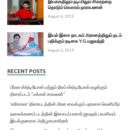
இயக்கதிலும் நடிப்பிலும் சிகரத்தை
தொடும் கௌரவ் நாராயணன்
August 6, 2019
இயல் இசை நாடகம் அனைத்திலும் தடம்
பதிக்கும் நடிகை Y.G.மதுவந்தி
August 6, 2019
RECENT POSTS
பிர்லா ஸ்டுடியோஸ் மற்றும் நீலம் ஸ்டுடியோஸ் வழங்கும்
திரைப்படம் “மக்கள் காவலன்”
‘கரிகாலா’ திரைபடத்தின் மிரள வைக்கும் பதாகை வெளியீடு
தலைக்கணம் படத்தின் இசையப்பாளார் ஜவஹர் பரமசிவம்
இயக்குனராக அறிமுகமாகிறார்