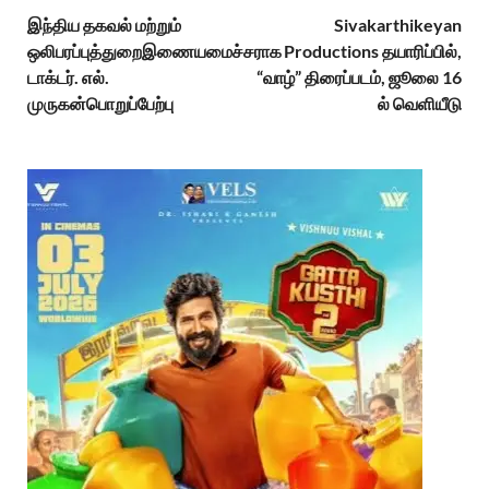
இந்திய தகவல் மற்றும்
Sivakarthikeyan
ஒலிபரப்புத்துறைஇணையமைச்சராக
Productions தயாரிப்பில்,
டாக்டர். எல்.
“வாழ்” திரைப்படம், ஜூலை 16
முருகன்பொறுப்பேற்பு
ல் வெளியீடு