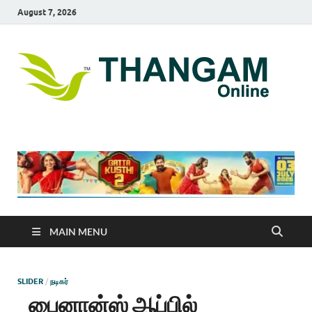
August 7, 2026
T
online
news
On
portal
MAIN MENU
SLIDER
/
நடிகர்
பைனான்ஸ் ஆப்பில்