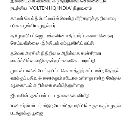
இணையதள வாணிப கருத்தரங்கை சென்னையில்
நடத்திய “VOLTEN HQ INDIA” நிறுவனம்
காமன் வெல்த் போட்டியில் வென்ற வீரர்களுக்கு நினைவு
பரிசு வழங்கிய முதல்வர்
தமிழ்நாடு பட்ஜெட் மக்களின் எதிர்பார்ப்புகளை நிறைவு
செய்யவில்லை -இந்தியக் கம்யூனிஸ்ட் கட்சி
தவெக அரசின் நிதிநிலை அறிக்கை சமச்சீரான
வளர்ச்சிக்கு வழிவகுக்கும்-வைகோ பாராட்டு
முக ஸ்டாலின் போட்டியிட்ட கொளத்தூர் சட்டமன்ற தேர்தல்
வாக்குப் பதிவு அனைத்தும் சரியாக உள்ளது என்று தேர்தல்
ஆணையம் அறிக்கை சமர்பித்துள்ளது
ஜீவாவின் ‘தகப்பன்’ பட பதாகை வெளியீடு
‘யுனிவர்ஸ் ஸ்டார் ஸ்டுடியோஸ்’ தயாரிப்பில் உருவாகும் முதல்
படத்துக்கு பூஜை