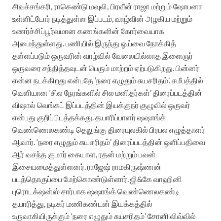
சிவச்சங்கரி, ராகெண்டு மவுலி, பிரவீன் ராஜா மற்றும் ஷோபனா
உள்ளிட்டோர் நடித்துள்ள இப்படம், வாழ்வின் அழகிய மற்றும்
உணர்ச்சிப்பூர்வமான கணங்களின் கோர்வையாக
அமைந்துள்ளது. பணியில் இருந்து ஓய்வை நோக்கித்
தள்ளப்படும் ஒருவரின் வாழ்வில் வேலையில்லாத இளைஞர்
ஒருவரை சந்தித்தவுடன் பெரும் மாற்றம் ஏற்படுகிறது. பின்னர்
என்ன நடக்கிறது என்பதே ‘நரை எழுதும் சுயசரிதம்’. சமீபத்தில்
வெளியான ‘சில நேரங்களில் சில மனிதர்கள்’ திரைப்படத்தின்
விஷால் வெங்கட் இப்படத்தின் இயக்குநர் குழுவில் ஒருவர்
என்பது குறிப்பிடத்தக்கது. தயாரிப்பாளர் ஷஷாங்க்
வெண்ணெலகண்டி தெலுங்கு திரையுலகில் பிரபல எழுத்தாளர்
ஆவார். ‘நரை எழுதும் சுயசரிதம்’ திரைப்படத்தின் ஒளிப்பதிவை
ஆர் வசந்த குமார் கையாள, ரதன் மற்றும் பவன்
இசையமைத்துள்ளனர். ராஜேஷ் ராமகிருஷ்ணன்
படத்தொகுப்பை மேற்கொண்டுள்ளார். ஜி&கே வாஹினி
புரொடக்‌ஷன்ஸ் சார்பாக ஷஷாங்க் வெண்ணெலகண்டி
தயாரித்து, நடிகர் மணிகண்டன் இயக்கத்தில்
உருவாகியிருக்கும் ‘நரை எழுதும் சுயசரிதம்’ சோனி லிவ்வில்