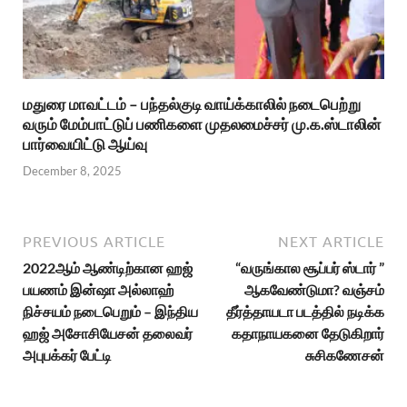
மதுரை மாவட்டம் – பந்தல்குடி வாய்க்காலில் நடைபெற்று
வரும் மேம்பாட்டுப் பணிகளை முதலமைச்சர் மு.க.ஸ்டாலின்
பார்வையிட்டு ஆய்வு
December 8, 2025
PREVIOUS ARTICLE
NEXT ARTICLE
2022ஆம் ஆண்டிற்கான ஹஜ்
“வருங்கால சூப்பர் ஸ்டார் ”
பயணம் இன்ஷா அல்லாஹ்
ஆகவேண்டுமா? வஞ்சம்
நிச்சயம் நடைபெறும் – இந்திய
தீர்த்தாயடா படத்தில் நடிக்க
ஹஜ் அசோசியேசன் தலைவர்
கதாநாயகனை தேடுகிறார்
அபுபக்கர் பேட்டி
சுசிகணேசன்