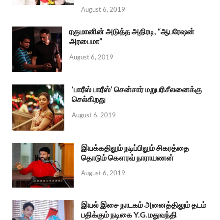
August 6, 2019
ரகுமானின் அடுத்த அதிரடி, “ஆபரேஷன்
அரபைமா”
August 6, 2019
‘பாரீஸ் பாரீஸ்’ சென்சார் மறுபரிசீலனைக்கு
செல்கிறது
August 6, 2019
இயக்கதிலும் நடிப்பிலும் சிகரத்தை
தொடும் கௌரவ் நாராயணன்
August 6, 2019
இயல் இசை நாடகம் அனைத்திலும் தடம்
பதிக்கும் நடிகை Y.G.மதுவந்தி