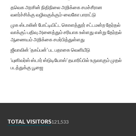
தவெக அரசின் நிதிநிலை அறிக்கை சமச்சீரான
வளர்ச்சிக்கு வழிவகுக்கும்-வைகோ பாராட்டு
முக ஸ்டாலின் போட்டியிட்ட கொளத்தூர் சட்டமன்ற தேர்தல்
வாக்குப் பதிவு அனைத்தும் சரியாக உள்ளது என்று தேர்தல்
ஆணையம் அறிக்கை சமர்பித்துள்ளது
ஜீவாவின் ‘தகப்பன்’ பட பதாகை வெளியீடு
‘யுனிவர்ஸ் ஸ்டார் ஸ்டுடியோஸ்’ தயாரிப்பில் உருவாகும் முதல்
படத்துக்கு பூஜை
TOTAL VISITORS
121,533