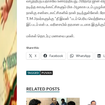
வாழ்ந்திருப்பதாகவே உணர்த்தியது. அதோடு ஜான் விஜ
நடித்த காமடிக்காட்சிகளும் மிக அழகாக படம் முழுக்
நான்கு சண்டைகாட்சிகளில் நான் நடித்துள்ளேன். ர
T. M அவர்களுக்கு “தீ இவன் “படம் பெரிய வெற்றிய
இப் படம் என் பட வரிசையில் தரமான படமாக இருக்கும் 
மக்கள் தொடர்பு: மணவை புவன்.
Share this:
X
Facebook
WhatsApp
L
TAGGED
PUVAN
RELATED POSTS