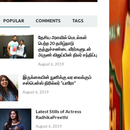
POPULAR
COMMENTS
TAGS
தேசிய அளவில் மெடல்கள்
பெற்ற 20 தமிழ்நாடு
குத்துச்சண்டை வீரர்களுடன்
அருண் விஜய்யின் திடீர் சந்திப்பு
August 6, 2019
இருக்கையின் நுனிக்கு வர வைக்கும்
சஸ்பென்ஸ் திரில்லர் “யாரோ”
August 6, 2019
Latest Stills of Actress
RadhikaPreethi
August 6, 2019