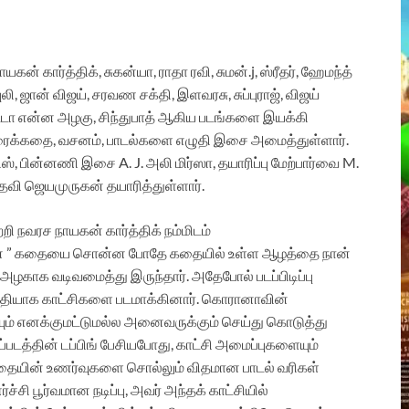
கன் கார்த்திக், சுகன்யா, ராதா ரவி, சுமன்.j, ஸ்ரீதர், ஹேமந்த்
லி, ஜான் விஜய், சரவண சக்தி, இளவரசு, சுப்புராஜ், விஜய்
அடடா என்ன அழகு, சிந்துபாத் ஆகிய படங்களை இயக்கி
ிரைக்கதை, வசனம், பாடல்களை எழுதி இசை அமைத்துள்ளார்.
ிஸ், பின்னணி இசை A. J. அலி மிர்ஸா, தயாரிப்பு மேற்பார்வை M.
தேவி ஜெயமுருகன் தயாரித்துள்ளார்.
ற்றி நவரச நாயகன் கார்த்திக் நம்மிடம்
இவன் ” கதையை சொன்ன போதே கதையில் உள்ள ஆழத்தை நான்
அழகாக வடிவமைத்து இருந்தார். அதேபோல் படப்பிடிப்பு
ர்த்தியாக காட்சிகளை படமாக்கினார். கொரானாவின்
் எனக்குமட்டுமல்ல அனைவருக்கும் செய்து கொடுத்து
்படத்தின் டப்பிங் பேசியபோது, காட்சி அமைப்புகளையும்
 கதையின் உணர்வுகளை சொல்லும் விதமான பாடல் வரிகள்
ி பூர்வமான நடிப்பு, அவர் அந்தக் காட்சியில்