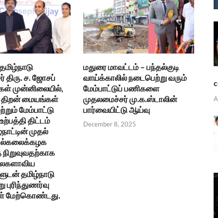
 தமிழ்நாடு
மதுரை மாவட்டம் – பந்தல்குடி
் திரு. ச. ஜோசப்
வாய்க்காலில் நடைபெற்று வரும்
c
கள் முன்னிலையில்,
மேம்பாட்டுப் பணிகளை
திறன் மையங்கள்
முதலமைச்சர் மு.க.ஸ்டாலின்
A
ற்றும் மேம்பாட்டு
பார்வையிட்டு ஆய்வு
ற்பத்தி திட்டம்
December 8, 2025
்நாட்டின் முதல்
 பல்கலைக்கழக
நிறுவுவதற்காக
உலகளாவிய
ுடன் தமிழ்நாடு
ு புரிந்துணர்வு
ள் மேற்கொண்டது.