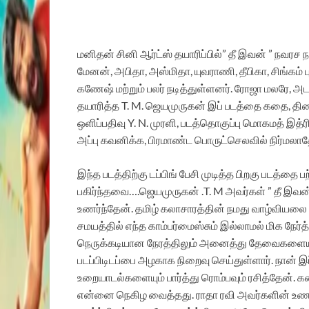
மனிதன் சினி ஆர்ட்ஸ் தயாரிப்பில்” தீ இவன் ” நவரச நாய
மேனன், அபிதா, அஸ்மிதா, யுவராணி, தீபிகா, சிங்கம் பு
கணேஷ் மற்றும் பலர் நடித்துள்ளனர். ரோஜா மலரே, 
தயாரித்த T. M. ஜெயமுருகன் இப் படத்தை கதை, த
ஒளிப்பதிவு Y. N. முரளி, படத்தொகுப்பு மொகமத் இத்ர
அப்பு கவனிக்க, பிரமாண்ட பொருட்செலவில் நிர்மலா
இந்த படத்திற்கு டப்பிங் பேசி முடித்த பிறகு படத்தை ப
பகிர்ந்தவை….ஜெயமுருகன் .T. M அவர்கள் ” தீ 
உணர்ந்தேன். தமிழ் கலாசாரத்தின் நமது வாழ்வியலை 
சமயத்தில் எந்த காம்பர்மைஸ்சும் இல்லாமல் மிக நே
நெருக்கடியான நேரத்திலும் அனைத்து தேவைகளையும
படப்பிடிடப்பை அழகாக நிறைவு செய்துள்ளார். நான் இப
உறையாடல்களையும் பார்த்து ரொம்பவும் ரசித்தேன்.
என்னை நெகிழ வைத்தது. ராதா ரவி அவர்களின் உணர்ச்ச