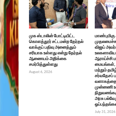
முக ஸ்டாலின் போட்டியிட்ட
மாண்புமிகு
கொளத்தூர் சட்டமன்ற தேர்தல்
முதலமைச்சர
வாக்குப் பதிவு அனைத்தும்
விஜய் அவர்
சரியாக உள்ளது என்று தேர்தல்
உலகளாவிய 
ஆணையம் அறிக்கை
ஆராய்ச்சி ம
சமர்பித்துள்ளது
மையங்கள், உ
மற்றும் தமிழ
August 6, 2026
சர்வதேசப்
வளாகத்தை 
முன்னணி 
நிறுவனங்கள
அரசு பல்வேற
ஒப்பந்தங்க
July 31, 2026