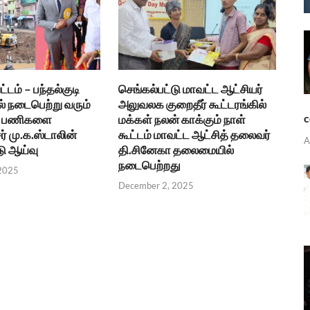
டம் – பந்தல்குடி
செங்கல்பட்டு மாவட்ட ஆட்சியர்
ல் நடைபெற்று வரும்
அலுவலக குறைதீர் கூட்டரங்கில்
c
ுப் பணிகளை
மக்கள் நலன் காக்கும் நாள்
் மு.க.ஸ்டாலின்
கூட்டம் மாவட்ட ஆட்சித் தலைவர்
A
டு ஆய்வு
தி.சினேகா தலைமையில்
நடைபெற்றது
2025
December 2, 2025