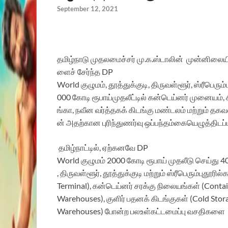
September 12, 2021
தமிழ்நாடு
முதலமைச்சர்
மு.க.
ஸ்டாலின்
முன்னிலையி
ளைச்
சேர்ந்த
DP
World
குழுமம்
,
தூத்துக்குடி
,
திருவள்ளூர்
,
ஸ்ரீபெரும்ப
000
கோடி
ரூபாய்
முதலீட்டில்
கன்டெய்னர்
முனையம்
,
ங்கா
,
நவீன
வர்த்தகக்
கிடங்கு
மண்டலம்
மற்றும்
தகவ
ன்
அதற்கான
புரிந்துணர்வு
ஒப்பந்தம்
கையெழுத்திடப்ப
தமிழ்நாட்டில்
,
ஏற்
க
னவே
DP
World
குழுமம்
2000
கோடி
ரூபாய்
முதலீடு
செய்து
4
,
திருவள்
ளூர்
,
தூ
த்துக்குடி
மற்றும்
ஸ்ரீபெரும்பு
தூரில்
க
Terminal),
கன்டெய்னர்
சரக்கு
நிலையங்கள்
(Contai
Warehouses),
குளிர்
பதனக்
கிடங்குகள்
(Cold Stor
Wa
rehouses)
போன்ற
பல
உள்கட்டமைப்பு
வசதிகள