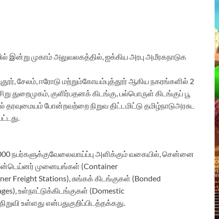
ல்
இன்று
முகாம்
அலுவலக
த்
தில்
,
ஐக்கிய
அரபு
அமீரக
நாடுக
ுதூர்
,
சேலம்
,
ஈரோடு
மற்றும்
கோயம்புத்தூர்
ஆகிய
நகரங்களில்
2
சிறு
துறைமுகம்
,
குளிர்பதனக்
கிடங்கு
,
பல்பொருள்
கிடங்குப்
பூ
ல்
தரவு
மையம்
போன்றவற்றை
நிறுவ
திட்டமிட்டு
தமிழ்நாடு
அரசுட
ட்டது
.
000
நபர்களுக்கு
வேலை
வாய்ப்பு
அளிக்கும்
வகையில்
,
சென்னை
ன்டெய்னர்
முனையங்கள்
(Container
ner Freight Stations),
சுங்கக்
கிடங்குகள்
(Bonded
ages),
உள்நாட்டுக்
கிடங்குகள்
(Domestic
ந
ிறுவி
உள்ள
து
என்பது
குறிப்பிடத்தக்கது
.