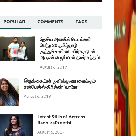
POPULAR
COMMENTS
TAGS
தேசிய அளவில் மெடல்கள்
பெற்ற 20 தமிழ்நாடு
குத்துச்சண்டை வீரர்களுடன்
அருண் விஜய்யின் திடீர் சந்திப்பு
August 6, 2019
இருக்கையின் நுனிக்கு வர வைக்கும்
சஸ்பென்ஸ் திரில்லர் “யாரோ”
August 6, 2019
Latest Stills of Actress
RadhikaPreethi
August 6, 2019