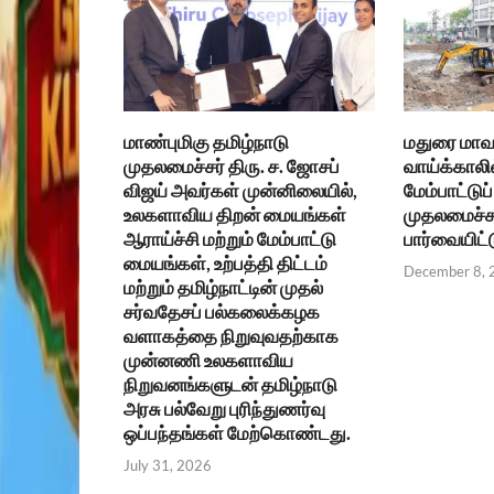
மாண்புமிகு தமிழ்நாடு
மதுரை மாவட்
முதலமைச்சர் திரு. ச. ஜோசப்
வாய்க்காலி
விஜய் அவர்கள் முன்னிலையில்,
மேம்பாட்ட
உலகளாவிய திறன் மையங்கள்
முதலமைச்சர
ஆராய்ச்சி மற்றும் மேம்பாட்டு
பார்வையிட்
மையங்கள், உற்பத்தி திட்டம்
December 8, 
மற்றும் தமிழ்நாட்டின் முதல்
சர்வதேசப் பல்கலைக்கழக
வளாகத்தை நிறுவுவதற்காக
முன்னணி உலகளாவிய
நிறுவனங்களுடன் தமிழ்நாடு
அரசு பல்வேறு புரிந்துணர்வு
ஒப்பந்தங்கள் மேற்கொண்டது.
July 31, 2026