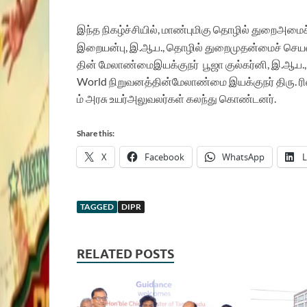
இந்
த
நிகழ்ச்சியில்
,
மாண்புமிகு
தொழில்
துறை
அமைச்
இறையன்பு
,
இ.ஆ.ப
.,
தொழில்
துறை
முதன்மைச்
செய
தின்
மேலாண்மை
இயக்குநர்
பூஜா
குல்கர்னி
,
இ.ஆ.ப
.
World
நிறுவனத்தின்
மேலாண்மை
இயக்குநர்
திரு
.
ர
ம்
அரசு
உயர்
அலுவலர்கள்
கலந்து
கொண்டனர்
.
Share this:
X
Facebook
WhatsApp
L
TAGGED
DIPR
RELATED POSTS