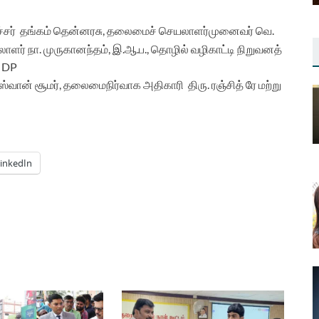
சர்
தங்கம்
தென்னரசு
,
தலைமைச்
செயலாளர்
முனை
வர்
வெ
.
லாளர்
நா.
முருகானந்தம்
,
இ.ஆ.ப
.,
தொழில்
வழிகாட்டி
நிறுவனத்
, DP
ிஸ்வான்
சூமர்
,
தலைமை
நிர்வாக
அதிகார
த
ிரு
.
ரஞ்சித்
ரே
மற்று
inkedIn