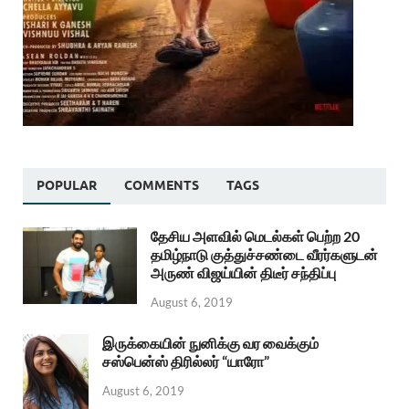
POPULAR
COMMENTS
TAGS
தேசிய அளவில் மெடல்கள் பெற்ற 20
தமிழ்நாடு குத்துச்சண்டை வீரர்களுடன்
அருண் விஜய்யின் திடீர் சந்திப்பு
August 6, 2019
இருக்கையின் நுனிக்கு வர வைக்கும்
சஸ்பென்ஸ் திரில்லர் “யாரோ”
August 6, 2019