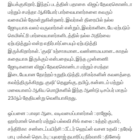
இயக்குகிறார். இந்தப் படத்தின் பதாகை விஜய் தேவரகொண்டா
மற்றும் சமந்தா ஆகியோர் பார்வையாளர்களை கவரும்
வகையில் தோன்றுகின்றனர். இவர்கள் திரையில் நல்ல
ஜோடியாக வலம் வருவார்கள் என்றும், இவர்களிடையே ஏற்படும்
கெமிஸ்ட்ரி பார்வையாளர்களிடத்தில் நல்ல அதிர்வை
ஏற்படுத்தும் என்ற எதிர்பார்ப்பையும் ஏற்படுத்தி
இருக்கிறார்கள். ‘குஷி’ உற்சாகமான.. வண்ணமயமான.. காதல்
கதையாக இருக்கும் என்பதையும், இந்த முன்னணி
ஜோடிகளான விஜய் தேவரகொண்டா மற்றும் சமந்தா
இடையேயான தோற்றம் உறுதிபடுத்தி, ரசிகர்களின் கவனத்தை
கவர்ந்திருக்கிறது. குஷி’ தெலுங்கு, தமிழ், கன்னடம் மற்றும்
மலையாளம் ஆகிய மொழிகளில் இந்த ஆண்டு டிசம்பர் மாதம்
23ஆம் தேதியன்று வெளியாகிறது.
ஒப்பனை : பாஷா
ஆடை வடிவமைப்பாளர்கள் : ராஜேஷ்,
ஹார்மான் கௌர் மற்றும் பல்லவி சிங் கலை : உத்தர் குமார்,
சந்திரிகா சண்டைப்பயிற்சி : பீட்டர் ஹெய்ன் வசன உதவி : நரேஷ்
பாபு மக்கள் தொடர்பு : யுவராஜ் தயாரிப்பு நிர்வாகி : தினேஷ்