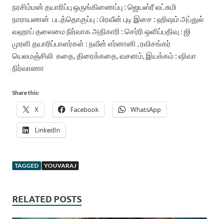
நரசிம்மன் தயாரிப்பு ஒருங்கிணைப்பு : ஜெயஸ்ரீ லட்சுமி
நாராயணன் படத்தொகுப்பு : பிரவீன் புடி இசை : ஹிஷம் அப்துல்
வஹாப் தலைமை நிர்வாக அதிகாரி : செர்ரி ஒளிப்பதிவு : ஜி
முரளி தயாரிப்பாளர்கள் : நவீன் எர்னானி , ரவிசங்கர்
யெலமஞ்சிலி கதை, திரைக்கதை, வசனம், இயக்கம் : ஷிவா
நிர்வாணா
Share this:
X
Facebook
WhatsApp
LinkedIn
TAGGED
YOUVARAJ
RELATED POSTS