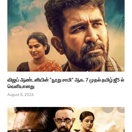
விஜய் ஆண்டனியின் “நூறு சாமி” ஆக. 7 முதல் தமிழ் ஜீ5 ல்
வெளியானது
August 8, 2026