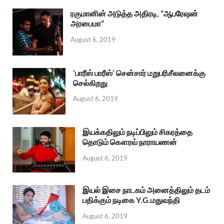
ரகுமானின் அடுத்த அதிரடி, “ஆபரேஷன்
அரபைமா”
August 6, 2019
‘பாரீஸ் பாரீஸ்’ சென்சார் மறுபரிசீலனைக்கு
செல்கிறது
August 6, 2019
இயக்கதிலும் நடிப்பிலும் சிகரத்தை
தொடும் கௌரவ் நாராயணன்
August 6, 2019
இயல் இசை நாடகம் அனைத்திலும் தடம்
பதிக்கும் நடிகை Y.G.மதுவந்தி
August 6, 2019