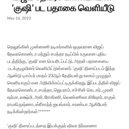
‘குஷி’ பட பதாகை வெளியீடு
May 16, 2022
தெலுங்கின் முன்னணி நடிகர்களில் ஒருவரான விஜய்
தேவரகொண்டா மற்றும் சமந்தா நடிப்பில் உருவான புதிய
படத்திற்கு, ‘குஷி’ என பெயரிடப்பட்டு, அதன் பதாகையை
படக்குழுவினர் வெளியிட்டுள்ளனர். ‘குஷி’ திரைப்படம் இந்த
ஆண்டு டிசம்பர் மாதம் 23ஆம் தேதியன்று உலகம் முழுதும்
வெளியாகும் என அறிவிக்கப்பட்டிருக்கிறது. இப்படத்தில் விஜய்
தேவரகொண்டா, சமந்தா, ஜெயராம், சச்சின் கெடகர், முரளி
ஷர்மா, லக்ஷ்மி, அலி, ரோகிணி, வெண்ணிலா கிஷோர், ராகுல்
ராமகிருஷ்ணா, ஸ்ரீகாந்த் ஐயங்கார், சரண்யா ஆகியோர்
நடிக்கின்றார்கள்.*******
‘குஷி’ திரைப்படத்தை இயக்குநர் ஷிவா நிர்வாணா