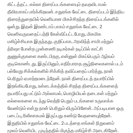
கிட்டத்தட்ட எல்லா திரைப்படங்களையும் தவறவிடாமல்
தீவிரமாகப் பார்க்கிறவன். சதுரங்க வேட்டை திரைப்படம் இந்திய
திரைத்துறையில் வெளியான மிகச்சிறந்த திரைப்படங்களில்
ஒன்று. இதன் இரண்டாம் பாகம் சதுரங்க வேட்டை 2
வெளிவருவதைப் பற்றி கேள்விப்பட்டபோது, ​​மிகமிக
மகிழ்ச்சியாக இருந்தது. குறிப்பாக, அரவிந்த் சாமி மற்றும்
த்ரிஷா போன்ற முன்னணி நடிகர்கள் நடிப்பில் காட்சி
துணுக்குகளை கண்டபிறகு, என்னுள் மிகப்பெரும் ஆர்வம்
குடிகொண்டது. இருப்பினும், எதிர்பாராத சூழ்நிலைகளால் படம்
பல்வேறு சிக்கல்களில் சிக்கித் தவிப்பதைப் பார்த்து, நான்
பெரிதும் ஏமாற்றமடைந்தேன். நான் திரைப்படத் தயாரிப்பில்
இறங்கியபோது, ​​உள்ளடக்கத்தில் சிறந்த திரைப்படங்களைத்
தயாரிப்பது மட்டும் அல்லாமல், மொழியியல் தடைகள் மற்றும்
எல்லைகளை கடந்து வெற்றி பெறும் படங்களை உருவாக்க
வேண்டும் என்று நான் பெரிதும் விரும்பினேன். அப்படியான ஒரு
படைப்பு, ரிலீஸாகமல் இருப்பது கண்டு வேதனையுற்றேன்.
இறுதியில் சதுரங்க வேட்டை 2 படத்தை எங்கள் நிறுவனம்
மூலம் வெளியிட முடிந்ததில் மிகுந்த மகிழ்ச்சி அடைகிறேன்.