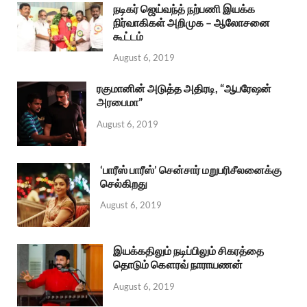
நடிகர் ஜெய்வந்த் நற்பணி இயக்க
நிர்வாகிகள் அறிமுக – ஆலோசனை
கூட்டம்
August 6, 2019
ரகுமானின் அடுத்த அதிரடி, “ஆபரேஷன்
அரபைமா”
August 6, 2019
‘பாரீஸ் பாரீஸ்’ சென்சார் மறுபரிசீலனைக்கு
செல்கிறது
August 6, 2019
இயக்கதிலும் நடிப்பிலும் சிகரத்தை
தொடும் கௌரவ் நாராயணன்
August 6, 2019