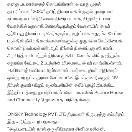
தனது பயணத்தைத் தொடங்கினார். அவரது முதல்
தயாரிப்பான “2030”, தமிழ் திரையுலகில் முதல் முறையாக
ஃப்ளாஷ் ஃபார்வர்டு வகை திரைப்படமாக, விறுவிறுப்பான
வேகத்தில் உருவாகி கொண்டிருக்கும் வேளையில், அவர்
தற்போது திரைப்பட ரசிகர்களுக்கு, குறிப்பாக ‘சதுரங்க வேட்டை’
படத்தின் தீவிர திரைக்காதலர்களுக்கு ஒரு நல்ல செய்தியைக்
கொண்டு வந்துள்ளார். ஆம், நீங்கள் நினைப்பது சரி தான்.
அரவிந்த் சாமி மற்றும் த்ரிஷா முக்கிய வேடங்களில் நடித்துள்ள
சதுரங்க வேட்டை 2 படத்தின் உரிமையை அவர் வாங்கியுள்ளார்.
H.வினோத் (வலிமை, நேர்கொண்ட பார்வை, தீரன் அதிகாரம்
ஒன்று மற்றும் சதுரங்க வேட்டையின் இயக்குனர்) எழுதி, NV
நிர்மல் குமார் (விஜய் ஆண்டனியின் ‘சலீம்’ புகழ்) இயக்கிய
இந்தப் படத்தை, தயாரிப்பாளர் மனோபாலாவின் Picture House
and Cinema city நிறுவனம் தயாரித்துள்ளது.
ONSKY Technology PVT. LTD நிறுவனர் திரு.முத்து சம்பந்தம்
இது குறித்து கூறியதாவது…
“அடிப்படையில், நான் ஒரு தீவிரமான சினிமா ரசிகன்,