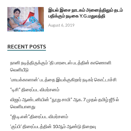
இயல் இசை நாடகம் அனைத்திலும் தடம்
பதிக்கும் நடிகை Y.G.மதுவந்தி
August 6, 2019
RECENT POSTS
நானி நடித்திருக்கும் ‘தி பாரடைஸ் படத்தின் காணொளி
வெளியீடு
‘மாயக்காளான்’ படத்தை இயக்குகிறார் நடிகர் கொட்டாச்சி
“டிசி” திரைப்பட விமர்சனம்
விஜய் ஆண்டனியின் “நூறு சாமி” ஆக. 7 முதல் தமிழ் ஜீ5 ல்
வெளியானது
“ஜி.டி.என்”.திரைப்பட விமர்சனம்
‘குப்பி’ திரைப்படத்தின் 10ஆம் ஆண்டு நிறைவு