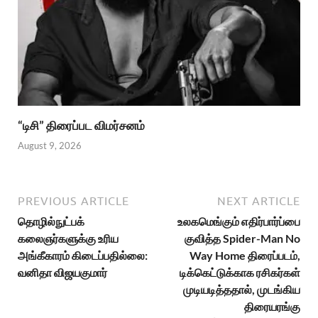
“டிசி” திரைப்பட விமர்சனம்
August 9, 2026
PREVIOUS ARTICLE
NEXT ARTICLE
தொழில்நுட்பக்
உலகமெங்கும் எதிர்பார்ப்பை
கலைஞர்களுக்கு உரிய
குவித்த Spider-Man No
அங்கீகாரம் கிடைப்பதில்லை:
Way Home திரைப்படம்,
வனிதா விஜயகுமார்
டிக்கெட்டுக்காக ரசிகர்கள்
முடியடித்ததால், முடங்கிய
திரையரங்கு