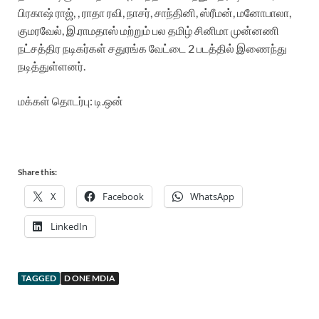
பிரகாஷ் ராஜ், , ராதா ரவி, நாசர், சாந்தினி, ஸ்ரீமன், மனோபாலா,
குமரவேல், இ.ராமதாஸ் மற்றும் பல தமிழ் சினிமா முன்னணி
நட்சத்திர நடிகர்கள் சதுரங்க வேட்டை 2 படத்தில் இணைந்து
நடித்துள்ளனர்.
மக்கள் தொடர்பு: டி.ஒன்
Share this:
X
Facebook
WhatsApp
LinkedIn
TAGGED
D ONE MDIA