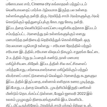
மனோபாலா சார், Cinema city கங்காதரன் மற்றும் படம்
வெளியாவதைப் பார்க்க ஆர்வமாக இருந்த பல உன்னத
உள்ளங்களுக்கு நன்றி. திரு அரவிந்த் சாமி அவர்களுக்கு அவர்
கொடுக்கும் ஒத்துழைப்புக்கு கோடானு கோடி நன்றி.
இப்படத்தை வெளியிடும் வாய்ப்பை வழங்கியதற்காக இப்படம்
சம்மந்தப்பட்ட அனைத்து நல் உள்ளங்களுக்கும் எனது
மனமார்ந்த நன்றியைத் தெரிவித்துக் கொள்கிறேன். ஒரு
பிரபலமான பழமொழி உள்ளது – சரியான நேரத்தில் மற்றும்
சரியான இடத்தில், சரியான விஷயம் நிகழும். சதுரங்க வேட்டை
2 படத்தில் அது நடப்பதைக் கண்டு, நான் மனமார
மகிழ்ச்சியடைகிறேன். இப்படத்தின் சில காட்சிகளைப்
பார்த்தபோது, ​​பார்வையாளர்களை மகிழ்விக்கும் மற்றும்
விமர்சனப் பாராட்டுகளையும் வெல்லும் அனைத்து கூறுகளும
இப்படத்தில் இருப்பதை, என்னால் எளிதாக உணர முடிந்தது.
இப்போது, ​​படத்தை வெளியிட முயற்சியில்இறுதி பணிகள்
மீண்டும் தொடங்கப்பட்டுள்ளன, மேலும் ஜனவரி 2022 இல்
உலகம் முழுவதும் திரையரங்குகளில் இபடவெளியிட
திட்டமிட்டிருக்கிறோம்.
அரவிந்த் சாமி மற்றும் த்ரிஷா உடன்,