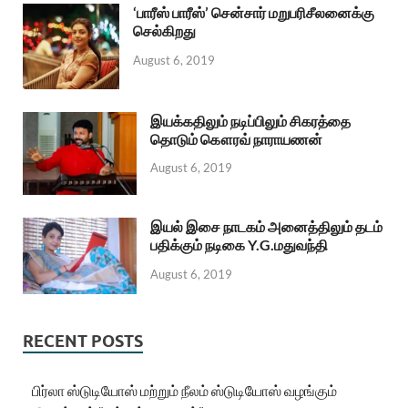
‘பாரீஸ் பாரீஸ்’ சென்சார் மறுபரிசீலனைக்கு
செல்கிறது
August 6, 2019
இயக்கதிலும் நடிப்பிலும் சிகரத்தை
தொடும் கௌரவ் நாராயணன்
August 6, 2019
இயல் இசை நாடகம் அனைத்திலும் தடம்
பதிக்கும் நடிகை Y.G.மதுவந்தி
August 6, 2019
RECENT POSTS
பிர்லா ஸ்டுடியோஸ் மற்றும் நீலம் ஸ்டுடியோஸ் வழங்கும்