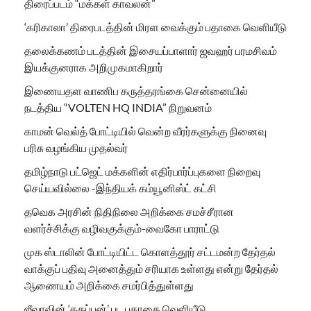
திரைப்படம் “மக்கள் காவலன்”
‘கரிகாலா’ திரைபடத்தின் மிரள வைக்கும் பதாகை வெளியீடு
தலைக்கணம் படத்தின் இசையப்பாளார் ஜவஹர் பரமசிவம்
இயக்குனராக அறிமுகமாகிறார்
இணையதள வாணிப கருத்தரங்கை சென்னையில்
நடத்திய “VOLTEN HQ INDIA” நிறுவனம்
காமன் வெல்த் போட்டியில் வென்ற வீரர்களுக்கு நினைவு
பரிசு வழங்கிய முதல்வர்
தமிழ்நாடு பட்ஜெட் மக்களின் எதிர்பார்ப்புகளை நிறைவு
செய்யவில்லை -இந்தியக் கம்யூனிஸ்ட் கட்சி
தவெக அரசின் நிதிநிலை அறிக்கை சமச்சீரான
வளர்ச்சிக்கு வழிவகுக்கும்-வைகோ பாராட்டு
முக ஸ்டாலின் போட்டியிட்ட கொளத்தூர் சட்டமன்ற தேர்தல்
வாக்குப் பதிவு அனைத்தும் சரியாக உள்ளது என்று தேர்தல்
ஆணையம் அறிக்கை சமர்பித்துள்ளது
ஜீவாவின் ‘தகப்பன்’ பட பதாகை வெளியீடு