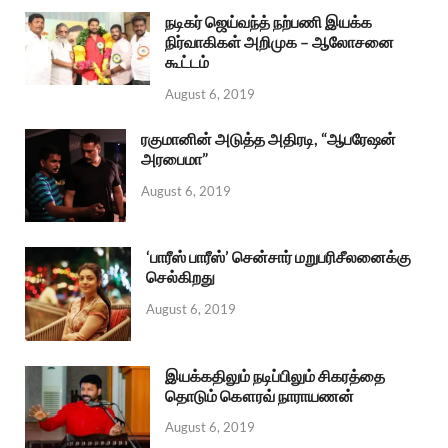
நடிகர் ஜெய்வந்த் நற்பணி இயக்க
நிர்வாகிகள் அறிமுக – ஆலோசனை
கூட்டம்
August 6, 2019
ரகுமானின் அடுத்த அதிரடி, “ஆபரேஷன்
அரபைமா”
August 6, 2019
‘பாரீஸ் பாரீஸ்’ சென்சார் மறுபரிசீலனைக்கு
செல்கிறது
August 6, 2019
இயக்கதிலும் நடிப்பிலும் சிகரத்தை
தொடும் கௌரவ் நாராயணன்
August 6, 2019