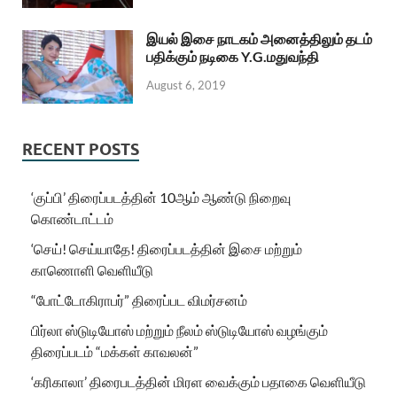
இயல் இசை நாடகம் அனைத்திலும் தடம்
பதிக்கும் நடிகை Y.G.மதுவந்தி
August 6, 2019
RECENT POSTS
‘குப்பி’ திரைப்படத்தின் 10ஆம் ஆண்டு நிறைவு
கொண்டாட்டம்
‘செய்! செய்யாதே! திரைப்படத்தின் இசை மற்றும்
காணொளி வெளியீடு
“போட்டோகிராபர்” திரைப்பட விமர்சனம்
பிர்லா ஸ்டுடியோஸ் மற்றும் நீலம் ஸ்டுடியோஸ் வழங்கும்
திரைப்படம் “மக்கள் காவலன்”
‘கரிகாலா’ திரைபடத்தின் மிரள வைக்கும் பதாகை வெளியீடு