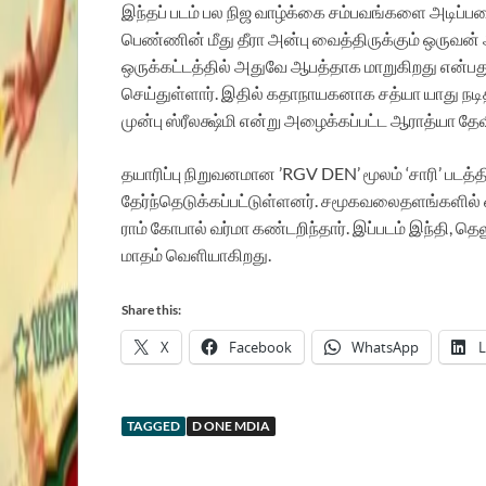
இந்தப் படம் பல நிஜ வாழ்க்கை சம்பவங்களை அடி
பெண்ணின் மீது தீரா அன்பு வைத்திருக்கும் ஒருவ
ஒருக்கட்டத்தில் அதுவே ஆபத்தாக மாறுகிறது என்பதுதா
செய்துள்ளார். இதில் கதாநாயகனாக சத்யா யாது நடித்
முன்பு ஸ்ரீலக்ஷ்மி என்று அழைக்கப்பட்ட ஆராத்யா தேவ
தயாரிப்பு நிறுவனமான ’RGV DEN’ மூலம் ‘சாரி’ படத்த
தேர்ந்தெடுக்கப்பட்டுள்ளனர். சமூகவலைதளங்களில் 
ராம் கோபால் வர்மா கண்டறிந்தார். இப்படம் இந்தி, த
மாதம் வெளியாகிறது.
Share this:
X
Facebook
WhatsApp
L
TAGGED
D ONE MDIA