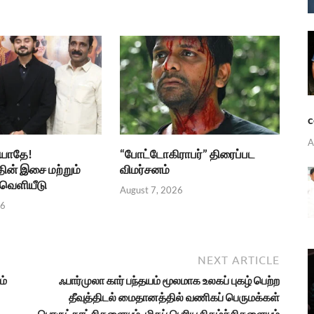
c
A
்யாதே!
“போட்டோகிராபர்” திரைப்பட
தின் இசை மற்றும்
விமர்சனம்
ெளியீடு
August 7, 2026
26
NEXT ARTICLE
ம்
ஃபார்முலா கார் பந்தயம் மூலமாக உலகப் புகழ் பெற்ற
தீவுத்திடல் மைதானத்தில் வணிகப் பெருமக்கள்
பொருட்காட்சிகளையும், மிகப் பெரிய நிகழ்ச்சிகளையும்