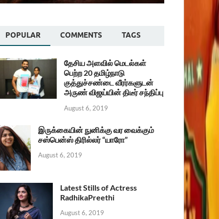
POPULAR
COMMENTS
TAGS
தேசிய அளவில் மெடல்கள்
பெற்ற 20 தமிழ்நாடு
குத்துச்சண்டை வீரர்களுடன்
அருண் விஜய்யின் திடீர் சந்திப்பு
August 6, 2019
இருக்கையின் நுனிக்கு வர வைக்கும்
சஸ்பென்ஸ் திரில்லர் “யாரோ”
August 6, 2019
Latest Stills of Actress
RadhikaPreethi
August 6, 2019