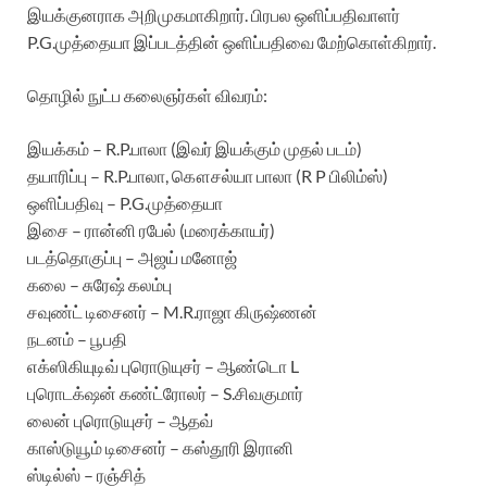
இயக்குனராக அறிமுகமாகிறார். பிரபல ஒளிப்பதிவாளர்
P.G.முத்தையா இப்படத்தின் ஒளிப்பதிவை மேற்கொள்கிறார்.
தொழில் நுட்ப கலைஞர்கள் விவரம்:
இயக்கம் – R.P.பாலா (இவர் இயக்கும் முதல் படம்)
தயாரிப்பு – R.P.பாலா, கௌசல்யா பாலா (R P பிலிம்ஸ்)
ஒளிப்பதிவு – P.G.முத்தையா
இசை – ரான்னி ரபேல் (மரைக்காயர்)
படத்தொகுப்பு – அஜய் மனோஜ்
கலை – சுரேஷ் கலம்பு
சவுண்ட் டிசைனர் – M.R.ராஜா கிருஷ்ணன்
நடனம் – பூபதி
எக்ஸிகியுடிவ் புரொடுயுசர் – ஆண்டொ L
புரொடக்‌ஷன் கண்ட்ரோலர் – S.சிவகுமார்
லைன் புரொடுயுசர் – ஆதவ்
காஸ்டுயூம் டிசைனர் – கஸ்தூரி இரானி
ஸ்டில்ஸ் – ரஞ்சித்