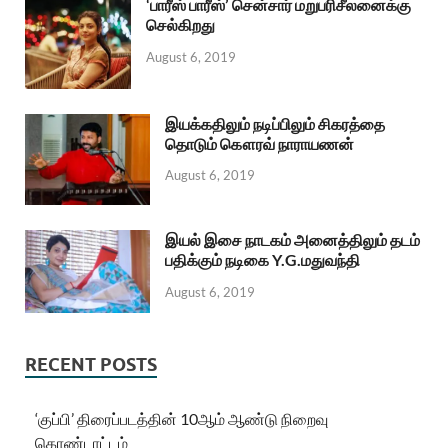
‘பாரீஸ் பாரீஸ்’ சென்சார் மறுபரிசீலனைக்கு
செல்கிறது
August 6, 2019
இயக்கதிலும் நடிப்பிலும் சிகரத்தை
தொடும் கௌரவ் நாராயணன்
August 6, 2019
இயல் இசை நாடகம் அனைத்திலும் தடம்
பதிக்கும் நடிகை Y.G.மதுவந்தி
August 6, 2019
RECENT POSTS
‘குப்பி’ திரைப்படத்தின் 10ஆம் ஆண்டு நிறைவு
கொண்டாட்டம்