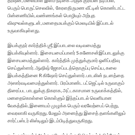
தர்ஷன்
,
மலையாள
இளம்
நடிகை
அஞ்சு
குரியன்
நடிப்பில்
,
பெரும்
பொருட்செலவில்
,
கேரள
திருமண
வீட்டின்
கொண்டாட்ட
பின்னணியில்
,
வண்ணங்கள்
பொழியும்
அற்புத
விஷுவல்களுடன்
,
மனதை
மயக்கும்
மெலடியில்
இப்பாடல்
உருவாகியுள்ளது
.
இயக்குநர்
கார்த்திக்
ஶ்ரீ
இப்பாடலை
வடிவமைத்து
இயக்கியுள்ளார்
.
இசையமைப்பாளர்
S
கணேசன்
இப்பாடலுக்கு
இசையமைத்துள்ளார்
.
கார்த்திக்
முத்துக்குமார்
ஒளிப்பதிவு
செய்துள்ளார்
.
ஆஷிஷ்
ஜோசப்
படத்தொகுப்பு
செய்ய
,
கலை
இயக்கத்தினை
R
கிஷோர்
செய்துள்ளார்
.
பாடலின்
நடனத்தை
அஸார்
வடிவமைத்துள்ளார்
.
பிரம்மாண்ட
பட்ஜெட்டில்
உருவாகும்
திரைப்பட
பாடலுக்கு
நிகராக
,
அட்டகாசமான
உருவாக்கத்தில்
,
மனதை
கொள்ளை
கொள்ளும்
இந்தப்பாடல்
வெளியான
வேகத்தில்
,
இணையம்
முழுக்க
பெரும்
வரவேற்பைப்
பெற்று
,
வைரலாகி
வருகிறது
.
மேலும்
அனைத்து
இசைத்
தளங்களிலும்
சார்ட்பஸ்டர்
லிஸ்டிலும்
இடம்பிடித்து
வருகிறது
.