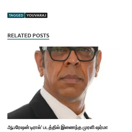
TAGGED
YOUVARAJ
RELATED POSTS
ஆபரேஷன் டிரால்’ படத்தில் இணைந்த முரளி ஷர்மா