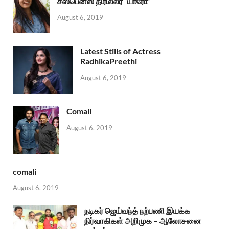
சஸ்பென்ஸ் திரில்லர் “யாரோ”
August 6, 2019
Latest Stills of Actress
RadhikaPreethi
August 6, 2019
Comali
August 6, 2019
comali
August 6, 2019
நடிகர் ஜெய்வந்த் நற்பணி இயக்க
நிர்வாகிகள் அறிமுக – ஆலோசனை