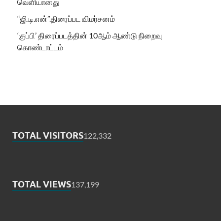
வெளியானது
“ஜி.டி.என்”.திரைப்பட விமர்சனம்
‘குப்பி’ திரைப்படத்தின் 10ஆம் ஆண்டு நிறைவு
கொண்டாட்டம்
TOTAL VISITORS
122,332
TOTAL VIEWS
137,199