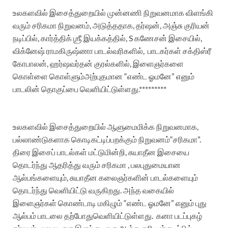
உலகளவில்
இசைத்துறையில்
முன்னணி
நிறுவனமாக
விளங்கி
வரும்
சரிகமா
நிறுவனம்
,
அடுத்ததாக
,
தர்ஷன்
,
அஞ்சு
குரியன்
நடிப்பில்
,
கார்த்திக்
ஶ்ரீ
இயக்கத்தில்
, S
கணேசன்
இசையில்
,
விக்னேஷ்
ராமகிருஷ்ணா
பாடல்
வரிகளில்
,
பாடகர்கள்
சக்திஸ்ரீ
கோபாலன்
,
ஹர்ஷவர்தன்
குரல்களில்
,
இளைஞர்களை
கொள்ளை
கொள்ளும்
அற்புதமான
“
எண்ட
ஓமனே
”
எனும்
பாடலின்
தொகுப்பை
வெளியிட்டுள்ளது
.*********
உலகளவில்
இசைத்துறையில்
ஆளுமைமிக்க
நிறுவனமாக
,
பல்லாண்டுகளாக
கொடிகட்டிப்பறக்கும்
நிறுவனம்
“
சரிகமா
”.
திரை
இசைப்
பாடல்கள்
மட்டுமின்றி
,
சுயாதீன
இசையை
தொடர்ந்து
ஆதரித்து
வரும்
சரிகமா
,
பல
புதுமையான
ஆல்பங்களையும்
,
சுயாதீன
கலைஞர்களின்
பாடல்களையும்
தொடர்ந்து
வெளியிட்டு
வருகிறது
.
அந்த
வகையில்
இளைஞர்கள்
கொண்டாடி
மகிழும்
“
எண்ட
ஓமனே
”
எனும்
புது
ஆல்பம்
பாடலை
தற்போது
வெளியிட்டுள்ளது
.
கனா
படப்புகழ்