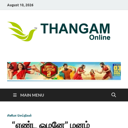
August 10, 2026
T
online
news
On
portal
MAIN MENU
சினிமா செய்திகள்
“எண்ட ஓமனே” மனம்