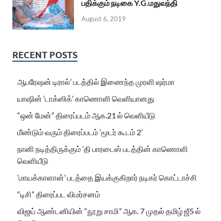
பதிக்கும் நடிகை Y.G.மதுவந்தி
August 6, 2019
RECENT POSTS
ஆபரேஷன் டிரால்’ படத்தில் இணைந்த முரளி ஷர்மா
யாஷின் ‘டாக்ஸிக்’ காணொளி வெளியானது
“ஒன் மேன்” திரைப்படம் ஆக.21 ல் வெளியீடு
மீண்டும் வரும் திரைப்படம் ‘மூடர் கூடம் 2’
நானி நடித்திருக்கும் ‘தி பாரடைஸ் படத்தின் காணொளி
வெளியீடு
‘மாயக்காளான்’ படத்தை இயக்குகிறார் நடிகர் கொட்டாச்சி
“டிசி” திரைப்பட விமர்சனம்
விஜய் ஆண்டனியின் “நூறு சாமி” ஆக. 7 முதல் தமிழ் ஜீ5 ல்