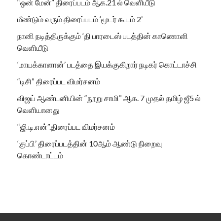
“ஒன் மேன்” திரைப்படம் ஆக.21 ல் வெளியீடு
மீண்டும் வரும் திரைப்படம் ‘மூடர் கூடம் 2’
நானி நடித்திருக்கும் ‘தி பாரடைஸ் படத்தின் காணொளி
வெளியீடு
‘மாயக்காளான்’ படத்தை இயக்குகிறார் நடிகர் கொட்டாச்சி
“டிசி” திரைப்பட விமர்சனம்
விஜய் ஆண்டனியின் “நூறு சாமி” ஆக. 7 முதல் தமிழ் ஜீ5 ல்
வெளியானது
“ஜி.டி.என்”.திரைப்பட விமர்சனம்
‘குப்பி’ திரைப்படத்தின் 10ஆம் ஆண்டு நிறைவு
கொண்டாட்டம்