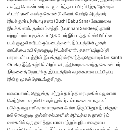
கலந்து கொண்டனர். சுப முகூர்த்த படப்பிடிப்பிற்கு ‘நேச்சுரல்
ஸ்டார்’ நானி கலந்துகொண்டு கிளாப் போர்டு அடித்தார்.
இயக்குநர் புச்சிபாபு சனா (Buchi Babu Sana) கேமராவை
இயக்கினார்.‌ குன்னம் சந்தீப் (Gunnam Sandeep), நானி
மற்றும்
ரம்யா குன்னம் ஆகியோர் இப்படத்தின் ஸ்கிரிப்ட்டை
படக் குழுவினரிடம் ஒப்படைத்தனர். இப்படத்தின் முதல்
காட்சியை ரவி நெலகுடிடி இயக்கினார்.
‘தசரா’ மற்றும் ‘தி
பாரடைஸ்’ படத்தின் இயக்குநர் ஸ்ரீகாந்த் ஒதெலாவும் (Srikanth
Odela) இந்நிகழ்வில் சிறப்பு விருந்தினராக கலந்து கொண்டார்
.இதனைத் தொடர்ந்து இப்படத்தின் வழக்கமான படப்பிடிப்பு
இன்று முதல் தொடங்குகிறது.
மலையாளம், தெலுங்கு
மற்றும் தமிழ் திரையுலகில் வலுவான
வெற்றியை வழங்கி வரும் துல்கர் சல்மானை சமாதானப்
படுத்துவது எளிதான சாதனை அல்ல .இருப்பினும் இயக்குநர்
ரவி நெலகுடிடி
துல்கர் சல்மானின் ஆர்வத்தை தூண்டும்
வகையில் ஒரு தனித்துவமான மற்றும் புதிய கதையை
கொண்டு வந்துள்ளார்.
இந்தப் படத்தின் தயாரிப்பு தரம் மற்றும்