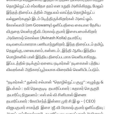
தொழில்நுட்பம் சர்வதேச தரம் என உறுதி அளிக்கிறது. மேலும்
இந்தத் திரைப்படத்தில் அனுபவம் வாய்ந்த தொழில்நுட்ப
வல்லுனர்களும் இடம் பிடித்திருக்கிறார்கள் அனய் ஓம்.
கோஸ்வாமி (om Goswamy) ஒளிப்பதிவை கையாள தேசிய
விருதை வென்ற ஜீ.வி. பிரகாஷ் குமார் இசையமைக்கிறார்
.அவினாஷ் கொல்லா (Avinash Kolla) தயாரிப்பு
வடிவமைப்பாளராக பணியாற்றுகிறார்.‌
இந்த திரைப்படம் தமிழ்,
தெலுங்கு, மலையாளம், கன்னடம் , இந்தி ஆகிய இந்திய
மொழிகளில் பான் இந்திய திரைப்படமாக வெளியாகிறது.
இப்படத்தில் நடிக்கும் ஏனைய நடிகர்கள்’ நடிகைகள் பற்றிய
விவரங்கள் அதிகாரப்பூர்வமாக விரைவில் வெளியிடப்படும்.‌
*நடிகர்கள்:* துல்கர் சல்மான்
*தொழில்நுட்ப குழு* :
எழுத்து &
இயக்கம் :
ரவி நெலகுடிடி
தயாரிப்பாளர் : சுதாகர் செருகுரி
தயாரிப்பு நிறுவனம் : எஸ் எல்‌ வி சினிமாஸ்
இணை
தயாரிப்பாளர் : கோபிசந்த் இன்னா முரி
சி இ ஓ – ( CEO)
விஜயகுமார் சாகந்தி
இசை :ஜீ. வி பிரகாஷ் குமார்
ஒளிப்பதிவு :
அனய்
ஓம் கோஸ்வாமி.
தயாரிப்பு வடிவமைப்பாளர் அவினாஷ்