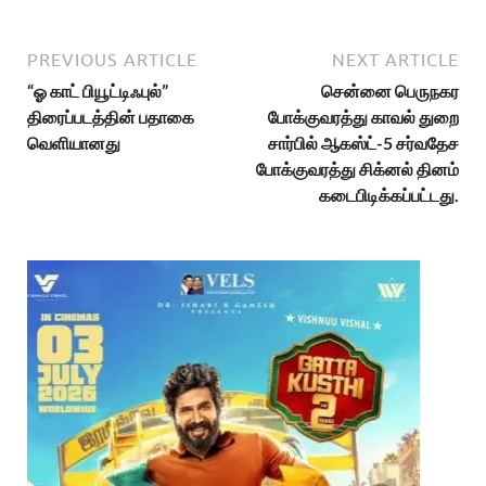
PREVIOUS ARTICLE
NEXT ARTICLE
“ஓ காட் பியூட்டிஃபுல்”
சென்னை பெருநகர
திரைப்படத்தின் பதாகை
போக்குவரத்து காவல் துறை
வெளியானது
சார்பில் ஆகஸ்ட்-5 சர்வதேச
போக்குவரத்து சிக்னல் தினம்
கடைபிடிக்கப்பட்டது.