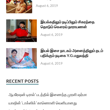
August 6, 2019
இயக்கதிலும் நடிப்பிலும் சிகரத்தை
தொடும் கௌரவ் நாராயணன்
August 6, 2019
இயல் இசை நாடகம் அனைத்திலும் தடம்
பதிக்கும் நடிகை Y.G.மதுவந்தி
August 6, 2019
RECENT POSTS
ஆபரேஷன் டிரால்’ படத்தில் இணைந்த முரளி ஷர்மா
யாஷின் ‘டாக்ஸிக்’ காணொளி வெளியானது