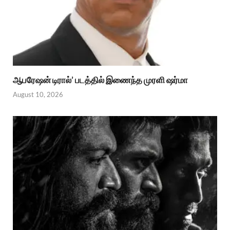
ஆபரேஷன் டிரால்’ படத்தில் இணைந்த முரளி ஷர்மா
August 10, 2026