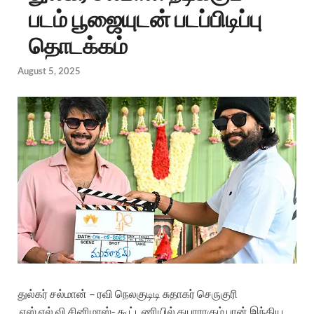
படம் பூஜையுடன் படப்பிடிப்பு
தொடக்கம்
August 5, 2025
துல்கர் சல்மான் – ரவி நெலகுடிடி சுதாகர் செருகுரி
எஸ்.எல்.வி.
சினிமாஸ்- கூட்டணியில் தயாராகும் பான் இந்திய