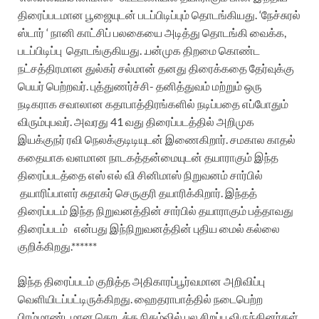
திரைப்படமான பூஜையுடன் படப்பிடிப்பும் தொடங்கியது. ‘நேச்சுரல்
ஸ்டார் ‘ நானி காட்சிப் பலகையை
அடித்து தொடங்கி வைக்க,
படப்பிடிப்பு தொடங்குகியது. .
பன்முக திறமை கொண்ட
நட்சத்திரமான துல்கர் சல்மான் தனது திரைக்கதை தேர்வுக்கு
பெயர் பெற்றவர். புத்துணர்ச்சி- தனித்துவம் மற்றும் ஒரு
நடிகராக சவாலான கதாபாத்திரங்களில் நடிப்பதை எப்போதும்
விரும்புபவர். அவரது 41 வது திரைப்படத்தில் அறிமுக
இயக்குநர் ரவி நெலக்குடிடியுடன் இணைகிறார். சமகால காதல்
கதையாக வளமான நாடகத்தன்மையுடன் தயாராகும் இந்த
திரைப்படத்தை எஸ் எல் வி சினிமாஸ் நிறுவனம் சார்பில்
தயாரிப்பாளர் சுதாகர் செருகுரி தயாரிக்கிறார். இந்தத்
திரைப்படம் இந்த நிறுவனத்தின் சார்பில் தயாராகும் பத்தாவது
திரைப்படம்
என்பது இந்நிறுவனத்தின் புதிய மைல் கல்லை
குறிக்கிறது.******
இந்த திரைப்படம் குறித்த அதிகாரப்பூர்வமான அறிவிப்பு
வெளியிடப்பட்டிருக்கிறது. ஹைதராபாத்தில் நடைபெற்ற
பிரம்மாண்டமான தொடக்க நிகழ்வில் பல சிறப்பு விருந்தினர்கள்