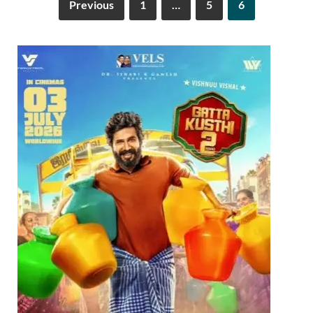
Previous
1
…
5
6