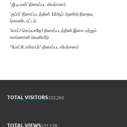
“ஜி.டி.என்”.திரைப்பட விமர்சனம்
‘குப்பி’ திரைப்படத்தின் 10ஆம் ஆண்டு நிறைவு
கொண்டாட்டம்
‘செய்! செய்யாதே! திரைப்படத்தின் இசை மற்றும்
காணொளி வெளியீடு
“போட்டோகிராபர்” திரைப்பட விமர்சனம்
TOTAL VISITORS
122,265
TOTAL VIEWS
137,128