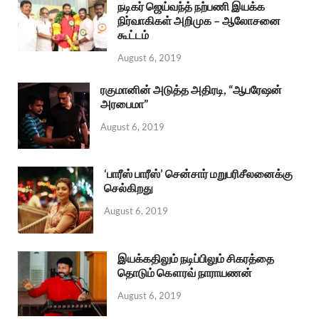
நடிகர் ஜெய்வந்த் நற்பணி இயக்க
நிர்வாகிகள் அறிமுக – ஆலோசனை
கூட்டம்
August 6, 2019
ரகுமானின் அடுத்த அதிரடி, “ஆபரேஷன்
அரபைமா”
August 6, 2019
‘பாரீஸ் பாரீஸ்’ சென்சார் மறுபரிசீலனைக்கு
செல்கிறது
August 6, 2019
இயக்கதிலும் நடிப்பிலும் சிகரத்தை
தொடும் கௌரவ் நாராயணன்
August 6, 2019