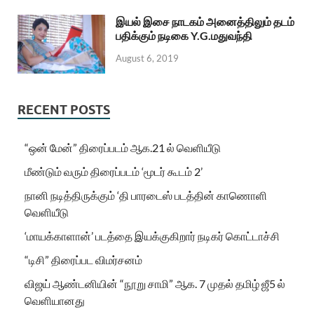
இயல் இசை நாடகம் அனைத்திலும் தடம்
பதிக்கும் நடிகை Y.G.மதுவந்தி
August 6, 2019
RECENT POSTS
“ஒன் மேன்” திரைப்படம் ஆக.21 ல் வெளியீடு
மீண்டும் வரும் திரைப்படம் ‘மூடர் கூடம் 2’
நானி நடித்திருக்கும் ‘தி பாரடைஸ் படத்தின் காணொளி
வெளியீடு
‘மாயக்காளான்’ படத்தை இயக்குகிறார் நடிகர் கொட்டாச்சி
“டிசி” திரைப்பட விமர்சனம்
விஜய் ஆண்டனியின் “நூறு சாமி” ஆக. 7 முதல் தமிழ் ஜீ5 ல்
வெளியானது