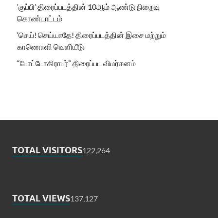
‘குப்பி’ திரைப்படத்தின் 10ஆம் ஆண்டு நிறைவு
கொண்டாட்டம்
‘செய்! செய்யாதே! திரைப்படத்தின் இசை மற்றும்
காணொளி வெளியீடு
“போட்டோகிராபர்” திரைப்பட விமர்சனம்
TOTAL VISITORS
122,264
TOTAL VIEWS
137,127