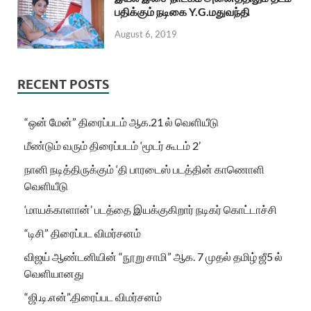
பதிக்கும் நடிகை Y.G.மதுவந்தி
August 6, 2019
RECENT POSTS
“ஒன் மேன்” திரைப்படம் ஆக.21 ல் வெளியீடு
மீண்டும் வரும் திரைப்படம் ‘மூடர் கூடம் 2’
நானி நடித்திருக்கும் ‘தி பாரடைஸ் படத்தின் காணொளி
வெளியீடு
‘மாயக்காளான்’ படத்தை இயக்குகிறார் நடிகர் கொட்டாச்சி
“டிசி” திரைப்பட விமர்சனம்
விஜய் ஆண்டனியின் “நூறு சாமி” ஆக. 7 முதல் தமிழ் ஜீ5 ல்
வெளியானது
“ஜி.டி.என்”.திரைப்பட விமர்சனம்