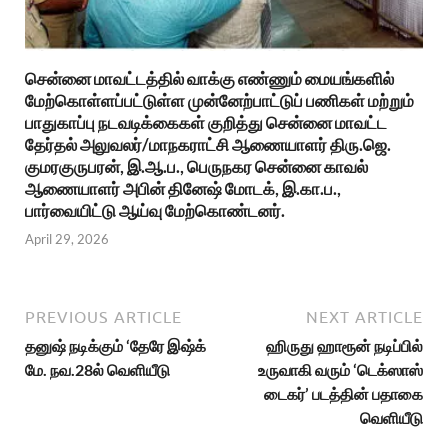
சென்னை மாவட்டத்தில் வாக்கு எண்ணும் மையங்களில்
மேற்கொள்ளப்பட்டுள்ள முன்னேற்பாட்டுப் பணிகள் மற்றும்
பாதுகாப்பு நடவடிக்கைகள் குறித்து சென்னை மாவட்ட
தேர்தல் அலுவலர்/மாநகராட்சி ஆணையாளர் திரு.ஜெ.
குமரகுருபரன், இ.ஆ.ப., பெருநகர சென்னை காவல்
ஆணையாளர் அபின் தினேஷ் மோடக், இ.கா.ப.,
பார்வையிட்டு ஆய்வு மேற்கொண்டனர்.
April 29, 2026
PREVIOUS ARTICLE
NEXT ARTICLE
தனுஷ் நடிக்கும் ‘தேரே இஷ்க்
ஹிருது ஹாரூன் நடிப்பில்
மே. நவ.28ல் வெளியீடு
உருவாகி வரும் ‘டெக்ஸாஸ்
டைகர்’ படத்தின் பதாகை
வெளியீடு