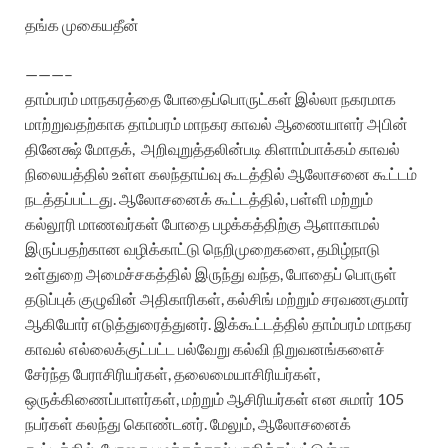
தங்க முகையதீன்
———–
தாம்பரம் மாநகரத்தை போதைப்பொருட்கள் இல்லா நகரமாக
மாற்றுவதற்காக தாம்பரம் மாநகர காவல் ஆணையாளர் அபின்
தினேக்ஷ் மோதக்,
அறிவுறுத்தலின்படி கிளாம்பாக்கம் காவல்
நிலையத்தில் உள்ள கலந்தாய்வு கூடத்தில் ஆலோசனை கூட்டம்
நடத்தப்பட்டது.
ஆலோசனைக் கூட்டத்தில், பள்ளி மற்றும்
கல்லூரி மாணவர்கள் போதை பழக்கத்திற்கு ஆளாகாமல்
இருப்பதற்கான வழிக்காட்டு நெறிமுறைகளை, தமிழ்நாடு
உள்துறை அமைச்சகத்தில் இருந்து வந்த, போதைப் பொருள்
தடுப்புக் குழுவின் அதிகாரிகள், கல்சிங் மற்றும் சரவணகுமார்
ஆகியோர் எடுத்துரைத்துனர். இக்கூட்டத்தில் தாம்பரம் மாநகர
காவல் எல்லைக்குட்பட்ட பல்வேறு கல்வி நிறுவனங்களைச்
சேர்ந்த பேராசிரியர்கள், தலைமையாசிரியர்கள்,
ஒருக்கிணைப்பாளர்கள், மற்றும் ஆசிரியர்கள் என சுமார் 105
நபர்கள் கலந்து கொண்டனர். மேலும், ஆலோசனைக்