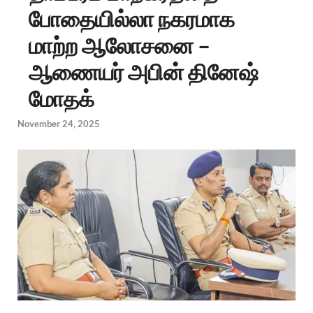
போதையில்லா நகரமாக
மாற்ற ஆலோசனை –
ஆணையர் அபின் தினேஷ்
மோதக்
November 24, 2025