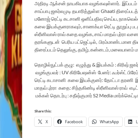
அதிரடி ஆக்சன் நாயகியாக வழங்கவுள்ளார். இப்படம் த
சாய்பாபு ஜகர்லமுடி தயாரித்துள்ள Ghaati திரைப்படத்
மனோஜ் ரெட்டி கடசானி ஒளிப்பதிவு செய்ய, நாகவெல்
கலை இயக்குனராகவும், சாணக்யா ரெட்டி தூறுப்பு பட
ஸ்ரீனிவாஸ் ராவ் கதை வழங்க, சாய் மாதவ் புர்ரா வசனம
தரங்களுடன் பெரிய பட்ஜெட்டில், பிரம்மாண்டமான தி
திரைப்படம் தெலுங்கு, தமிழ், கன்னடம், மலையாளம் 
தொழில்நுட்பக் குழு:
எழுத்து & இயக்கம் : கிரிஷ் ஜக
வழங்குபவர் : UV கிரியேஷன்ஸ்
பேனர்: ஃபர்ஸ்ட் பிர
ரெட்டி கடாசானி
கலை இயக்குனர்: தோட்டா தரணி
இ
மாதவ் புர்ரா
கதை: சிந்தகிண்டி ஸ்ரீனிவாஸ் ராவ்
எடிட
மக்கள் தொடர்பு : சதீஷ்குமார் S2 Media
மார்க்கெட்டி
Share this:
X
Facebook
WhatsApp
L