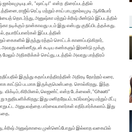
 ஜகர்லமுடியுடன், “ஷாட்டிi” என்ற
திரைப்படத்தில்
்தினை, ராஜீவ் ரெட்டி மற்றும் சாய் பாபு ஜகர்லமுடி ஆகியோர்
த் தொடர்ந்து, அனுஷ்கா மற்றும் க்ரிஷ் மீண்டும் இப்படத்தில்
கா நடிக்கும் நான்காவது படம் இது என்பது குறிப்பிடத்தக்கது.
 தயாரிப்பாளர்கள் இப்படத்தின்
ம் கைகளில் இருந்து ரத்தம் சொட்டக் காணப்படுகிறார்,
்ளது. அவரது கண்ணீருடன் கூடிய கண்களும் இரண்டு மூக்கு
ேலும் அதிகரிக்கச் செய்து, படத்தில் அவரது பாத்திரம்
றிப்பதில் இருந்து கதாப்பாத்திரத்தின் அதிரடி தோற்றம் வரை,
பமாக காட்டும் படமாக இருக்குமென்பதை சொல்கிறது. இந்த
து.
விக்டிம், கிரிமினல், லெஜண்ட் என்ற டேக்லைன், “Ghaati”
ுதியளிக்கிறது; இது மனிதநேயம், உயிர்வாழ்வு மற்றும் மீட்பு
மாறுபட்ட அனுபவத்தை பார்வையாளர்கள் எதிர்பார்க்கலாம். இது
 கதை.
கிறது, க்ரிஷ் அனுஷ்காவை முன்னெப்போதும் இல்லாத வகையில்