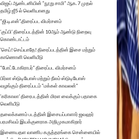
விஜய் ஆண்டனியின் “நூறு சாமி” ஆக. 7 முதல்
தமிழ் ஜீ5 ல் வெளியானது
“ஜி.டி.என்”.திரைப்பட விமர்சனம்
‘குப்பி’ திரைப்படத்தின் 10ஆம் ஆண்டு நிறைவு
கொண்டாட்டம்
‘செய்! செய்யாதே! திரைப்படத்தின் இசை மற்றும்
காணொளி வெளியீடு
“போட்டோகிராபர்” திரைப்பட விமர்சனம்
பிர்லா ஸ்டுடியோஸ் மற்றும் நீலம் ஸ்டுடியோஸ்
வழங்கும் திரைப்படம் “மக்கள் காவலன்”
‘கரிகாலா’ திரைபடத்தின் மிரள வைக்கும் பதாகை
வெளியீடு
தலைக்கணம் படத்தின் இசையப்பாளார் ஜவஹர்
பரமசிவம் இயக்குனராக அறிமுகமாகிறார்
இணையதள வாணிப கருத்தரங்கை சென்னையில்