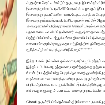
அனுஷ்கா ஷெட்டி மீண்டும் ஒருமுறை இயக்க்நர் கிரிஷ்
இணைந்துள்ளார். யு.வி.
கிரியேஷன்ஸ் வழங்கும் இப்படத
இணைந்து தயாரிக்கின்றனர். வேதம் படத்தின் வெற்றியை
இணைந்துள்ளனர். யு.வி. கிரியேஷன்ஸ் சார்பில் அனுஷ்
அனுஷ்காவின் பிறந்தநாளைக் கொண்டாடும் வகையில்,
பதாகையை
வெளியிட்டுள்ளனர்.
அனுஷ்கா தலை மற்று
நெற்றியில் பிண்டி மற்றும் பங்கா திலகமிடப்பட்டுள
வளையங்களும் அவரது கதாபாத்திரத்தின் தீவிரத்தை ம
குறித்த ஆர்வத்தைத் தூண்டுகிறது.*********
இந்த போஸ்டரில் உள்ள ஒவ்வொரு அம்சமும், ரத்தம் தெ
இந்தப்படம் மிக அழுத்தமான, யதார்த்தத்தை தத்ரூ
போஸ்டர் படத்தின் மீது பெரும் ஆவலைத் தூண்டுகிற
வழக்கமான கதையைத் தாண்டியதாக இருக்கும் என்று உற
பற்றிய ஆய்வாக உள்ளது. க்ரிஷின் இயக்கத்தில் ஒரு 
சரி தவறுகளுக்கு அப்பாற்பட்ட வரலாற்று நாயகியின்
Ghaati ஒரு க்ரிப்பிங் ஆக்‌ஷன் திரில்லராக உருவா