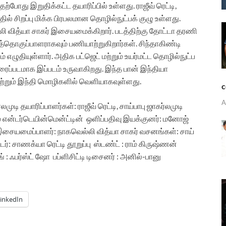
ற்போது இறுதிக்கட்ட தயாரிப்பில் உள்ளது.
ராஜீவ் ரெட்டி,
தில் சிறப்பு மிக்க பிரபலமான தொழில்நுட்பக் குழு உள்ளது.
லி வித்யா சாகர் இசையமைக்கிறார். படத்திற்கு தோட்டா தரணி
த்தொகுப்பாளராகவும் பணியாற்றுகிறார்கள். சிந்தாகிண்டி
் எழுதியுள்ளார்.
அதிக பட்ஜெட் மற்றும் உயர்மட்ட தொழில்நுட்ப
ரைப்படமாக இப்படம் உருவாகிறது. இந்த பான் இந்தியா
மற்றும் இந்தி மொழிகளில் வெளியாகவுள்ளது.
c
A
ர்லமுடி
தயாரிப்பாளர்கள்: ராஜீவ் ரெட்டி, சாய்பாபு
ஜாகர்லமுடி
ேம் என்டர்டெயின்மென்ட்டின்
ஒளிப்பதிவு இயக்குனர்: மனோஜ்
சையமைப்பாளர்: நாகவெல்லி வித்யா சாகர் வசனங்கள்: சாய்
்டர்: சாணக்யா ரெட்டி தூறுப்பு
ஸ்டண்ட் : ராம் கிருஷ்ணன்
ங் : ஃபர்ஸ்ட் ஷோ
பப்ளிசிட்டி டிசைனர் : அனில்-பானு
inkedIn