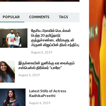
POPULAR
COMMENTS
TAGS
தேசிய அளவில் மெடல்கள்
பெற்ற 20 தமிழ்நாடு
குத்துச்சண்டை வீரர்களுடன்
அருண் விஜய்யின் திடீர் சந்திப்பு
August 6, 2019
இருக்கையின் நுனிக்கு வர வைக்கும்
சஸ்பென்ஸ் திரில்லர் “யாரோ”
August 6, 2019
Latest Stills of Actress
RadhikaPreethi
August 6, 2019