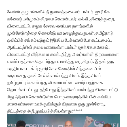
வேல்ஸ்
குழுமங்களில்
நிறுவனத்தலைவர்
டாக்டர்
.
ஐசரி
கே
.
கணேஷ்
பன்முகம்
திறமை
கொண்டவர்
.
கல்வி
,
திரைத்துறை
,
விளையாட்டு
,
சமூக
சேவை
எனப்பல
தளங்களில்
முன்னேற்றத்தை
கொண்டு
வர
உழைத்து
வருபவர்
.
தமிழ்நாடு
ஒலிம்பிக்
சங்கம்
மற்றும்
இந்திய
டேக்வாண்டோ
கூட்டமைப்பு
ஆகியவற்றின்
தலைவராக
உள்ள
டாக்டர்
ஐசரி
.
கே
.
கணேஷ்
,
விளையாட்டு
வீரர்களை
கண்டறிந்து
அவர்களின்
திறமைகளை
வளர்ப்பதற்காக
தொடர்ந்து
பயணித்து
வருகிறார்
.
இதன்
ஒரு
பகுதியாக
டாக்டர்
ஐசரி
கே
கணேஷின்
சிந்தனையில்
உருவானது
தான்
வேல்ஸ்
கால்பந்து
கிளப்
.
இந்த
கிளப்
தமிழ்நாட்டில்
கால்பந்து
விளையாட்டை
வளர்ப்பதற்காக
தொடங்கப்பட்டது
.
தற்போது
இந்த
கிளப்
கால்பந்து
விளையாட்டு
மீது
ஆர்வம்
கொண்டுள்ள
பொருளாதாரத்தில்
பின்
தங்கிய
மாணவர்களை
ஊக்குவிக்கும்
விதமாக
ஒரு
முன்னோடி
திட்டத்தை
அறிமுகப்படுத்தியுள்ளது
.******