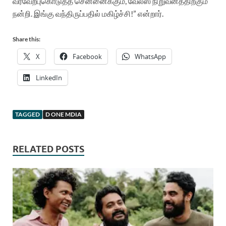
வரவேற்பு
கொடுத்த
சென்னைக்கும்
,
வேல்ஸ்
நிறுவனத்திற்கும்
நன்றி
.
இங்கு
வந்திருப்பதில்
மகிழ்ச்சி
!”
என்றார்
.
Share this:
X
Facebook
WhatsApp
LinkedIn
TAGGED
D ONE MDIA
RELATED POSTS