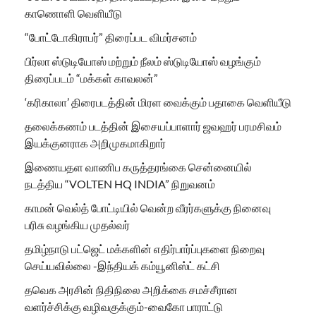
காணொளி வெளியீடு
“போட்டோகிராபர்” திரைப்பட விமர்சனம்
பிர்லா ஸ்டுடியோஸ் மற்றும் நீலம் ஸ்டுடியோஸ் வழங்கும்
திரைப்படம் “மக்கள் காவலன்”
‘கரிகாலா’ திரைபடத்தின் மிரள வைக்கும் பதாகை வெளியீடு
தலைக்கணம் படத்தின் இசையப்பாளார் ஜவஹர் பரமசிவம்
இயக்குனராக அறிமுகமாகிறார்
இணையதள வாணிப கருத்தரங்கை சென்னையில்
நடத்திய “VOLTEN HQ INDIA” நிறுவனம்
காமன் வெல்த் போட்டியில் வென்ற வீரர்களுக்கு நினைவு
பரிசு வழங்கிய முதல்வர்
தமிழ்நாடு பட்ஜெட் மக்களின் எதிர்பார்ப்புகளை நிறைவு
செய்யவில்லை -இந்தியக் கம்யூனிஸ்ட் கட்சி
தவெக அரசின் நிதிநிலை அறிக்கை சமச்சீரான
வளர்ச்சிக்கு வழிவகுக்கும்-வைகோ பாராட்டு