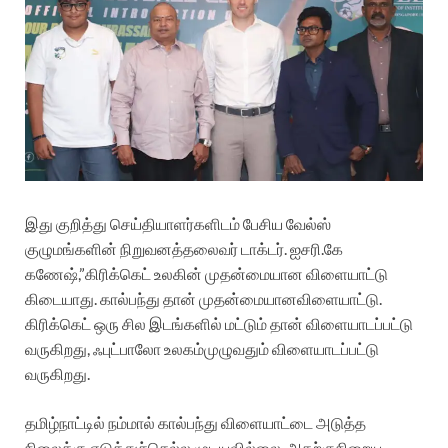
இது
குறித்து
செய்தியாளர்களிடம்
பேசிய
வேல்ஸ்
குழுமங்களின்
நிறுவனத்தலைவர்
டாக்டர்
.
ஐசரி
.
கே
கணேஷ்
,”
கிரிக்கெட்
உலகின்
முதன்மையான
விளையாட்டு
கிடையாது
.
கால்பந்து
தான்
முதன்மையான
விளையாட்டு
.
கிரிக்கெட்
ஒரு
சில
இடங்களில்
மட்டும்
தான்
விளையாடப்பட்டு
வருகிறது
,
ஃபுட்பாலோ
உலகம்
முழுவதும்
விளையாடப்பட்டு
வருகிறது
.
தமிழ்நாட்டில்
நம்மால்
கால்பந்து
விளையாட்டை
அடுத்த
நிலைக்கு
எடுத்துச்செல்ல
முடியவில்லை
.
அதற்கு
நிறைய