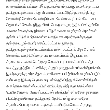
காரணங்கள்
உள்ளன
.
இதையெல்லாம்
நன்கு
கவனித்த
நான்
தமிழ்நாட்டில்
கால்பந்து
விளையாட்டை
அடுத்த
தளத்திற்கு
கொண்டு
செல்ல
வேண்டும்
என
வேல்ஸ்
ஃபுட்பால்
கிளப்பை
தொடங்கினேன்
.
இந்த
கிளப்
பொருளாதாரத்தில்
பின்
தங்கிய
மாணவர்களுக்கு
இலவச
பயிற்சிகளை
வழங்கும்
.
அவர்கள்
தங்கி
பயிற்சி
மேற்கொள்ள
வசதியாக
அவர்களுக்கு
ஒரு
தங்குமிடமும்
தயார்
செய்யப்பட்டு
வருகிறது
.
தமிழ்நாட்டில்
குக்கிராமங்களில்
உள்ள
ஃபுட்பால்
மீது
ஆர்வம்
கொண்ட
வசதியில்லாத
பல
மாணவர்கள்
இருப்பார்கள்
.
அவர்களை
,
கண்டெடுத்து
வேல்ஸ்
ஃபுட்பால்
கிளப்பில்
ஆட
வைத்து
இந்திய
அணிக்கு
அனுப்புவதுதான்
எங்கள்
நோக்கம்
.
இவர்களுக்கு
சர்வதேச
அளவிலான
பயிற்சிகள்
வழங்கப்படும்
என்பதை
இங்கு
பெருமையுடன்
தெரிவித்து க்கொள்கிறேன்
அதற்காக
தான்
ஸ்பெயின்
கால்பந்து
வீரர்
திரு
கெய்ஸ்கா
டோகேரோவை
,
வேல்ஸ்
ஃபுட்பால்
கிளப்பின்
சர்வதேச
தூதராக
நியமித்துள்ளோம்
.
தமிழ்நாடு
,
தேசிய
மற்றும்
சர்வதேச
அளவில்
போட்டிகளை
நடத்த
திட்டமிட்டுள்ளோம்
அதற்கு