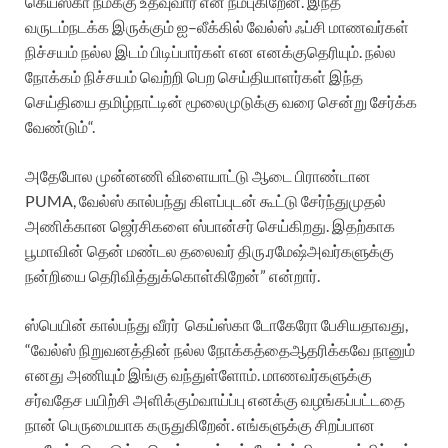
கெய்ஸ்கா
நமக்கு
உதவுவார்
என
நம்புகிறேன்
.
இந்த
வருடம்
நடக்க
இருக்கும்
ஐ
–
லீக்கில்
வேல்ஸ்
ஃப்சி
மாணவர்கள்
நிச்சயம்
நல்ல
இடம்
பிடிப்பார்கள்
என
எனக்கு
தெரியும்
.
நல்ல
நோக்கம்
நிச்சயம்
வெற்றி
பெற
செய்தியாளர்கள்
இந்த
செய்தியை
தமிழ்நாட்டின்
மூலை
முடுக்கு
வரை
சென்று
சேர்க்க
வேண்டும்
“.
அதேபோல
முன்னணி
விளையாட்டு
ஆடை
பிராண்டான
PUMA,
வேல்ஸ்
கால்பந்து
கிளப்புடன்
கூட்டு
சேர்ந்து
முதல்
அணிக்கான
ஜெர்சிகளை
ஸ்பான்சர்
செய்கிறது
.
இதற்காக
பூமாவின்
தென்
மண்டல
தலைவர்
திரு
.
ரமேஷ்
அவர்களுக்கு
நன்றியை
தெரிவித்துக்கொள்கிறேன்
”
என்றார்
.
ஸ்பெயின்
கால்பந்து
வீரர்
கெய்ஸ்கா
டோகேரோ
பேசியதாவது
,
“
வேல்ஸ்
நிறுவனத்தின்
நல்ல
நோக்கத்தை
ஆதரிக்கவே
நானும்
எனது
அணியும்
இங்கு
வந்துள்ளோம்
.
மாணவர்களுக்கு
சர்வதேச
பயிற்சி
அளிக்கும்
வாய்ப்பு
எனக்கு
வழங்கப்பட்டதை
நான்
பெருமையாக
கருதுகிறேன்
.
எங்களுக்கு
சிறப்பான