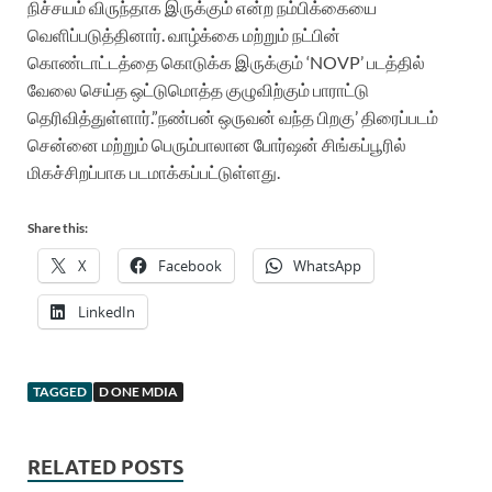
நிச்சயம் விருந்தாக இருக்கும் என்ற நம்பிக்கையை
வெளிப்படுத்தினார். வாழ்க்கை மற்றும் நட்பின்
கொண்டாட்டத்தை கொடுக்க இருக்கும் ‘NOVP’ படத்தில்
வேலை செய்த ஒட்டுமொத்த குழுவிற்கும் பாராட்டு
தெரிவித்துள்ளார்.”
நண்பன் ஒருவன் வந்த பிறகு’ திரைப்படம்
சென்னை மற்றும் பெரும்பாலான போர்ஷன் சிங்கப்பூரில்
மிகச்சிறப்பாக படமாக்கப்பட்டுள்ளது.
Share this:
X
Facebook
WhatsApp
LinkedIn
TAGGED
D ONE MDIA
RELATED POSTS