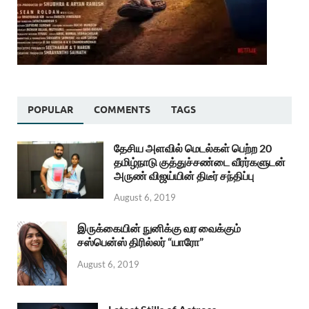
POPULAR
COMMENTS
TAGS
தேசிய அளவில் மெடல்கள் பெற்ற 20
தமிழ்நாடு குத்துச்சண்டை வீரர்களுடன்
அருண் விஜய்யின் திடீர் சந்திப்பு
August 6, 2019
இருக்கையின் நுனிக்கு வர வைக்கும்
சஸ்பென்ஸ் திரில்லர் “யாரோ”
August 6, 2019