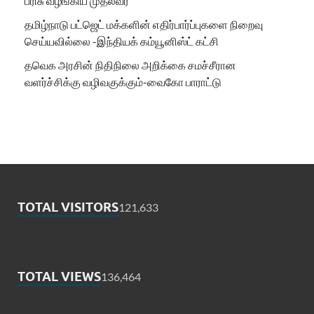
பரிசு வழங்கிய முதல்வர்
தமிழ்நாடு பட்ஜெட் மக்களின் எதிர்பார்ப்புகளை நிறைவு
செய்யவில்லை -இந்தியக் கம்யூனிஸ்ட் கட்சி
தவெக அரசின் நிதிநிலை அறிக்கை சமச்சீரான
வளர்ச்சிக்கு வழிவகுக்கும்-வைகோ பாராட்டு
TOTAL VISITORS
121,633
TOTAL VIEWS
136,464