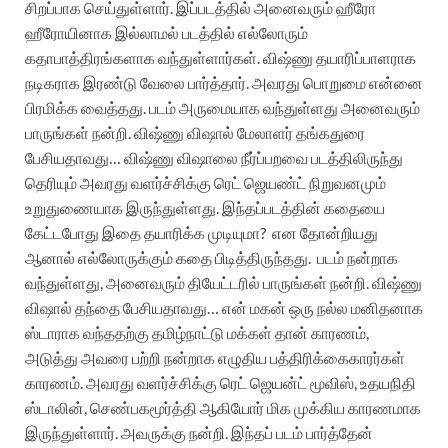
சிறப்பாக செய்துள்ளார். இப்படத்தில் அனைவரும் ஹீரோ
ஹீரோயினாக இல்லாமல் படத்தில் எல்லோரும்
கதாபாத்திரங்களாக வந்துள்ளார்கள். விஷ்ணு தயாரிப்பாளராக
நடிகராக இரண்டு வேலை பார்த்தார். அவரது பொறுமை என்னை
பிரமிக்க வைத்தது. படம் அருமையாக வந்துள்ளது அனைவரும்
பாருங்கள் நன்றி. விஷ்ணு விஷால் மேலாளர் தங்கதுரை
பேசியதாவது… விஷ்ணு விஷாலை நீர்ப்பறவை படத்திலிருந்து
தெரியும் அவரது வளர்ச்சிக்கு ரெட் ஜெயண்ட் நிறுவனமும்
உறுதுணையாக இருந்துள்ளது. இந்தப்படத்தின் கதையை
கேட்டபோது இதை தயாரிக்க முடியுமா? என தோன்றியது
ஆனால் எல்லோருக்கும் கதை பிடித்திருந்தது. படம் நன்றாக
வந்துள்ளது, அனைவரும் தியேட்டரில் பாருங்கள் நன்றி. விஷ்ணு
விஷால் தந்தை பேசியதாவது… என் மகன் ஒரு நல்ல மனிதனாக
ஸ்டாராக வந்ததற்கு தமிழ்நாட்டு மக்கள் தான் காரணம்,
அடுத்து அவரை பற்றி நன்றாக எழுதிய பத்திரிக்கைகாரர்கள்
காரணம். அவரது வளர்ச்சிக்கு ரெட் ஜெயன்ட் மூவிஸ், உதயநிதி
ஸ்டாலின், செண்பகமூர்த்தி ஆகியோர் மிக முக்கிய காரணமாக
இருந்துள்ளார். அவருக்கு நன்றி. இந்தப் படம் பார்த்தேன்