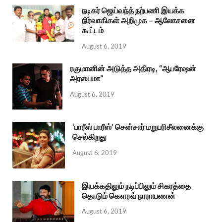
நடிகர் ஜெய்வந்த் நற்பணி இயக்க
நிர்வாகிகள் அறிமுக – ஆலோசனை
கூட்டம்
August 6, 2019
ரகுமானின் அடுத்த அதிரடி, “ஆபரேஷன்
அரபைமா”
August 6, 2019
‘பாரீஸ் பாரீஸ்’ சென்சார் மறுபரிசீலனைக்கு
செல்கிறது
August 6, 2019
இயக்கதிலும் நடிப்பிலும் சிகரத்தை
தொடும் கௌரவ் நாராயணன்
August 6, 2019