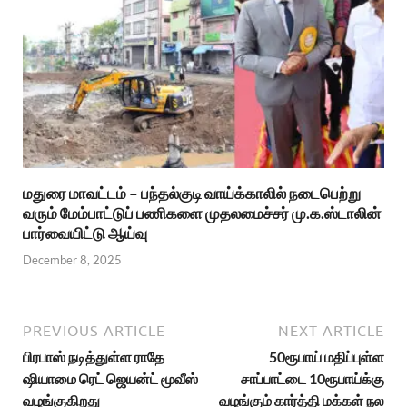
மதுரை மாவட்டம் – பந்தல்குடி வாய்க்காலில் நடைபெற்று
வரும் மேம்பாட்டுப் பணிகளை முதலமைச்சர் மு.க.ஸ்டாலின்
பார்வையிட்டு ஆய்வு
December 8, 2025
PREVIOUS ARTICLE
NEXT ARTICLE
பிரபாஸ் நடித்துள்ள ராதே
50ரூபாய் மதிப்புள்ள
ஷியாமை ரெட் ஜெயன்ட் மூவீஸ்
சாப்பாட்டை 10ரூபாய்க்கு
வழங்குகிறது
வழங்கும் கார்த்தி மக்கள் நல