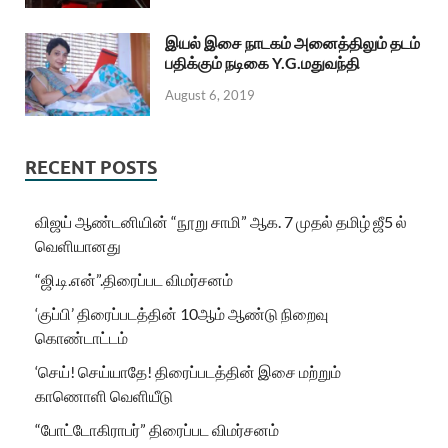
இயல் இசை நாடகம் அனைத்திலும் தடம்
பதிக்கும் நடிகை Y.G.மதுவந்தி
August 6, 2019
RECENT POSTS
விஜய் ஆண்டனியின் “நூறு சாமி” ஆக. 7 முதல் தமிழ் ஜீ5 ல்
வெளியானது
“ஜி.டி.என்”.திரைப்பட விமர்சனம்
‘குப்பி’ திரைப்படத்தின் 10ஆம் ஆண்டு நிறைவு
கொண்டாட்டம்
‘செய்! செய்யாதே! திரைப்படத்தின் இசை மற்றும்
காணொளி வெளியீடு
“போட்டோகிராபர்” திரைப்பட விமர்சனம்