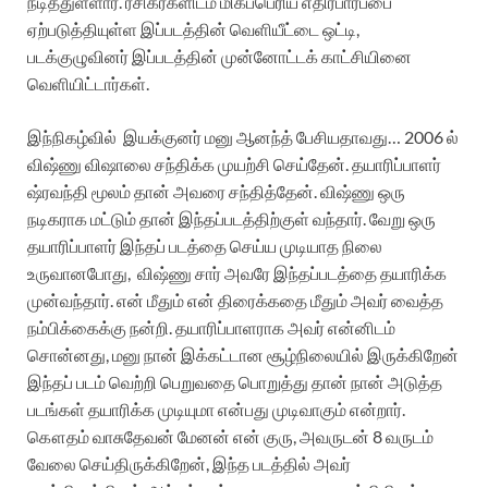
நடித்துள்ளார். ரசிகர்களிடம் மிகப்பெரிய எதிர்பார்ப்பை
ஏற்படுத்தியுள்ள இப்படத்தின் வெளியீட்டை ஒட்டி,
படக்குழுவினர் இப்படத்தின் முன்னோட்டக் காட்சியினை
வெளியிட்டார்கள்.
இந்நிகழ்வில் இயக்குனர் மனு ஆனந்த் பேசியதாவது… 2006 ல்
விஷ்ணு விஷாலை சந்திக்க முயற்சி செய்தேன். தயாரிப்பாளர்
ஷ்ரவந்தி மூலம் தான் அவரை சந்தித்தேன். விஷ்ணு ஒரு
நடிகராக மட்டும் தான் இந்தப்படத்திற்குள் வந்தார். வேறு ஒரு
தயாரிப்பாளர் இந்தப் படத்தை செய்ய முடியாத நிலை
உருவானபோது, விஷ்ணு சார் அவரே இந்தப்படத்தை தயாரிக்க
முன்வந்தார். என் மீதும் என் திரைக்கதை மீதும் அவர் வைத்த
நம்பிக்கைக்கு நன்றி. தயாரிப்பாளராக அவர் என்னிடம்
சொன்னது, மனு நான் இக்கட்டான சூழ்நிலையில் இருக்கிறேன்
இந்தப் படம் வெற்றி பெறுவதை பொறுத்து தான் நான் அடுத்த
படங்கள் தயாரிக்க முடியுமா என்பது முடிவாகும் என்றார்.
கௌதம் வாசுதேவன் மேனன் என் குரு, அவருடன் 8 வருடம்
வேலை செய்திருக்கிறேன், இந்த படத்தில் அவர்