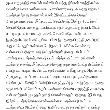
முடியாத சூழ்நிலையில் என்னிடம் வந்து நீங்கள் காத்திருக்க
வேண்டும் என உண்மையை சொன்னார் மனு, அவரது நேர்மை
பிடித்திருந்தது அதனால் தான் இந்தப்படம் செய்தேன்.
அவருக்காக தான் இந்தப்படம் செய்தேன். இன்று 4 படங்கள்
செய்கிறேன், எனக்கு நம்பிக்கை தந்த மனுவுக்கு நன்றி. அவர்
கூட்டி வந்தவர் தான் ஷ்ரவந்தி. பேசும்போதே பாஸிட்டிவாக
இருந்தார். அவர் என் தங்கையின் இடத்தை பிடித்திருக்கிறார்.
மனு எப்போதும் என்னை பெரிதாக யோசிக்க சொல்வார்.
என்னை பெரிதாக மாற்றியிருக்கிறார். நிறைய பேர் படம்
பார்த்துவிட்டார்கள், தனுஷ் படம் பார்த்து விட்டார், ராட்சசன்
படத்தை தாண்டி இந்தப்படத்தில் ஒரு நடிகராக மிரட்டி விட்டீர்கள்
என்று பாராட்டினார், ரொம்ப சந்தோஷமாக இருந்தது. அதற்காக
அவருக்கு நன்றி. லாக்டவுன் நிறைய டைம் தந்தது, அதனால்
எல்லோரும் மீண்டும் மீண்டும் உழைத்து அழகாக இந்தப்படத்தை
உருவாக்கியுள்ளோம். உதய் அண்ணா, செண்பகமூர்த்தி சாருக்கு
என் வாழ்நாள் முழுதும் நன்றி சொன்னாலும் பத்தாது, இப்போது
இந்தப் படத்திற்காக சொல்லவில்லை, குள்ளநரி கூட்டம்
படத்தையே அவர்கள் தான் ரிலீஸ் செய்து தந்தார்கள், எனக்கு