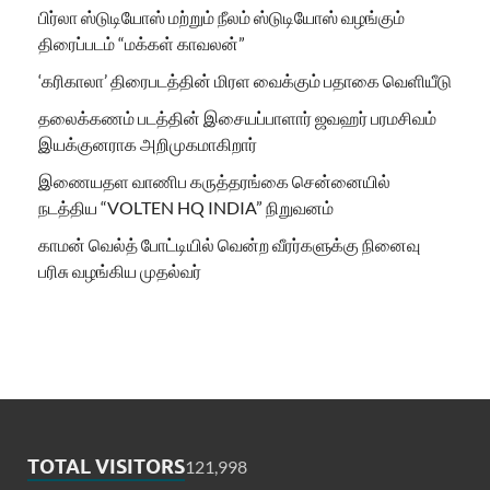
பிர்லா ஸ்டுடியோஸ் மற்றும் நீலம் ஸ்டுடியோஸ் வழங்கும்
திரைப்படம் “மக்கள் காவலன்”
‘கரிகாலா’ திரைபடத்தின் மிரள வைக்கும் பதாகை வெளியீடு
தலைக்கணம் படத்தின் இசையப்பாளார் ஜவஹர் பரமசிவம்
இயக்குனராக அறிமுகமாகிறார்
இணையதள வாணிப கருத்தரங்கை சென்னையில்
நடத்திய “VOLTEN HQ INDIA” நிறுவனம்
காமன் வெல்த் போட்டியில் வென்ற வீரர்களுக்கு நினைவு
பரிசு வழங்கிய முதல்வர்
TOTAL VISITORS
121,998