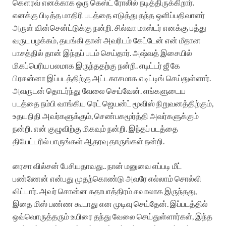
கௌரவ் எனக்காக ஒரு கெஸ்ட் ரோலில் நடித்திருக்கிறார்.
எனக்கு பிடித்த மாதிரி படத்தை எடுத்து தந்த ஒளிப்பதிவாளர்
அருள் வின்சென்ட்டுக்கு நன்றி. சில்வா மாஸ்டர் எனக்கு பத்து
வருட பழக்கம், தயங்கி தான் அவரிடம் கேட்டேன் என் மீதான
பாசத்தில் தான் இந்தப் படம் செய்தார். அஷ்வத் இசையில்
மிகப்பெரிய பலமாக இருந்ததற்கு நன்றி. எடிட்டர் ஜீ கே
பிரசன்னா இப்படத்திற்கு அட்டகாசமாக எடிட்டிங் செய்துள்ளார்.
அவருடன் தொடர்ந்து வேலை செய்வேன். எங்களுடைய
படத்தை நம்பி வாங்கிய ரெட் ஜெயன்ட் மூவிஸ் நிறுவனத்திற்கும்,
உதயநிதி அவர்களுக்கும், செண்பகமூர்த்தி அவர்களுக்கும்
நன்றி. என் குழுவிற்கு மிகவும் நன்றி. இந்தப் படத்தை
தியேட்டரில் பாருங்கள் ஆதரவு தாருங்கள் நன்றி.
ரைசா வில்சன் பேசியதாவது.. நான் மனுவை எப்படி மீட்
பண்ணேன் என்பது முதற்கொண்டு அவரே எல்லாம் சொல்லி
விட்டார். அவர் சொன்ன கதாபாத்திரம் சவாலாக இருந்தது,
இதை மிஸ் பண்ண கூடாது என முடிவு செய்தேன். இப்படத்தில்
ஒவ்வொருத்தரும் உயிரை தந்து வேலை செய்துள்ளார்கள், இந்த