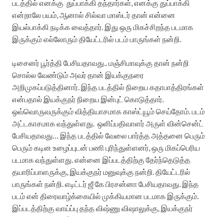
படத்தில் எனக்கு துப்பாக்கி தந்தார்கள், எனக்கு துப்பாக்கி
என்றாலே பயம், ஆனால் சில்வா மாஸ்டர் தான் என்னை
இயல்பாக்கி நடிக்க வைத்தார். இது ஒரு மிகச்சிறந்த படமாக
இருக்கும் எல்லோரும் தியேட்டரில் படம் பாருங்கள் நன்றி.
டிசைனர் பூர்த்தி பேசியதாவது.. மஞ்சிமாவுக்கு தான் நன்றி
சொல்ல வேண்டும் அவர் தான் இயக்குநரை
அறிமுகப்படுத்தினார். இந்த படத்தில் நிறைய கதாபாத்திரங்கள்
என்பதால் இயக்குநர் நிறைய இன்புட் கொடுத்தார்.
ஒவ்வொருவருக்கும் வித்தியாசமாக காஸ்ட்யூம் செய்தோம். படம்
அட்டகாசமாக வந்துள்ளது. ஒளிப்பதிவாளர் அருள் வின்சென்ட்
பேசியதாவது… இந்த படத்தில் வேலை பார்த்த அத்தனை பெரும்
பெரும் கடின உழைப்புடன் பணி புரிந்துள்ளனர், ஒரு மிகப்பெரிய
படமாக வந்துள்ளது. என்னை இப்படத்திற்கு தேர்ந்தெடுத்த
தயாரிப்பாளருக்கு, இயக்குநர் மனுவுக்கு நன்றி. தியேட்டரில்
பாருங்கள் நன்றி. எடிட்டர் ஜீ கே பிரசன்னா பேசியதாவது. இந்த
படம் என் திரைவாழ்க்கையில் முக்கியமான படமாக இருக்கும்.
இப்படத்திற்கு வாய்ப்பு தந்த விஷ்ணு விஷாலுக்கு, இயக்குநர்