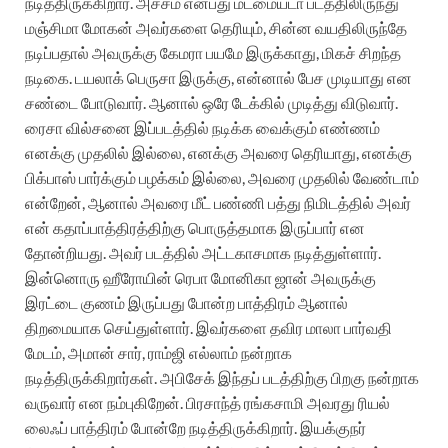
நடித்திருக்கிறார். அச்சம் என்பது மடமையடா படத்திலிருந்து
மஞ்சிமா மோகன் அவர்களை தெரியும், சின்ன வயதிலிருந்தே
நடிப்பதால் அவருக்கு கேமரா பயமே இருக்காது, மிகச் சிறந்த
நடிகை. டயலாக் பெருசா இருக்கு, என்னால் பேச முடியாது என
சண்டை போடுவார். ஆனால் ஒரே டேக்கில் முடித்து விடுவார்.
ரைசா வில்சனை இப்படத்தில் நடிக்க வைக்கும் எண்ணம்
எனக்கு முதலில் இல்லை, எனக்கு அவரை தெரியாது, எனக்கு
பிக்பாஸ் பார்க்கும் பழக்கம் இல்லை, அவரை முதலில் வேண்டாம்
என்றேன், ஆனால் அவரை மீட் பண்ணி பத்து நிமிடத்தில் அவர்
என் கதாப்பாத்திரத்திற்கு பொருத்தமாக இருப்பார் என
தோன்றியது. அவர் படத்தில் அட்டகாசமாக நடித்துள்ளார்.
இன்னொரு ஹீரோயின் ரெபா மோனிகா ஜான் அவருக்கு
இரட்டை குணம் இருப்பது போன்ற பாத்திரம் ஆனால்
திறமையாக செய்துள்ளார். இவர்களை தவிர மாலா பார்வதி
மேடம், அமான் சார், ராம்ஜி எல்லாம் நன்றாக
நடித்திருக்கிறார்கள். அபிசேக் இந்தப் படத்திற்கு பிறகு நன்றாக
வருவார் என நம்புகிறேன். பிரசாந்த் ரங்கசாமி அவரது ரியல்
லைஃப் பாத்திரம் போன்றே நடித்திருக்கிறார். இயக்குநர்