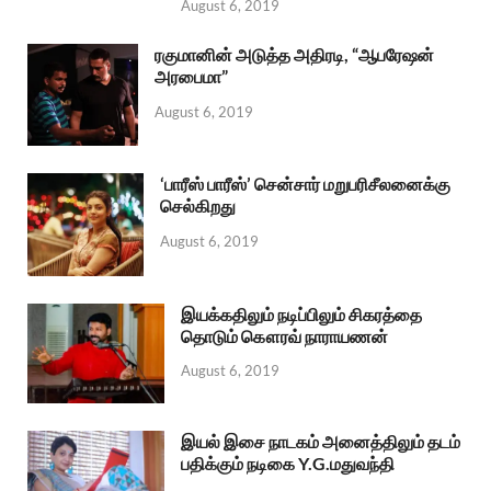
August 6, 2019
ரகுமானின் அடுத்த அதிரடி, “ஆபரேஷன்
அரபைமா”
August 6, 2019
‘பாரீஸ் பாரீஸ்’ சென்சார் மறுபரிசீலனைக்கு
செல்கிறது
August 6, 2019
இயக்கதிலும் நடிப்பிலும் சிகரத்தை
தொடும் கௌரவ் நாராயணன்
August 6, 2019
இயல் இசை நாடகம் அனைத்திலும் தடம்
பதிக்கும் நடிகை Y.G.மதுவந்தி