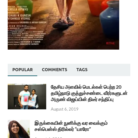
POPULAR
COMMENTS
TAGS
தேசிய அளவில் மெடல்கள் பெற்ற 20
தமிழ்நாடு குத்துச்சண்டை வீரர்களுடன்
அருண் விஜய்யின் திடீர் சந்திப்பு
August 6, 2019
இருக்கையின் நுனிக்கு வர வைக்கும்
சஸ்பென்ஸ் திரில்லர் “யாரோ”