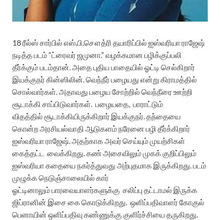
18
ரீல்ஸ்
சார்பில்
எஸ்
.
பி
.
சௌத்ரி
தயாரிப்பில்
ஐஸ்வரியா ராஜேஷ்
நடித்த படம் “ட்ரைவர் ஜமுனா.” வழக்கமான பழிக்குப்பலி
தீர்க்கும் படம்தான். அதை புதிய பாதையில் ஓட்டி செல்கிறார்
இயக்குநர் கின்ஸிலின். வெந்நீர் பழையது என்று கிராமத்தில்
சொல்வார்கள். அதாவது பழைய சோற்றில் வெந்நீரை ஊற்றி
சூடாக்கி சாப்பிடுவார்கள். பழையதை, பாராட்டும்
விதத்தில்
சூடாக்கியிருக்கிறார் இயக்குநர். தந்தையை
கொன்ற அரசியல்வாதி ஆடுகளம் நரேனை பழி தீர்க்கிறார்
ஐஸ்வரியா ராஜேஷ். அதற்காக அவர் செய்யும் முயற்சிகள்
கைத்தட்ட வைக்கிறது. கண் அசைவிலும் முகக் குறிப்பிலும்
ஐஸ்வரியா கதையை நகர்த்துவது அற்புதமாக இருக்கிறது. படம்
முழுக்க நெடுஞ்சாலையில் கார்
ஓட்டினாலும்
பாரவையாளர்களுக்கு சலிப்பு தட்டாமல் இருக்க
ஜிப்ரானின் இசை கை கொடுக்கிறது. ஒளிப்பதிவாளர் கோகுல்
பெனாயின் ஒளிப்பதிவு கண்ணுக்கு குளிர்ச்சியை தருகிறது.