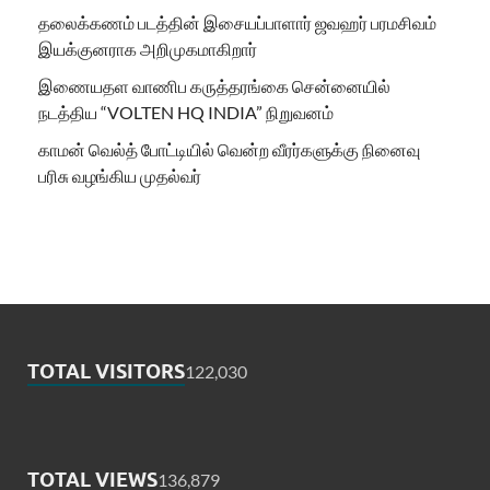
தலைக்கணம் படத்தின் இசையப்பாளார் ஜவஹர் பரமசிவம்
இயக்குனராக அறிமுகமாகிறார்
இணையதள வாணிப கருத்தரங்கை சென்னையில்
நடத்திய “VOLTEN HQ INDIA” நிறுவனம்
காமன் வெல்த் போட்டியில் வென்ற வீரர்களுக்கு நினைவு
பரிசு வழங்கிய முதல்வர்
TOTAL VISITORS
122,030
TOTAL VIEWS
136,879