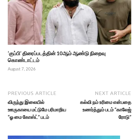
‘குப்பி’ திரைப்படத்தின் 10ஆம் ஆண்டு நிறைவு
கொண்டாட்டம்
August 7, 2026
PREVIOUS ARTICLE
NEXT ARTICLE
விருந்து இலையில்
கல்வி நம் உரிமை என்பதை
ஊருகாயை மட்டுமே பரிமாறிய
உணர்த்தும் படம் “காலேஜ்
“ஓ மை கோஸ்ட்” படம்
ரோடு”