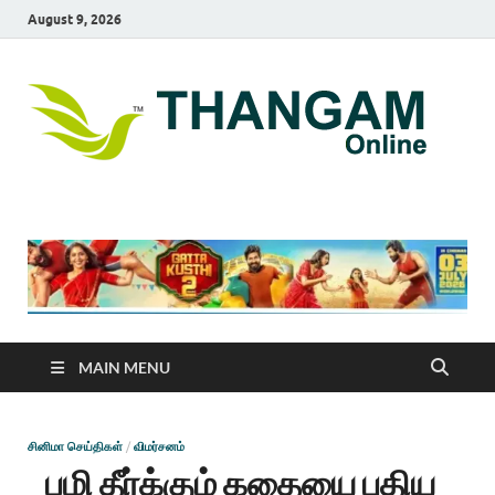
August 9, 2026
T
online
news
On
portal
MAIN MENU
சினிமா செய்திகள்
/
விமர்சனம்
பழி தீர்க்கும் கதையை புதிய