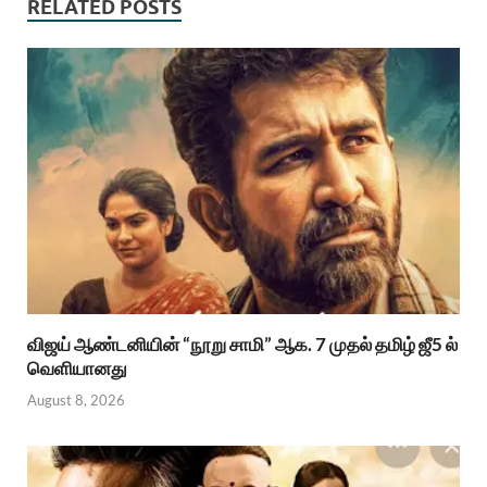
RELATED POSTS
விஜய் ஆண்டனியின் “நூறு சாமி” ஆக. 7 முதல் தமிழ் ஜீ5 ல்
வெளியானது
August 8, 2026