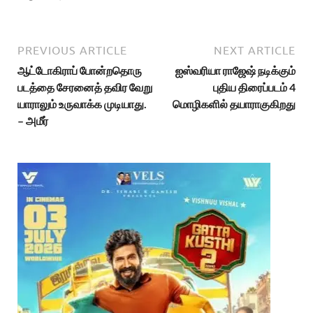
PREVIOUS ARTICLE
NEXT ARTICLE
ஆட்டோகிராப் போன்றதொரு
ஐஸ்வரியா ராஜேஷ் நடிக்கும்
படத்தை சேரனைத் தவிர வேறு
புதிய திரைப்படம் 4
யாராலும் உருவாக்க முடியாது.
மொழிகளில் தயாராகுகிறது
– அமீர்