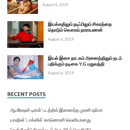
August 6, 2019
இயக்கதிலும் நடிப்பிலும் சிகரத்தை
தொடும் கௌரவ் நாராயணன்
August 6, 2019
இயல் இசை நாடகம் அனைத்திலும் தடம்
பதிக்கும் நடிகை Y.G.மதுவந்தி
August 6, 2019
RECENT POSTS
ஆபரேஷன் டிரால்’ படத்தில் இணைந்த முரளி ஷர்மா
யாஷின் ‘டாக்ஸிக்’ காணொளி வெளியானது
“ஒன் மேன்” திரைப்படம் ஆக.21 ல் வெளியீடு