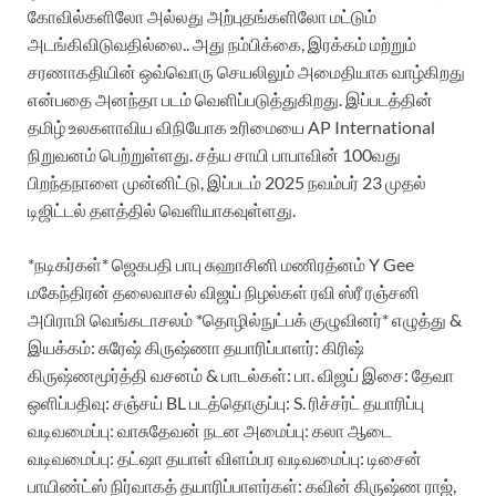
கோவில்களிலோ அல்லது அற்புதங்களிலோ மட்டும்
அடங்கிவிடுவதில்லை.. அது நம்பிக்கை, இரக்கம் மற்றும்
சரணாகதியின் ஒவ்வொரு செயலிலும் அமைதியாக வாழ்கிறது
என்பதை அனந்தா படம் வெளிப்படுத்துகிறது. இப்படத்தின்
தமிழ் உலகளாவிய விநியோக உரிமையை AP International
நிறுவனம் பெற்றுள்ளது. சத்ய சாயி பாபாவின் 100வது
பிறந்தநாளை முன்னிட்டு, இப்படம் 2025 நவம்பர் 23 முதல்
டிஜிட்டல் தளத்தில் வெளியாகவுள்ளது.
*நடிகர்கள்*
ஜெகபதி பாபு
சுஹாசினி மணிரத்னம்
Y Gee
மகேந்திரன்
தலைவாசல் விஜய்
நிழல்கள் ரவி
ஸ்ரீ ரஞ்சனி
அபிராமி வெங்கடாசலம்
*தொழில்நுட்பக் குழுவினர்*
எழுத்து &
இயக்கம்: சுரேஷ் கிருஷ்ணா
தயாரிப்பாளர்: கிரிஷ்
கிருஷ்ணமூர்த்தி
வசனம் & பாடல்கள்: பா. விஜய்
இசை: தேவா
ஒளிப்பதிவு: சஞ்சய் BL
படத்தொகுப்பு: S. ரிச்சர்ட்
தயாரிப்பு
வடிவமைப்பு: வாசுதேவன்
நடன அமைப்பு: கலா
ஆடை
வடிவமைப்பு: தட்ஷா தயாள்
விளம்பர வடிவமைப்பு: டிசைன்
பாயிண்ட்ஸ்
நிர்வாகத் தயாரிப்பாளர்கள்: கவின் கிருஷ்ண ராஜ்,