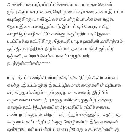
அமைதியாக மாற்றும் நம்பிக்கையை மையமாகக கொண்ட
ஐந்து ஆழமான, மனதை நெகிழ வைக்கும் கதைகளை இப்படம்
வழங்குகிறது. பா. விஜய் வசனம் மற்றும் பாடல்களை எழுத,
தேவா இசையமைத்துள்ளார். இப்படம் ஒவ்வொரு மனித
வாழ்விலும் வழிகாட்டும் கண்ணுக்கு தெரியாத அருளை
படம்பிடித்து காட்டுகிறது.
ஜெகபதி பாபு, சுஹாசினி மணிரத்னம்,
ஒய். ஜி. மகேந்திரன், நிழல்கள் ரவி, தலைவாசல் விஜய், ஸ்ரீ
ரஞ்சனி, அபிராமி வெங்கடாசலம் மற்றும் பலர்
நடித்துள்ளார்கள்.******
யதார்த்தம், உணர்ச்சி மற்றும் தெய்வீக ஆற்றல் ஆகியவற்றை
கலந்து, இப்படம் ஐந்து இதயப்பூர்வமான கதைகளின் வழியாக
விரிகிறது. மீண்டும் எழும் ஒரு நடன கலைஞர், இழப்பில்
கருணையை கண்டறியும் ஒரு மனிதன், ஒரு அற்புதத்தை
காணும் தாய், இயற்கையின் அமைதியில் நம்பிக்கையை
கண்டறியும் ஒரு வெளிநாட்டவர் மற்றும் கண்ணுக்கு தெரியாத
அருளால் காப்பாற்றப்படும் ஒரு தொழிலதிபர்.
இந்த கதைகள்
ஒன்றோடொன்று பின்னி பிணையும்போது, தெய்வீகம் என்பது