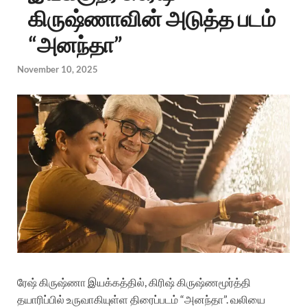
கிருஷ்ணாவின் அடுத்த படம்
“அனந்தா”
November 10, 2025
ரேஷ் கிருஷ்ணா இயக்கத்தில், கிரிஷ் கிருஷ்ணமூர்த்தி
தயாரிப்பில் உருவாகியுள்ள திரைப்படம் “அனந்தா”. வலியை