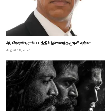
ஆபரேஷன் டிரால்’ படத்தில் இணைந்த முரளி ஷர்மா
August 10, 2026