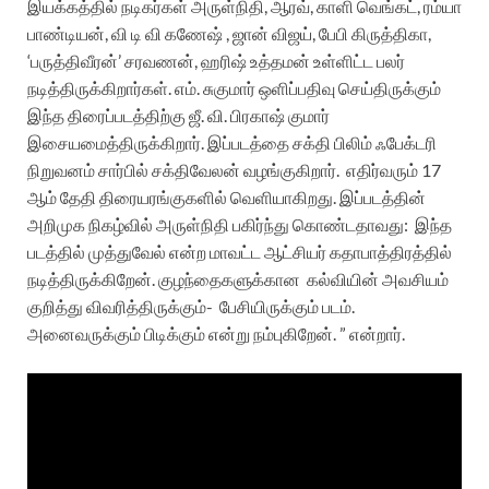
இயக்கத்தில் நடிகர்கள் அருள்நிதி, ஆரவ், காளி வெங்கட், ரம்யா
பாண்டியன், வி டி வி கணேஷ் , ஜான் விஜய், பேபி கிருத்திகா,
‘பருத்திவீரன்’ சரவணன், ஹரிஷ் உத்தமன் உள்ளிட்ட பலர்
நடித்திருக்கிறார்கள். எம். சுகுமார் ஒளிப்பதிவு செய்திருக்கும்
இந்த திரைப்படத்திற்கு ஜீ. வி. பிரகாஷ் குமார்
இசையமைத்திருக்கிறார்.
இப்படத்தை சக்தி பிலிம் ஃபேக்டரி
நிறுவனம் சார்பில் சக்திவேலன் வழங்குகிறார்.
எதிர்வரும் 17
ஆம் தேதி திரையரங்குகளில் வெளியாகிறது. இப்படத்தின்
அறிமுக நிகழ்வில் அருள்நிதி பகிர்ந்து கொண்டதாவது:
இந்த
படத்தில் முத்துவேல் என்ற மாவட்ட ஆட்சியர் கதாபாத்திரத்தில்
நடித்திருக்கிறேன். குழந்தைகளுக்கான
கல்வியின் அவசியம்
குறித்து விவரித்திருக்கும்-
பேசியிருக்கும் படம்.
அனைவருக்கும் பிடிக்கும் என்று நம்புகிறேன். ” என்றார்.