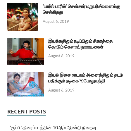
‘பாரீஸ் பாரீஸ்’ சென்சார் மறுபரிசீலனைக்கு
செல்கிறது
August 6, 2019
இயக்கதிலும் நடிப்பிலும் சிகரத்தை
தொடும் கௌரவ் நாராயணன்
August 6, 2019
இயல் இசை நாடகம் அனைத்திலும் தடம்
பதிக்கும் நடிகை Y.G.மதுவந்தி
August 6, 2019
RECENT POSTS
‘குப்பி’ திரைப்படத்தின் 10ஆம் ஆண்டு நிறைவு