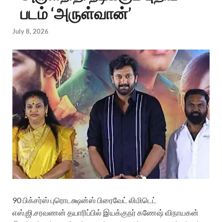
படம் ‘அருள்வான்’
July 8, 2026
90 பிக்சர்ஸ் புரொடக்ஷன்ஸ் பிரைவேட் லிமிடெட்
எஸ்.ஜி.சரவணன் தயாரிப்பில் இயக்குநர் கணேஷ் விநாயகன்