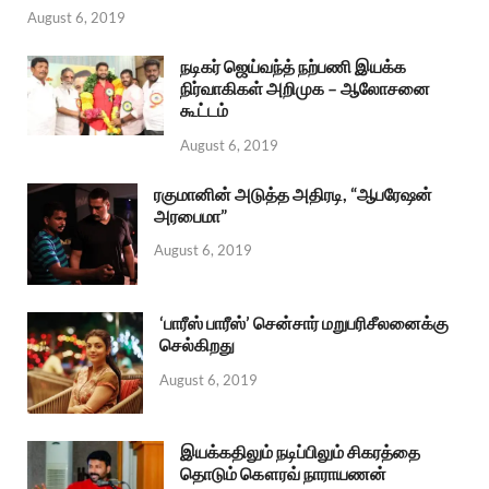
August 6, 2019
நடிகர் ஜெய்வந்த் நற்பணி இயக்க
நிர்வாகிகள் அறிமுக – ஆலோசனை
கூட்டம்
August 6, 2019
ரகுமானின் அடுத்த அதிரடி, “ஆபரேஷன்
அரபைமா”
August 6, 2019
‘பாரீஸ் பாரீஸ்’ சென்சார் மறுபரிசீலனைக்கு
செல்கிறது
August 6, 2019
இயக்கதிலும் நடிப்பிலும் சிகரத்தை
தொடும் கௌரவ் நாராயணன்