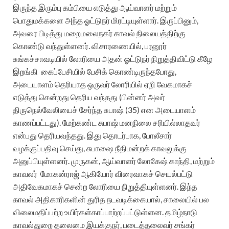
இருந்த இரும்பு கம்பியை எடுத்து ஆய்வாளர்
மற்றும்
பொதுமக்களை அந்த ஓட்டுநர் மிரட்டியுள்ளார். இருப்பினும்,
அவரை பிடித்து
மறைமலைநகர் காவல் நிலையத்திற்கு
கொண்டு வந்துள்ளனர். விசாரணையில், பரனூர்
சுங்கச்சாவடியில் லோரியை அதன் ஓட்டுநர் நிறுத்திவிட்டு கீழே
இறங்கி
கைப்பேசியில்
பேசிக் கொண்டிருந்தபோது,
அடையாளம் தெரியாத ஒருவர் லோரியில் ஏறி வேகமாகச்
எடுத்து சென்றது தெரிய வந்தது (பின்னர் அவர்
திருநெல்வேலியைச் சேர்ந்த சுபாஷ் (35) என அடையாளம்
காணப்பட்டது). மேற்கண்ட சுபாஷ் மனநிலை சரியில்லாதவர்
என்பது தெரியவந்தது. இது தொடர்பாக, போலீசார்
வழக்குப்பதிவு செய்து, சுபாஷை நீதிமன்றக் காவலுக்கு
அனுப்பியுள்ளனர். முருகன், ஆய்வாளர் லோகேஷ் காந்தி, மற்றும்
காவலர்
மோகன்ராஜ் ஆகியோர் விரைவாகச் செயல்பட்டு
அதிவேகமாகச் சென்ற லோரியை நிறுத்தியுள்ளனர். இந்த
காவல் அதிகாரிகளின் துரித நடவடிக்கையால், சாலையில் பல
விலைமதிப்பற்ற உயிர்கள்காப்பாற்றப்பட்டுள்ளன. தமிழ்நாடு
காவல்துறை தலைமை இயக்குநர், படைத்தலைவர் சங்கர்