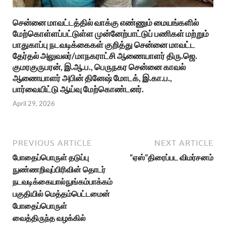
சென்னை மாவட்டத்தில் வாக்கு எண்ணும் மையங்களில்
மேற்கொள்ளப்பட்டுள்ள முன்னேற்பாட்டுப் பணிகள் மற்றும்
பாதுகாப்பு நடவடிக்கைகள் குறித்து சென்னை மாவட்ட
தேர்தல் அலுவலர்/மாநகராட்சி ஆணையாளர் திரு.ஜெ.
குமரகுருபரன், இ.ஆ.ப., பெருநகர சென்னை காவல்
ஆணையாளர் அபின் தினேஷ் மோடக், இ.கா.ப.,
பார்வையிட்டு ஆய்வு மேற்கொண்டனர்.
April 29, 2026
PREVIOUS ARTICLE
NEXT ARTICLE
போதைப்பொருள் தடுப்பு
“ஏஸ்”திரைப்பட விமர்சனம்
நுண்ணறிவுப்பிரிவின் தொடர்
நடவடிக்கையால்நுங்கம்பாக்கம்
பகுதியில் மெத்தம்பெட்டமைன்
போதைப்பொருள்
வைத்திருந்த வழக்கில்