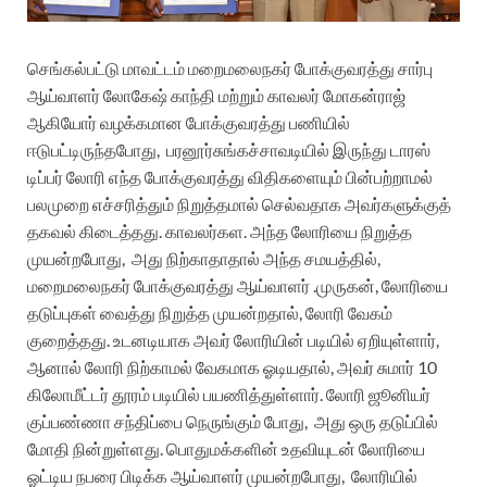
செங்கல்பட்டு மாவட்டம் மறைமலைநகர் போக்குவரத்து சார்பு
ஆய்வாளர் லோகேஷ் காந்தி மற்றும் காவலர் மோகன்ராஜ்
ஆகியோர் வழக்கமான போக்குவரத்து பணியில்
ஈடுபட்டிருந்தபோது,
பரனூர்சுங்கச்சாவடியில் இருந்து டாரஸ்
டிப்பர் லோரி எந்த போக்குவரத்து விதிகளையும் பின்பற்றாமல்
பலமுறை எச்சரித்தும் நிறுத்தமால் செல்வதாக அவர்களுக்குத்
தகவல் கிடைத்தது. காவலர்கள. அந்த லோரியை நிறுத்த
முயன்றபோது,
அது நிற்காதாதால் அந்த சமயத்தில்,
மறைமலைநகர் போக்குவரத்து ஆய்வாளர் .முருகன், லோரியை
தடுப்புகள் வைத்து நிறுத்த முயன்றதால், லோரி வேகம்
குறைத்தது. உடனடியாக அவர் லோரியின் படியில் ஏறியுள்ளார்,
ஆனால் லோரி நிற்காமல் வேகமாக ஓடியதால், அவர் சுமார் 10
கிலோமீட்டர் தூரம்
படியில் பயணித்துள்ளார். லோரி ஜூனியர்
குப்பண்ணா சந்திப்பை நெருங்கும் போது,
அது ஒரு தடுப்பில்
மோதி நின்றுள்ளது. பொதுமக்களின் உதவியுடன் லோரியை
ஓட்டிய நபரை பிடிக்க ஆய்வாளர் முயன்றபோது,
லோரியில்