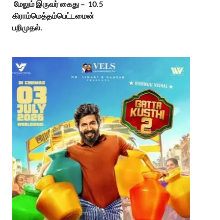
மேலும் இருவர் கைது – 10.5
கிராம்மெத்தம்பெட்டமைன்
பறிமுதல்.